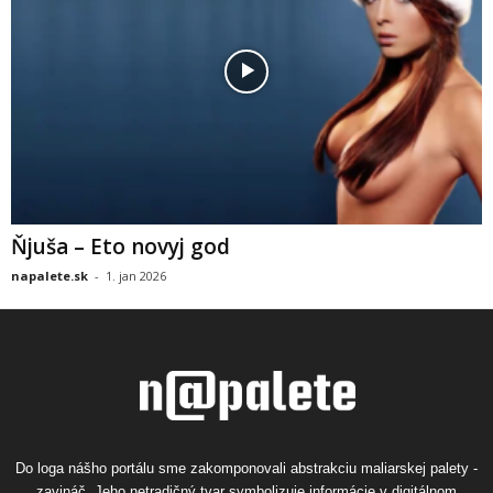
Ňjuša – Eto novyj god
napalete.sk
-
1. jan 2026
Do loga nášho portálu sme zakomponovali abstrakciu maliarskej palety -
zavináč. Jeho netradičný tvar symbolizuje informácie v digitálnom