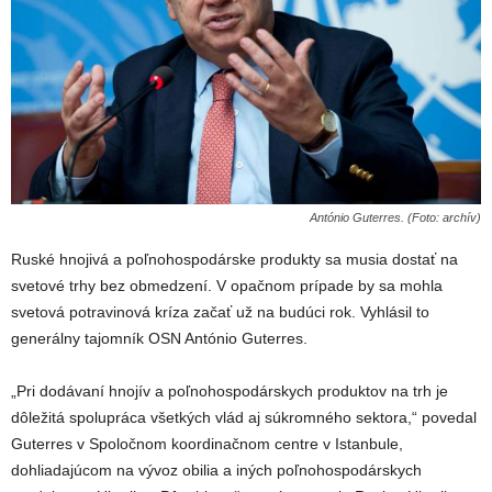
António Guterres. (Foto: archív)
Ruské hnojivá a poľnohospodárske produkty sa musia dostať na
svetové trhy bez obmedzení. V opačnom prípade by sa mohla
svetová potravinová kríza začať už na budúci rok. Vyhlásil to
generálny tajomník OSN António Guterres.
„Pri dodávaní hnojív a poľnohospodárskych produktov na trh je
dôležitá spolupráca všetkých vlád aj súkromného sektora,“ povedal
Guterres v Spoločnom koordinačnom centre v Istanbule,
dohliadajúcom na vývoz obilia a iných poľnohospodárskych