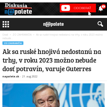
Úvod
ZO ZAHRANIČIA
Ak sa ruské hnojivá nedostanú na trhy, v roku 2023 možno
nebude...
ZO ZAHRANIČIA
Ak sa ruské hnojivá nedostanú na
trhy, v roku 2023 možno nebude
dosť potravín, varuje Guterres
napalete.sk
-
21. aug 2022