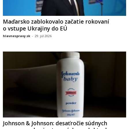
Maďarsko zablokovalo začatie rokovaní
o vstupe Ukrajiny do EÚ
hlavnespravy.sk
-
29. júl 2026
Johnson & Johnson: desaťročie súdnych