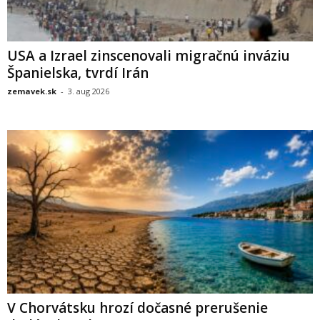
USA a Izrael zinscenovali migračnú inváziu
Španielska, tvrdí Irán
zemavek.sk
-
3. aug 2026
V Chorvátsku hrozí dočasné prerušenie