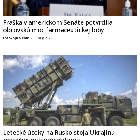
Fraška v americkom Senáte potvrdila
obrovskú moc farmaceutickej loby
infovojna.com
-
2. aug 2026
Letecké útoky na Rusko stoja Ukrajinu
mesačne miliardu dolárov