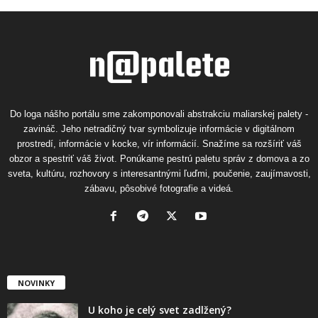
Do loga nášho portálu sme zakomponovali abstrakciu maliarskej palety -
zavináč. Jeho netradičný tvar symbolizuje informácie v digitálnom
prostredí, informácie v kocke, vír informácií. Snažíme sa rozšíriť váš
obzor a spestriť váš život. Ponúkame pestrú paletu správ z domova a zo
sveta, kultúru, rozhovory s interesantnými ľuďmi, poučenie, zaujímavosti,
zábavu, pôsobivé fotografie a videá.
NOVINKY
U koho je celý svet zadlžený?