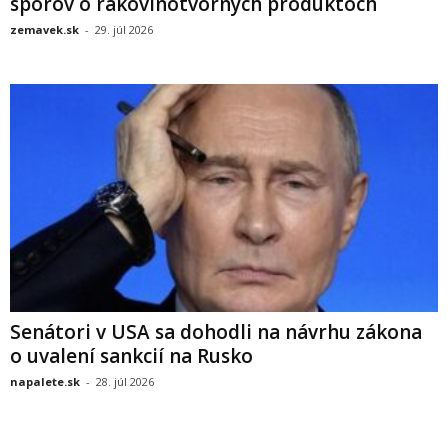
sporov o rakovinotvorných produktoch
zemavek.sk
-
29. júl 2026
Senátori v USA sa dohodli na návrhu zákona
o uvalení sankcií na Rusko
napalete.sk
-
28. júl 2026