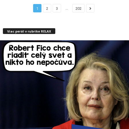
...
1
2
3
202
Viac perál v rubrike RELAX