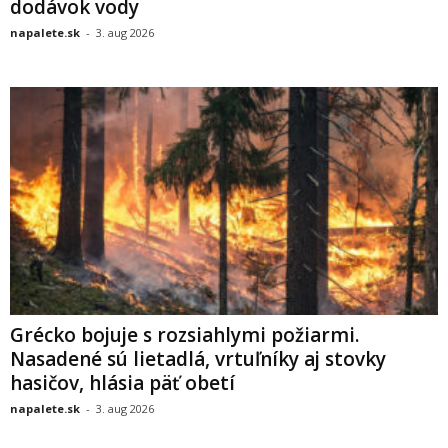
dodávok vody
napalete.sk
-
3. aug 2026
Grécko bojuje s rozsiahlymi požiarmi.
Nasadené sú lietadlá, vrtuľníky aj stovky
hasičov, hlásia päť obetí
napalete.sk
-
3. aug 2026