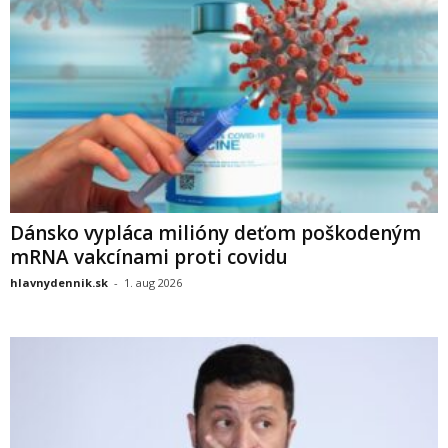
Dánsko vypláca milióny deťom poškodeným
mRNA vakcínami proti covidu
hlavnydennik.sk
-
1. aug 2026