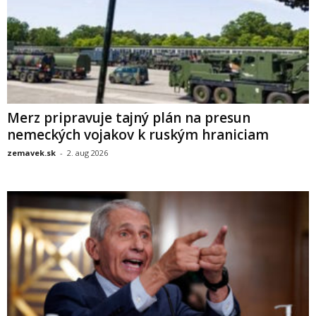
Merz pripravuje tajný plán na presun
nemeckých vojakov k ruským hraniciam
zemavek.sk
-
2. aug 2026