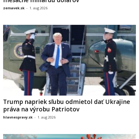
zemavek.sk
-
1. aug 2026
Trump napriek sľubu odmietol dať Ukrajine
práva na výrobu Patriotov
hlavnespravy.sk
-
1. aug 2026