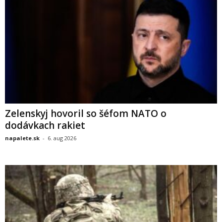
Zelenskyj hovoril so šéfom NATO o
dodávkach rakiet
napalete.sk
-
6. aug 2026