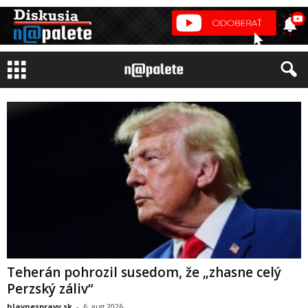
Teherán pohrozil susedom, že „zhasne celý
Perzský záliv“
hlavnespravy.sk
-
6. aug 2026