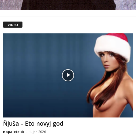
VIDEO
Ňjuša – Eto novyj god
napalete.sk
-
1. jan 2026