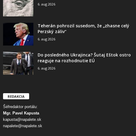
6. aug 2026
Teherán pohrozil susedom, že „zhasne celý
Perzský záliv“
6. aug 2026
Do posledného Ukrajinca? Šutaj Eštok ostro
reaguje na rozhodnutie EÚ
6. aug 2026
REDAKCIA
Šéfredaktor portálu:
Mgr. Pavel Kapusta
kapusta@napalete.sk
napalete@napalete.sk