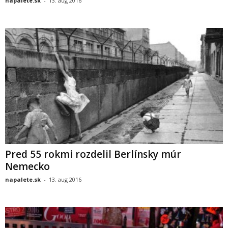
napalete.sk
-
13. aug 2016
Pred 55 rokmi rozdelil Berlínsky múr
Nemecko
napalete.sk
-
13. aug 2016