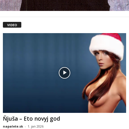
VIDEO
Ňjuša – Eto novyj god
napalete.sk
-
1. jan 2026