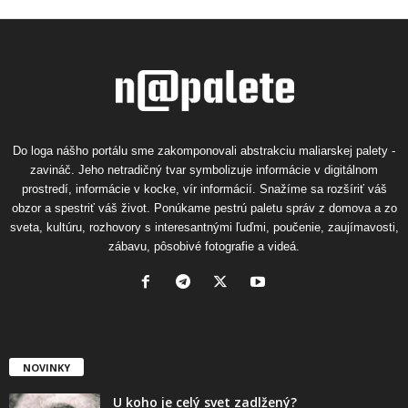
Do loga nášho portálu sme zakomponovali abstrakciu maliarskej palety -
zavináč. Jeho netradičný tvar symbolizuje informácie v digitálnom
prostredí, informácie v kocke, vír informácií. Snažíme sa rozšíriť váš
obzor a spestriť váš život. Ponúkame pestrú paletu správ z domova a zo
sveta, kultúru, rozhovory s interesantnými ľuďmi, poučenie, zaujímavosti,
zábavu, pôsobivé fotografie a videá.
NOVINKY
U koho je celý svet zadlžený?