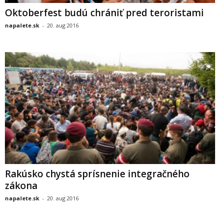
Oktoberfest budú chrániť pred teroristami
napalete.sk
-
20. aug 2016
Rakúsko chystá sprísnenie integračného
zákona
napalete.sk
-
20. aug 2016