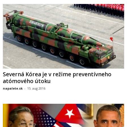
Severná Kórea je v režime preventívneho
atómového útoku
napalete.sk
-
15. aug 2016