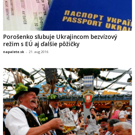
Porošenko sľubuje Ukrajincom bezvízový
režim s EÚ aj ďalšie pôžičky
napalete.sk
-
21. aug 2016