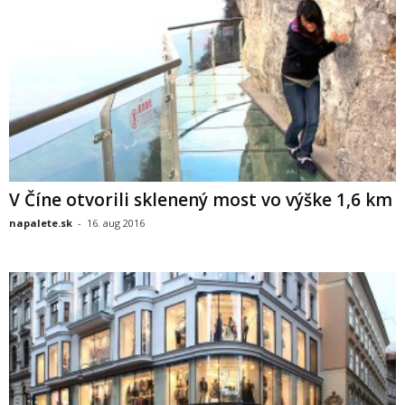
V Číne otvorili sklenený most vo výške 1,6 km
napalete.sk
-
16. aug 2016