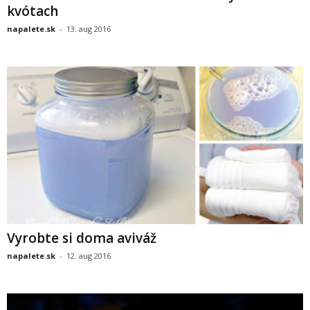
kvótach
napalete.sk
-
13. aug 2016
Vyrobte si doma aviváž
napalete.sk
-
12. aug 2016