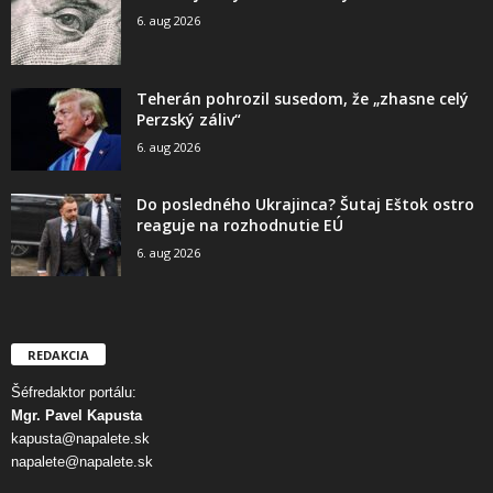
6. aug 2026
Teherán pohrozil susedom, že „zhasne celý
Perzský záliv“
6. aug 2026
Do posledného Ukrajinca? Šutaj Eštok ostro
reaguje na rozhodnutie EÚ
6. aug 2026
REDAKCIA
Šéfredaktor portálu:
Mgr. Pavel Kapusta
kapusta@napalete.sk
napalete@napalete.sk