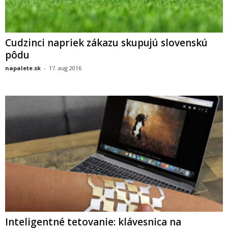
Cudzinci napriek zákazu skupujú slovenskú
pôdu
napalete.sk
-
17. aug 2016
Inteligentné tetovanie: klávesnica na