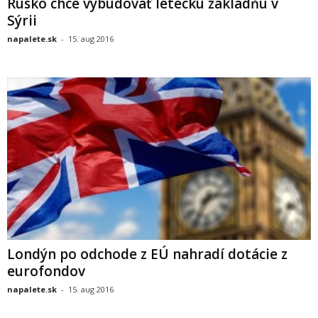
Rusko chce vybudovať leteckú základňu v
Sýrii
napalete.sk
-
15. aug 2016
Londýn po odchode z EÚ nahradí dotácie z
eurofondov
napalete.sk
-
15. aug 2016