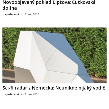
Novoobjavený poklad Liptova: Čutkovská
dolina
napalete.sk
-
11. aug 2016
Sci-fi radar z Nemecka: Neunikne nijaký vodič
napalete.sk
-
11. aug 2016