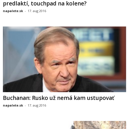
predlaktí, touchpad na kolene?
napalete.sk
-
17. aug 2016
Buchanan: Rusko už nemá kam ustupovať
napalete.sk
-
17. aug 2016