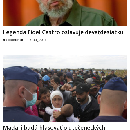
Legenda Fidel Castro oslavuje deväťdesiatku
napalete.sk
-
13. aug 2016
Maďari budú hlasovať o utečeneckých