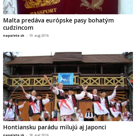
Malta predáva európske pasy bohatým
cudzincom
napalete.sk
-
19. aug 2016
Hontiansku parádu milujú aj Japonci
napalete.sk
-
18. aug 2016