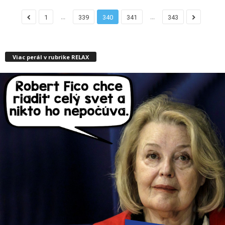
...
...
1
339
340
341
343
Viac perál v rubrike RELAX