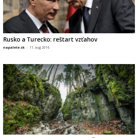
Rusko a Turecko: reštart vzťahov
napalete.sk
-
11. aug 2016