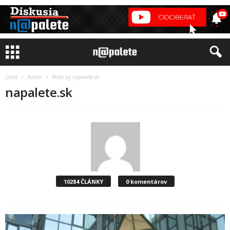
Úvod
Autori
Posts by napalete.sk
napalete.sk
10284 ČLÁNKY
0 komentárov