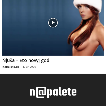
Ňjuša – Eto novyj god
napalete.sk
-
1. jan 2026