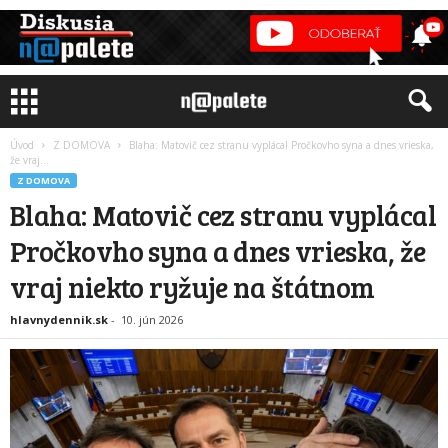
Úvod
Z DOMOVA
Blaha: Matovič cez stranu vyplácal Pročkovho syna a dnes vrieska,
že vraj...
Z DOMOVA
Blaha: Matovič cez stranu vyplácal
Pročkovho syna a dnes vrieska, že
vraj niekto ryžuje na štátnom
hlavnydennik.sk
-
10. jún 2026