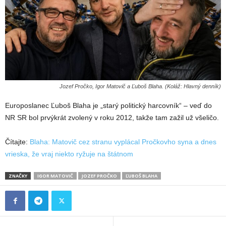
Jozef Pročko, Igor Matovič a Ľuboš Blaha. (Koláž: Hlavný denník)
Europoslanec Ľuboš Blaha je „starý politický harcovník“ – veď do
NR SR bol prvýkrát zvolený v roku 2012, takže tam zažil už všeličo.
Čítajte:
Blaha: Matovič cez stranu vyplácal Pročkovho syna a dnes
vrieska, že vraj niekto ryžuje na štátnom
ZNAČKY
IGOR MATOVIČ
JOZEF PROČKO
ĽUBOŠ BLAHA