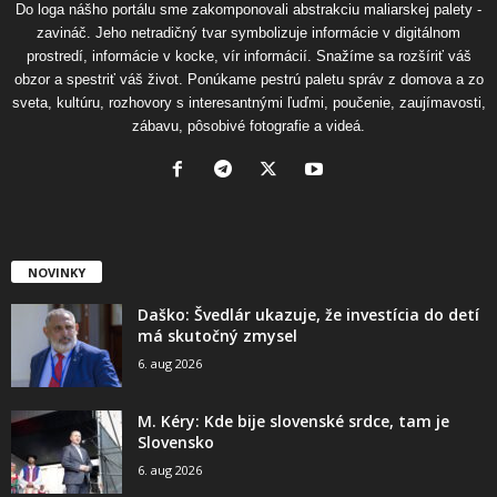
Do loga nášho portálu sme zakomponovali abstrakciu maliarskej palety -
zavináč. Jeho netradičný tvar symbolizuje informácie v digitálnom
prostredí, informácie v kocke, vír informácií. Snažíme sa rozšíriť váš
obzor a spestriť váš život. Ponúkame pestrú paletu správ z domova a zo
sveta, kultúru, rozhovory s interesantnými ľuďmi, poučenie, zaujímavosti,
zábavu, pôsobivé fotografie a videá.
NOVINKY
Daško: Švedlár ukazuje, že investícia do detí
má skutočný zmysel
6. aug 2026
M. Kéry: Kde bije slovenské srdce, tam je
Slovensko
6. aug 2026