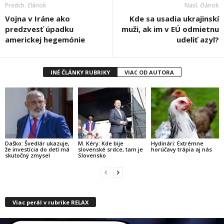
Predch. článok
Nasl. článok
Vojna v Iráne ako
Kde sa usadia ukrajinskí
predzvesť úpadku
muži, ak im v EÚ odmietnu
americkej hegemónie
udeliť azyl?
INÉ ČLÁNKY RUBRIKY
VIAC OD AUTORA
Daško: Švedlár ukazuje,
M. Kéry: Kde bije
Hydinári: Extrémne
že investícia do detí má
slovenské srdce, tam je
horúčavy trápia aj nás
skutočný zmysel
Slovensko
Viac perál v rubrike RELAX