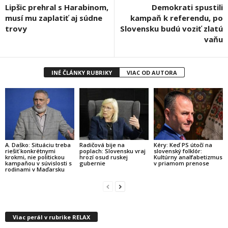
Lipšic prehral s Harabinom,
Demokrati spustili
musí mu zaplatiť aj súdne
kampaň k referendu, po
trovy
Slovensku budú voziť zlatú
vaňu
INÉ ČLÁNKY RUBRIKY
VIAC OD AUTORA
A. Daško: Situáciu treba
Radičová bije na
Kéry: Keď PS útočí na
riešiť konkrétnymi
poplach: Slovensku vraj
slovenský folklór:
krokmi, nie politickou
hrozí osud ruskej
Kultúrny analfabetizmus
kampaňou v súvislosti s
gubernie
v priamom prenose
rodinami v Maďarsku
Viac perál v rubrike RELAX