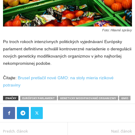
Foto: Hlavné správy
Po troch rokoch intenzívnych politických vyjednávaní Európsky
parlament definitívne schválil kontroverzné nariadenie o deregulácii
nových geneticky modifikovaných organizmov v jeho najhoršej
nekompromisnej podobe.
Čítajte:
Brusel pretlačil nové GMO: na stoly mieria rizikové
potraviny
ZNAČKY
EURÓPSKY PARLAMENT
GENETICKY MODIFIKOVANÉ ORGANIZMY
GMO
Predch. článok
Nasl. článok