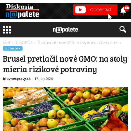
Úvod
Z DOMOVA
Brusel pretlačil nové GMO: na stoly mieria rizikové potraviny
Z DOMOVA
Brusel pretlačil nové GMO: na stoly
mieria rizikové potraviny
hlavnespravy.sk
-
17. jún 2026