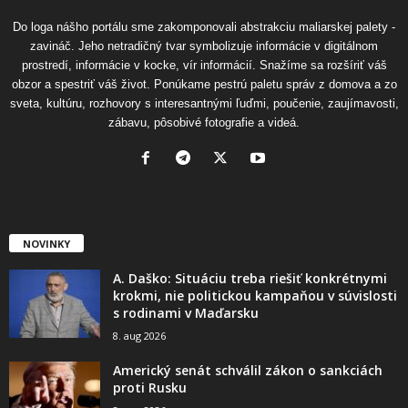
Do loga nášho portálu sme zakomponovali abstrakciu maliarskej palety -
zavináč. Jeho netradičný tvar symbolizuje informácie v digitálnom
prostredí, informácie v kocke, vír informácií. Snažíme sa rozšíriť váš
obzor a spestriť váš život. Ponúkame pestrú paletu správ z domova a zo
sveta, kultúru, rozhovory s interesantnými ľuďmi, poučenie, zaujímavosti,
zábavu, pôsobivé fotografie a videá.
NOVINKY
A. Daško: Situáciu treba riešiť konkrétnymi
krokmi, nie politickou kampaňou v súvislosti
s rodinami v Maďarsku
8. aug 2026
Americký senát schválil zákon o sankciách
proti Rusku