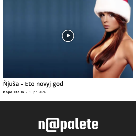
Ňjuša – Eto novyj god
napalete.sk
-
1. jan 2026