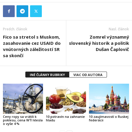
Predch. článok
Nasl. článok
Fico sa stretol s Muskom,
Zomrel významný
zasahovanie cez USAID do
slovenský historik a politik
vnútorných záležitostí SR
Dušan Čaplovič
sa skončí
INÉ ČLÁNKY RUBRIKY
VIAC OD AUTORA
Ceny ropy sa vrátili k
10 potravín na zahnanie
10 zaujímavostí o Ruskej
poklesu, cena WTI klesla
hladu
federácii
o vyše 4 %