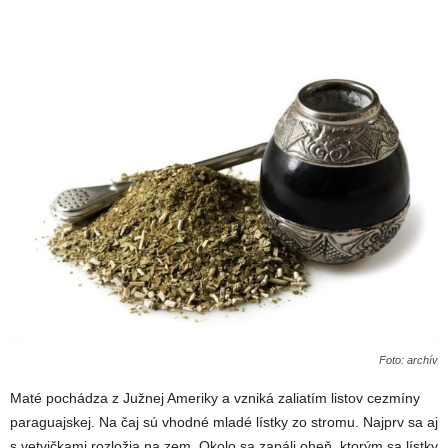
Foto: archív
Maté pochádza z Južnej Ameriky a vzniká zaliatím listov cezmíny
paraguajskej. Na čaj sú vhodné mladé lístky zo stromu. Najprv sa aj
s vetvičkami rozložia na zem. Okolo sa zapáli oheň, ktorým sa lístky