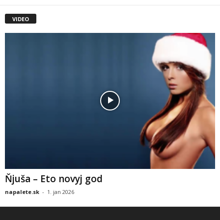
VIDEO
Ňjuša – Eto novyj god
napalete.sk
-
1. jan 2026