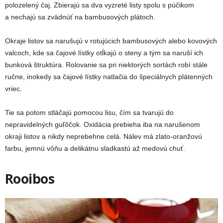
polozelený čaj. Zbierajú sa dva vyzreté listy spolu s púčikom
a nechajú sa zvädnúť na bambusových plátoch.
Okraje listov sa narušujú v rotujúcich bambusových alebo kovových
valcoch, kde sa čajové lístky otĺkajú o steny a tým sa naruší ich
bunková štruktúra. Rolovanie sa pri niektorých sortách robí stále
ručne, inokedy sa čajové lístky natlačia do špeciálnych plátenných
vriec.
Tie sa potom stláčajú pomocou lisu, čím sa tvarujú do
nepravidelných guľôčok. Oxidácia prebieha iba na narušenom
okraji listov a nikdy neprebehne celá. Nálev má zlato-oranžovú
farbu, jemnú vôňu a delikátnu sladkastú až medovú chuť.
Rooibos