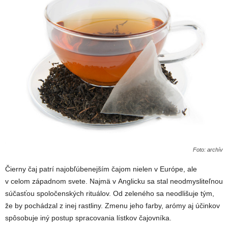
Foto: archív
Čierny čaj patrí najobľúbenejším čajom nielen v Európe, ale
v celom západnom svete. Najmä v Anglicku sa stal neodmysliteľnou
súčasťou spoločenských rituálov. Od zeleného sa neodlišuje tým,
že by pochádzal z inej rastliny. Zmenu jeho farby, arómy aj účinkov
spôsobuje iný postup spracovania lístkov čajovníka.