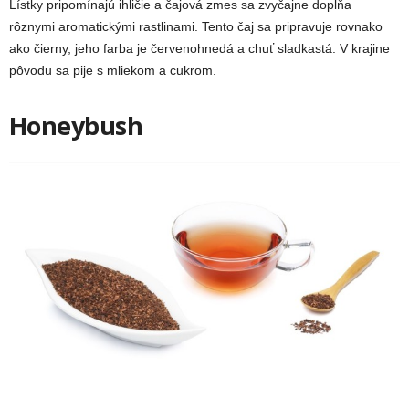
Lístky pripomínajú ihličie a čajová zmes sa zvyčajne dopĺňa
rôznymi aromatickými rastlinami. Tento čaj sa pripravuje rovnako
ako čierny, jeho farba je červenohnedá a chuť sladkastá. V krajine
pôvodu sa pije s mliekom a cukrom.
Honeybush