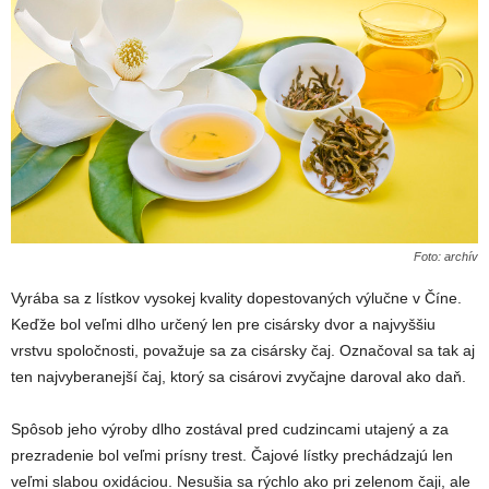
Foto: archív
Vyrába sa z lístkov vysokej kvality dopestovaných výlučne v Číne.
Keďže bol veľmi dlho určený len pre cisársky dvor a najvyššiu
vrstvu spoločnosti, považuje sa za cisársky čaj. Označoval sa tak aj
ten najvyberanejší čaj, ktorý sa cisárovi zvyčajne daroval ako daň.
Spôsob jeho výroby dlho zostával pred cudzincami utajený a za
prezradenie bol veľmi prísny trest. Čajové lístky prechádzajú len
veľmi slabou oxidáciou. Nesušia sa rýchlo ako pri zelenom čaji, ale