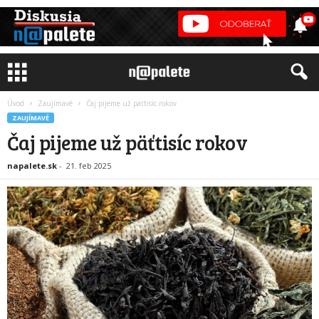
Úvod
Zaujímavé
Čaj pijeme už päťtisíc rokov
ZAUJÍMAVÉ
Čaj pijeme už päťtisíc rokov
napalete.sk
-
21. feb 2025