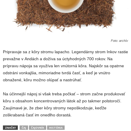
Foto: archív
Pripravuje sa z kôry stromu lapacho. Legendárny strom Inkov rastie
prevažne v Andách a dožíva sa úctyhodných 700 rokov. Na
prípravu nápoja sa využíva len vnútorná kôra. Najskôr sa opatrne
odstráni vonkajšia, mimoriadne tvrdá časť, a keď je vnútro
obnažené, kôru možno olúpať a nastrúhať.
Na účinnejší nápoj si však treba počkať – strom začne produkovať
kôru s obsahom koncentrovaných látok až po takmer polstoročí.
Zaujímavé je, že zber kôry stromy nepoškodzuje, keďže
zoškrabaná časť im onedlho dorastá.
ZNAČKY
ČAJ
ČAJOVNÍK
HISTÓRIA