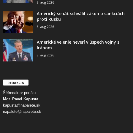
8. aug 2026
Americký senát schválil zákon o sankciách
proti Rusku
8. aug 2026
Americké velenie neverí v úspech vojny s
Iránom
8. aug 2026
REDAKCIA
Šéfredaktor portálu:
Mgr. Pavel Kapusta
kapusta@napalete.sk
napalete@napalete.sk