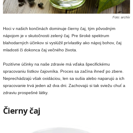
Foto: archív
Hoci v našich končinách dominuje čierny čaj, tým pôvodným
nápojom je v skutočnosti zelený čaj. Pre široké spektrum
blahodarných účinkov si vyslúžil prívlastky ako nápoj bohov, čaj
mladosti či dokonca čaj večného života.
Pozitívne účinky na naše zdravie má vďaka špecifickému
spracovaniu lístkov čajovníka. Proces sa začína ihneď po zbere.
Neprechádzajú však oxidáciou, len sa sušia alebo naparujú a ich
spracovanie trvá jeden až dva dni. Zachovajú si tak sviežu chuť a
zdraviu prospešné látky.
Čierny čaj