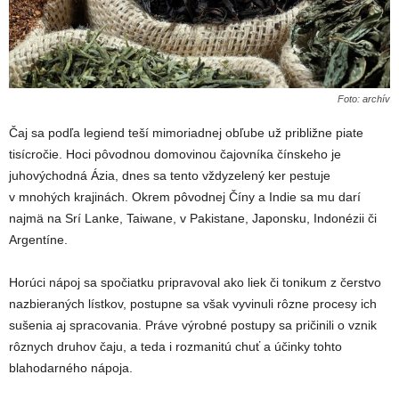
Foto: archív
Čaj sa podľa legiend teší mimoriadnej obľube už približne piate
tisícročie. Hoci pôvodnou domovinou čajovníka čínskeho je
juhovýchodná Ázia, dnes sa tento vždyzelený ker pestuje
v mnohých krajinách. Okrem pôvodnej Číny a Indie sa mu darí
najmä na Srí Lanke, Taiwane, v Pakistane, Japonsku, Indonézii či
Argentíne.
Horúci nápoj sa spočiatku pripravoval ako liek či tonikum z čerstvo
nazbieraných lístkov, postupne sa však vyvinuli rôzne procesy ich
sušenia aj spracovania. Práve výrobné postupy sa pričinili o vznik
rôznych druhov čaju, a teda i rozmanitú chuť a účinky tohto
blahodarného nápoja.