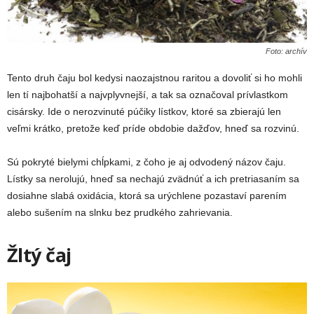
Foto: archív
Tento druh čaju bol kedysi naozajstnou raritou a dovoliť si ho mohli
len tí najbohatší a najvplyvnejší, a tak sa označoval prívlastkom
cisársky. Ide o nerozvinuté púčiky lístkov, ktoré sa zbierajú len
veľmi krátko, pretože keď príde obdobie dažďov, hneď sa rozvinú.
Sú pokryté bielymi chĺpkami, z čoho je aj odvodený názov čaju.
Lístky sa nerolujú, hneď sa nechajú zvädnúť a ich pretriasaním sa
dosiahne slabá oxidácia, ktorá sa urýchlene pozastaví parením
alebo sušením na slnku bez prudkého zahrievania.
Žltý čaj