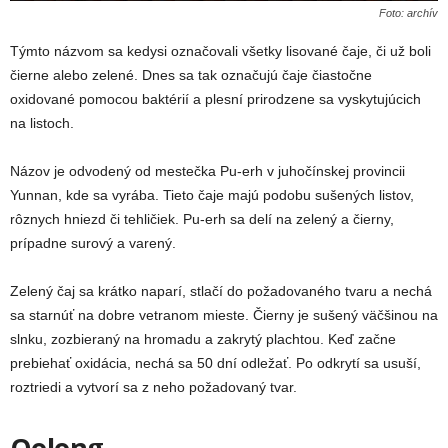
Foto: archív
Týmto názvom sa kedysi označovali všetky lisované čaje, či už boli
čierne alebo zelené. Dnes sa tak označujú čaje čiastočne
oxidované pomocou baktérií a plesní prirodzene sa vyskytujúcich
na listoch.
Názov je odvodený od mestečka Pu-erh v juhočínskej provincii
Yunnan, kde sa vyrába. Tieto čaje majú podobu sušených listov,
rôznych hniezd či tehličiek. Pu-erh sa delí na zelený a čierny,
prípadne surový a varený.
Zelený čaj sa krátko naparí, stlačí do požadovaného tvaru a nechá
sa starnúť na dobre vetranom mieste. Čierny je sušený väčšinou na
slnku, zozbieraný na hromadu a zakrytý plachtou. Keď začne
prebiehať oxidácia, nechá sa 50 dní odležať. Po odkrytí sa usuší,
roztriedi a vytvorí sa z neho požadovaný tvar.
Oolong