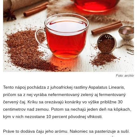
Foto: archív
Tento nápoj pochádza z juhoafrickej rastliny Aspalatus Linearis,
pričom sa z nej vyrába nefermentovaný zelený aj fermentovaný
červený čaj. Kríku sa orezávajú konáriky vo výške približne 30
centimetrov nad zemou. Potom sa nechajú jeden deň na kôpkach,
kým v nich nezostane 10 percent pôvodnej vlhkosti.
Práve to dodáva čaju jeho arómu. Nakoniec sa pasterizuje a suší.