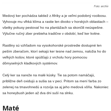
Foto: archív
Medový ker pochádza taktiež z Afriky a je veľmi podobný rooibosu.
Vyhovuje mu vlhká klíma a rastie len divoko v horských oblastiach –
všetky pokusy pestovať ho na plantážach sa skončili neúspešne.
Výlučne ručný zber prebieha tradične v období, keď ker kvitne.
Rastliny sú vzhľadom na vysokohorské prostredie dostupné len
peším zberačom, ktorí sekajú ker tesne nad zemou, naložia ho do
veľkých košov, ktoré spúšťajú z vrcholu hory pomocou
dômyselných kladkových systémov.
Celý ker sa nareže na malé kúsky. Tie sa potom namáčajú,
približne deň oxidujú a sušia sa v peci. Pritom sa mení farba zo
zelenej na tmavohnedú a rozvíja sa aj jeho medová vôňa. Nakoniec
sa honeybush jeden až dva dni suší na slnku.
Maté