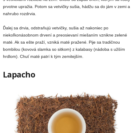
prvotne upražia. Potom sa vetvičky sušia, hádžu sa do jám v zemi a
nahrubo rozdrvia.
Ďalej sa drvia, odstraňujú vetvičky, sušia až nakoniec po
niekoľkonásobnom drvení a preosievaní miešaním vznikne zelené
maté. Ak sa ešte praží, vzniká maté pražené. Pije sa tradičnou
bombilou (kovová slamka so sitkom) z kalabasy (nádoba s užším
hrdlom). Chuť maté patrí k tým zemitejším.
Lapacho