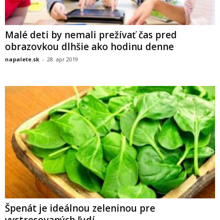
Malé deti by nemali prežívať čas pred
obrazovkou dlhšie ako hodinu denne
napalete.sk
-
28. apr 2019
Špenát je ideálnou zeleninou pre
vystresovaných ľudí