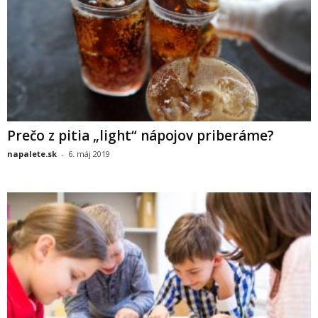
Prečo z pitia „light“ nápojov priberáme?
napalete.sk
-
6. máj 2019