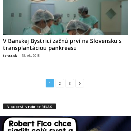
V Banskej Bystrici začnú prví na Slovensku s
transplantáciou pankreasu
teraz.sk
-
18. okt 2018
1
2
3
Viac perál v rubrike RELAX