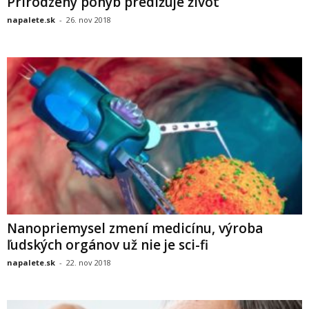
Prirodzený pohyb predlžuje život
napalete.sk
-
26. nov 2018
Nanopriemysel zmení medicínu, výroba
ľudských orgánov už nie je sci-fi
napalete.sk
-
22. nov 2018