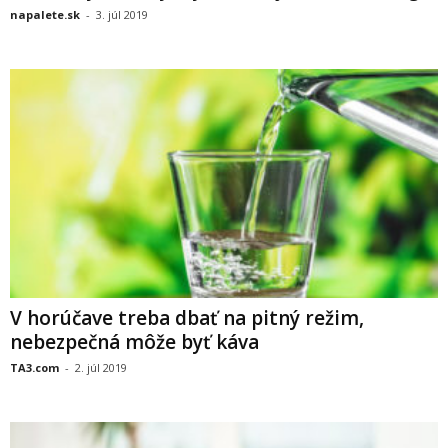
napalete.sk
-
3. júl 2019
V horúčave treba dbať na pitný režim,
nebezpečná môže byť káva
TA3.com
-
2. júl 2019