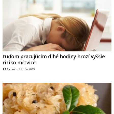
Ľuďom pracujúcim dlhé hodiny hrozí vyššie
riziko mŕtvice
TA3.com
-
22. jún 2019