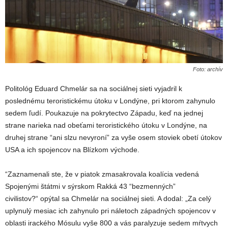
Foto: archív
Politológ Eduard Chmelár sa na sociálnej sieti vyjadril k
poslednému teroristickému útoku v Londýne, pri ktorom zahynulo
sedem ľudí. Poukazuje na pokrytectvo Západu, keď na jednej
strane narieka nad obeťami teroristického útoku v Londýne, na
druhej strane “ani slzu nevyroní” za vyše osem stoviek obetí útokov
USA a ich spojencov na Blízkom východe.
“Zaznamenali ste, že v piatok zmasakrovala koalícia vedená
Spojenými štátmi v sýrskom Rakká 43 “bezmenných”
civilistov?“ opýtal sa Chmelár na sociálnej sieti. A dodal: „Za celý
uplynulý mesiac ich zahynulo pri náletoch západných spojencov v
oblasti irackého Mósulu vyše 800 a vás paralyzuje sedem mŕtvych