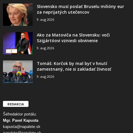
Slovensko musí poslať Bruselu milióny eur
za neprijatých utečencov
9. aug 2026
Ako za Matoviča na Slovensku: voči
Szijjártóovi vzniesli obvinenie
9. aug 2026
Tomáš: Korčok by mal byť v hnutí
zamestnaný, nie si zakladať živnosť
9. aug 2026
REDAKCIA
Šéfredaktor portálu:
Mgr. Pavel Kapusta
kapusta@napalete.sk
napalete@napalete.sk