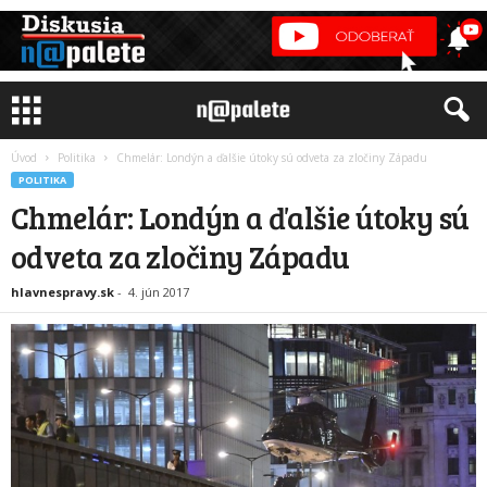
Úvod
Politika
Chmelár: Londýn a ďalšie útoky sú odveta za zločiny Západu
POLITIKA
Chmelár: Londýn a ďalšie útoky sú
odveta za zločiny Západu
hlavnespravy.sk
-
4. jún 2017