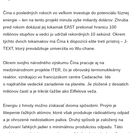
Čína v posledných rokoch vo veľkom investuje do potenciálu fúznej
energie – len na tento projekt minula vyše miliardy dolárov. Zhruba
pred rokom dokázal jej tokamak EAST prekonať hranicu 100
miliónov stupňov a vedci ju udržali rekordných 10 sekúnd. Okrem
týchto dvoch tokamakov má Čína k dispozícii ešte tretí prístroj – J-
TEXT, ktorý prevádzkuje univerzita vo Wu-chane.
Okrem svojho národného výskumu Čína pracuje aj na
medzinárodnom projekte ITER, čo je obrovský termonukleárny
reaktor, vznikajúci vo francúzskom centre Cadarache. Ide
o najdrahšie vedecké zariadenie na planéte. Je zložené z desiatich
miliónov častí a je trikrát ťažšie ako Eiffelova veža.
Energiu z hmoty možno získavať dvoma spôsobmi. Prvým je
štiepenie ťažkých atómov, ktoré však produkuje rádioaktívny odpad
a je ohrozené nedostatkom paliva. Druhý spôsob je založený na
zlučovaní ľahkých jadier s minimálnou produkciou odpadu. Táto