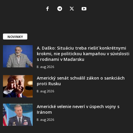
NOVINKY
A. Daško: Situáciu treba riešiť konkrétnymi
krokmi, nie politickou kampaňou v súvislosti
s rodinami v Maďarsku
8. aug 2026
Americký senát schválil zákon o sankciách
proti Rusku
8. aug 2026
Americké velenie neverí v úspech vojny s
Iránom
8. aug 2026