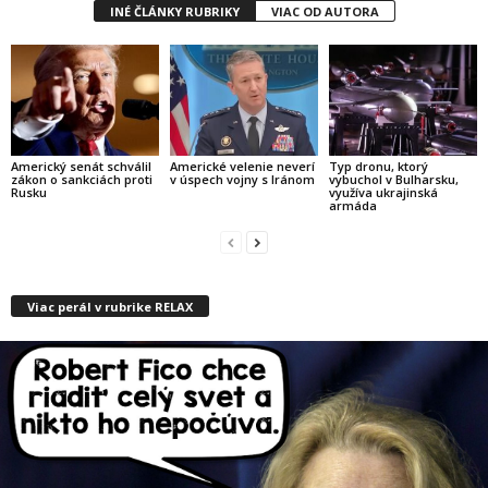
INÉ ČLÁNKY RUBRIKY
VIAC OD AUTORA
Americký senát schválil
Americké velenie neverí
Typ dronu, ktorý
zákon o sankciách proti
v úspech vojny s Iránom
vybuchol v Bulharsku,
Rusku
využíva ukrajinská
armáda
Viac perál v rubrike RELAX