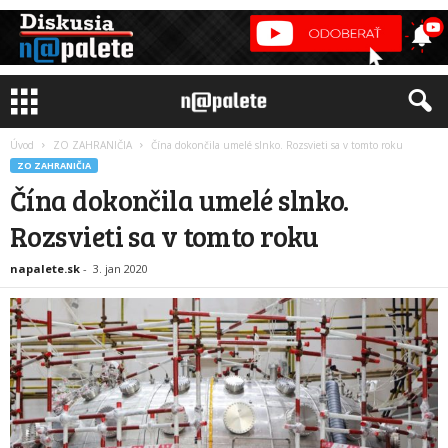
Úvod
ZO ZAHRANIČIA
Čína dokončila umelé slnko. Rozsvieti sa v tomto roku
ZO ZAHRANIČIA
Čína dokončila umelé slnko.
Rozsvieti sa v tomto roku
napalete.sk
-
3. jan 2020