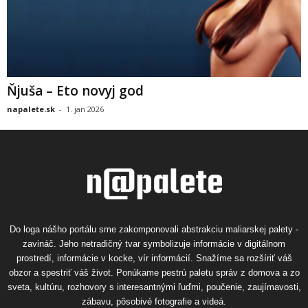
Ňjuša – Eto novyj god
napalete.sk
-
1. jan 2026
Do loga nášho portálu sme zakomponovali abstrakciu maliarskej palety -
zavináč. Jeho netradičný tvar symbolizuje informácie v digitálnom
prostredí, informácie v kocke, vír informácií. Snažíme sa rozšíriť váš
obzor a spestriť váš život. Ponúkame pestrú paletu správ z domova a zo
sveta, kultúru, rozhovory s interesantnými ľuďmi, poučenie, zaujímavosti,
zábavu, pôsobivé fotografie a videá.