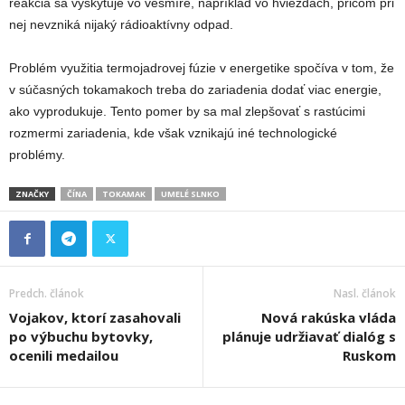
reakcia sa vyskytuje vo vesmíre, napríklad vo hviezdach, pričom pri
nej nevzniká nijaký rádioaktívny odpad.
Problém využitia termojadrovej fúzie v energetike spočíva v tom, že
v súčasných tokamakoch treba do zariadenia dodať viac energie,
ako vyprodukuje. Tento pomer by sa mal zlepšovať s rastúcimi
rozmermi zariadenia, kde však vznikajú iné technologické
problémy.
ZNAČKY
ČÍNA
TOKAMAK
UMELÉ SLNKO
Predch. článok
Nasl. článok
Vojakov, ktorí zasahovali
Nová rakúska vláda
po výbuchu bytovky,
plánuje udržiavať dialóg s
ocenili medailou
Ruskom