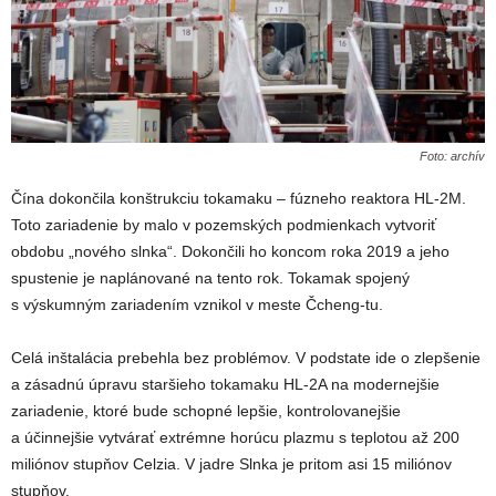
Foto: archív
Čína dokončila konštrukciu tokamaku – fúzneho reaktora HL-2M.
Toto zariadenie by malo v pozemských podmienkach vytvoriť
obdobu „nového slnka“. Dokončili ho koncom roka 2019 a jeho
spustenie je naplánované na tento rok. Tokamak spojený
s výskumným zariadením vznikol v meste Čcheng-tu.
Celá inštalácia prebehla bez problémov. V podstate ide o zlepšenie
a zásadnú úpravu staršieho tokamaku HL-2A na modernejšie
zariadenie, ktoré bude schopné lepšie, kontrolovanejšie
a účinnejšie vytvárať extrémne horúcu plazmu s teplotou až 200
miliónov stupňov Celzia. V jadre Slnka je pritom asi 15 miliónov
stupňov.