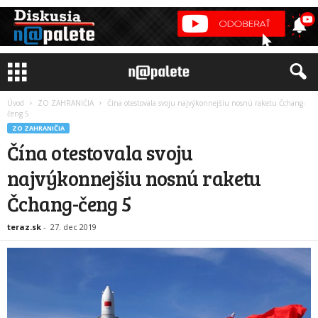
Úvod
ZO ZAHRANIČIA
Čína otestovala svoju najvýkonnejšiu nosnú raketu Čchang-
čeng 5
ZO ZAHRANIČIA
Čína otestovala svoju
najvýkonnejšiu nosnú raketu
Čchang-čeng 5
teraz.sk
-
27. dec 2019