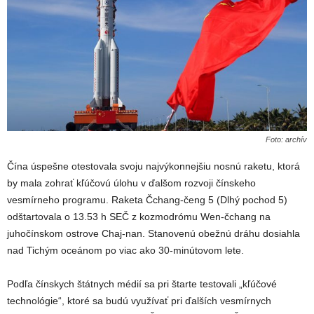
Foto: archív
Čína úspešne otestovala svoju najvýkonnejšiu nosnú raketu, ktorá
by mala zohrať kľúčovú úlohu v ďalšom rozvoji čínskeho
vesmírneho programu. Raketa Čchang-čeng 5 (Dlhý pochod 5)
odštartovala o 13.53 h SEČ z kozmodrómu Wen-čchang na
juhočínskom ostrove Chaj-nan. Stanovenú obežnú dráhu dosiahla
nad Tichým oceánom po viac ako 30-minútovom lete.
Podľa čínskych štátnych médií sa pri štarte testovali „kľúčové
technológie“, ktoré sa budú využívať pri ďalších vesmírnych