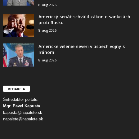
8. aug 2026
Americký senát schválil zákon o sankciách
proti Rusku
8. aug 2026
Americké velenie neverí v úspech vojny s
Iránom
8. aug 2026
REDAKCIA
Šéfredaktor portálu:
Mgr. Pavel Kapusta
kapusta@napalete.sk
napalete@napalete.sk