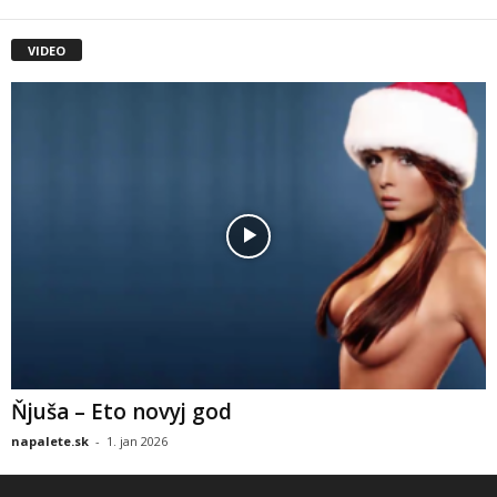
VIDEO
Ňjuša – Eto novyj god
napalete.sk
-
1. jan 2026