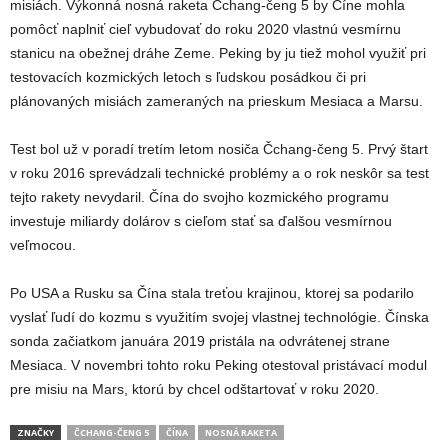
misiách. Výkonná nosná raketa Čchang-čeng 5 by Číne mohla
pomôcť naplniť cieľ vybudovať do roku 2020 vlastnú vesmírnu
stanicu na obežnej dráhe Zeme. Peking by ju tiež mohol využiť pri
testovacích kozmických letoch s ľudskou posádkou či pri
plánovaných misiách zameraných na prieskum Mesiaca a Marsu.
Test bol už v poradí tretím letom nosiča Čchang-čeng 5. Prvý štart
v roku 2016 sprevádzali technické problémy a o rok neskôr sa test
tejto rakety nevydaril. Čína do svojho kozmického programu
investuje miliardy dolárov s cieľom stať sa ďalšou vesmírnou
veľmocou.
Po USA a Rusku sa Čína stala treťou krajinou, ktorej sa podarilo
vyslať ľudí do kozmu s využitím svojej vlastnej technológie. Čínska
sonda začiatkom januára 2019 pristála na odvrátenej strane
Mesiaca. V novembri tohto roku Peking otestoval pristávací modul
pre misiu na Mars, ktorú by chcel odštartovať v roku 2020.
ZNAČKY
ČCHANG-ČENG 5
ČÍNA
NOSNÁ RAKETA