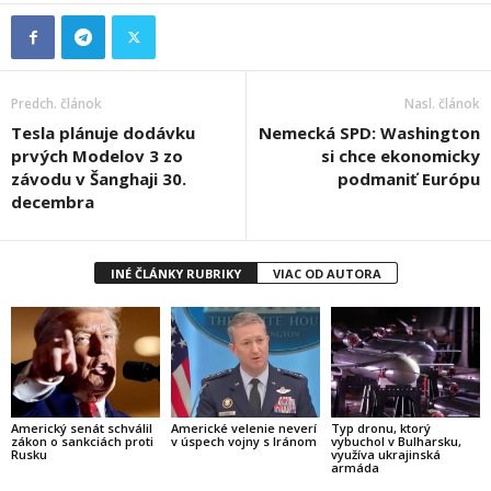
Predch. článok
Nasl. článok
Tesla plánuje dodávku
Nemecká SPD: Washington
prvých Modelov 3 zo
si chce ekonomicky
závodu v Šanghaji 30.
podmaniť Európu
decembra
INÉ ČLÁNKY RUBRIKY
VIAC OD AUTORA
Americký senát schválil
Americké velenie neverí
Typ dronu, ktorý
zákon o sankciách proti
v úspech vojny s Iránom
vybuchol v Bulharsku,
Rusku
využíva ukrajinská
armáda