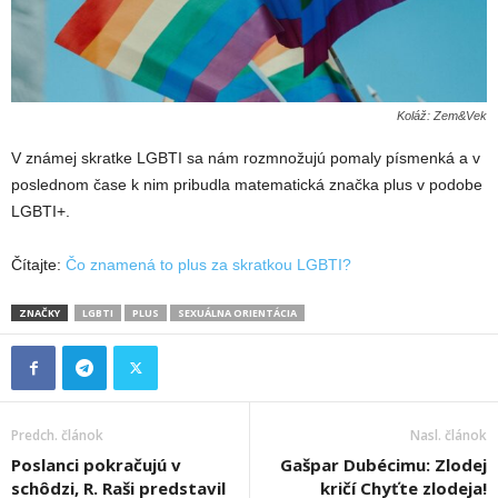
Koláž: Zem&Vek
V známej skratke LGBTI sa nám rozmnožujú pomaly písmenká a v
poslednom čase k nim pribudla matematická značka plus v podobe
LGBTI+.
Čítajte:
Čo znamená to plus za skratkou LGBTI?
ZNAČKY
LGBTI
PLUS
SEXUÁLNA ORIENTÁCIA
Predch. článok
Nasl. článok
Poslanci pokračujú v
Gašpar Dubécimu: Zlodej
schôdzi, R. Raši predstavil
kričí Chyťte zlodeja!