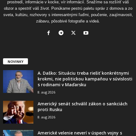
prostredí, informácie v kocke, vír informácií. Snažíme sa rozšíriť váš
obzor a spestriť váš život. Ponúkame pestrú paletu správ z domova a zo
sveta, kultúru, rozhovory s interesantnými ľuďmi, poučenie, zaujímavosti,
zábavu, pôsobivé fotografie a videá.
NOVINKY
A. Daško: Situáciu treba riešiť konkrétnymi
krokmi, nie politickou kampaňou v súvislosti
s rodinami v Maďarsku
8. aug 2026
Americký senát schválil zákon o sankciách
proti Rusku
8. aug 2026
Americké velenie neverí v úspech vojny s