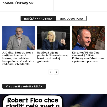
novelu Ústavy SR
INÉ ČLÁNKY RUBRIKY
VIAC OD AUTORA
A. Daško: Situáciu treba
Radičová bije na
Kéry: Keď PS útočí na
riešiť konkrétnymi
poplach: Slovensku vraj
slovenský folklór:
krokmi, nie politickou
hrozí osud ruskej
Kultúrny analfabetizmus
kampaňou v súvislosti s
gubernie
v priamom prenose
rodinami v Maďarsku
Viac perál v rubrike RELAX