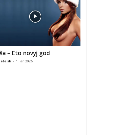
ša – Eto novyj god
ete.sk
-
1. jan 2026