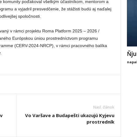
e komunity poďakoval všetkým účastníkom, mentorom a
gramu a vyjadril presvedčenie, že stážisti budú aj naďalej
odlivejšej spoločnosti.
aný v rámci projektu Roma Platform 2025 – 2026 /
aného Európskou úniou prostredníctvom programu
rogramme (CERV-2024-NRCP), v rámci pracovného balíka
Ňju
.
napal
Nasl. článok
 v
Vo Varšave a Budapešti ukazujú Kyjevu
prostredník