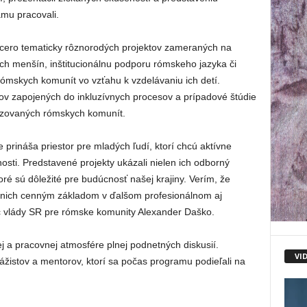
amu pracovali.
acero tematicky rôznorodých projektov zameraných na
ch menšín, inštitucionálnu podporu rómskeho jazyka či
rómskych komunít vo vzťahu k vzdelávaniu ich detí.
rov zapojených do inkluzívnych procesov a prípadové štúdie
izovaných rómskych komunít.
prináša priestor pre mladých ľudí, ktorí chcú aktívne
sti. Predstavené projekty ukázali nielen ich odborný
toré sú dôležité pre budúcnosť našej krajiny. Verím, že
 nich cenným základom v ďalšom profesionálnom aj
 vlády SR pre rómske komunity Alexander Daško.
ej a pracovnej atmosfére plnej podnetných diskusií.
VI
žistov a mentorov, ktorí sa počas programu podieľali na