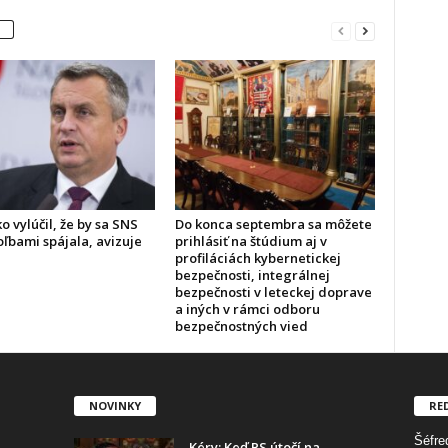
o vylúčil, že by sa SNS
Do konca septembra sa môžete
ľbami spájala, avizuje
prihlásiť na štúdium aj v
profiláciách kybernetickej
bezpečnosti, integrálnej
bezpečnosti v leteckej doprave
a iných v rámci odboru
bezpečnostných vied
NOVINKY
RE
Šéfred
Kéry: Keď PS útočí na