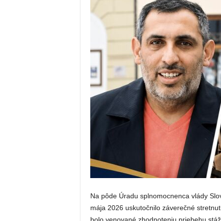
Na pôde Úradu splnomocnenca vlády Slove
mája 2026 uskutočnilo záverečné stretnu
bolo venované zhodnoteniu priebehu stáží