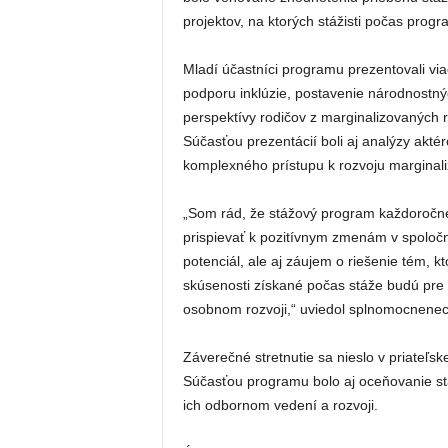
projektov, na ktorých stážisti počas progr
Mladí účastníci programu prezentovali vi
podporu inklúzie, postavenie národnostný
perspektívy rodičov z marginalizovaných 
Súčasťou prezentácií boli aj analýzy akté
komplexného prístupu k rozvoju marginal
„Som rád, že stážový program každoročne 
prispievať k pozitívnym zmenám v spoločno
potenciál, ale aj záujem o riešenie tém, k
skúsenosti získané počas stáže budú pre
osobnom rozvoji,“ uviedol splnomocnenec
Záverečné stretnutie sa nieslo v priateľsk
Súčasťou programu bolo aj oceňovanie stá
ich odbornom vedení a rozvoji.