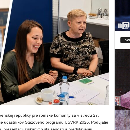
SV
nskej republiky pre rómske komunity sa v stredu 27.
tie účastníkov Stážového programu ÚSVRK 2026. Podujatie
, prezentácii získaných skúseností a predstaveniu