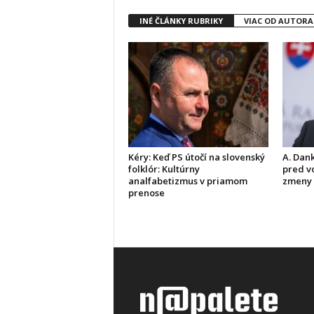
INÉ ČLÁNKY RUBRIKY
VIAC OD AUTORA
Kéry: Keď PS útočí na slovenský
A. Dank
folklór: Kultúrny
pred vo
analfabetizmus v priamom
zmeny
prenose