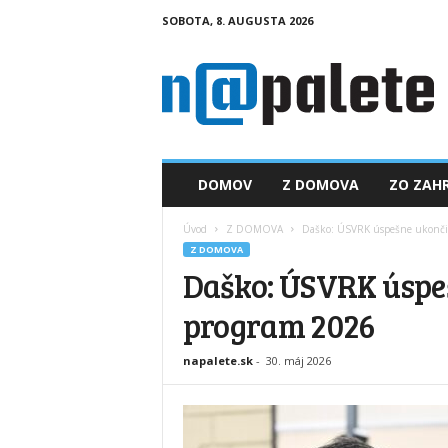
SOBOTA, 8. AUGUSTA 2026
n
a
p
a
l
e
t
DOMOV
Z DOMOVA
ZO ZAHR
e
.
Úvod
Z DOMOVA
Daško: ÚSVRK úspešne ukončil
s
Z DOMOVA
k
Daško: ÚSVRK úspe
program 2026
napalete.sk
-
30. máj 2026