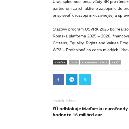
Úrad splnomocnenca vlády SR pre rómsk
partnerom za ich aktívne zapojenie do pro
prispievať k rozvoju inkluzívnejšej a sprav
Stážový program ÚSVRK 2026 bol realizov
Rómska platforma 2025 – 2026, financov
Citizens, Equality, Rights and Values P
WP3 – Profesionálna cesta mladých lídrov
ZNAČKY
2026
ALEXANDER DAŠKO
STÁŽ
Predch. článok
EÚ odblokuje Maďarsku eurofondy
hodnote 16 miliárd eur