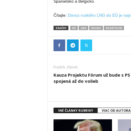
Španielsko a Belgicko.
Čítajte:
Dovoz ruského LNG do EÚ je najv
ZNAČKY
EÚ
LNG
RUSKO
RUSKÝ PLYN
Predch. článok
Kauza Projektu Fórum už bude s PS
spojená až do volieb
INÉ ČLÁNKY RUBRIKY
VIAC OD AUTORA