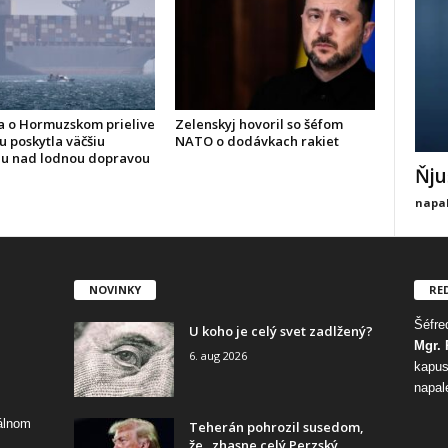
 o Hormuzskom prielive
Zelenskyj hovoril so šéfom
u poskytla väčšiu
NATO o dodávkach rakiet
lu nad lodnou dopravou
Ňju
napal
NOVINKY
RE
Šéfred
U koho je celý svet zadlžený?
Mgr. 
6. aug 2026
kapus
napal
tálnom
Teherán pohrozil susedom,
že „zhasne celý Perzský