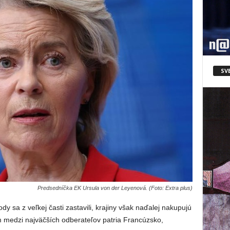
SV
Predsedníčka EK Ursula von der Leyenová. (Foto: Extra plus)
 sa z veľkej časti zastavili, krajiny však naďalej nakupujú
 medzi najväčších odberateľov patria Francúzsko,