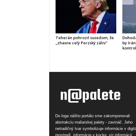
Teherán pohrozil susedom, že
Dohoda
„zhasne celý Perzský záliv“
by Irán
kontro
Do loga nášho portálu sme zakomponovali
abstrakciu maliarskej palety - zavináč. Jeho
netradičný tvar symbolizuje informácie v digi
prostredí, informácie v kocke, vír informácií.