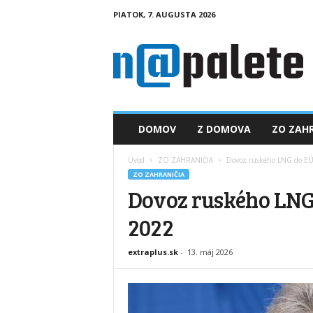
PIATOK, 7. AUGUSTA 2026
n
a
p
a
l
e
t
DOMOV
Z DOMOVA
ZO ZAHR
e
.
Úvod
ZO ZAHRANIČIA
Dovoz ruského LNG do EÚ 
s
ZO ZAHRANIČIA
k
Dovoz ruského LNG 
2022
extraplus.sk
-
13. máj 2026