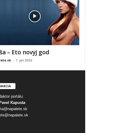
ša – Eto novyj god
ete.sk
-
1. jan 2026
DAKCIA
aktor portálu:
Pavel Kapusta
ta@napalete.sk
ete@napalete.sk