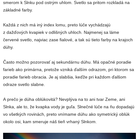
smerom k Slnku pod ostrým uhlom. Svetlo sa pritom rozkladá na
základné farby.
Každá z nich má iný index lomu, preto lúče vychádzajú
z dažďových kvapiek v odlišných uhloch. Najmenej sa láme
červené svetlo, najviac zase fialové, a tak sú tieto farby na krajoch
dúhy.
Často možno pozorovať aj sekundárnu dúhu. Má opačné poradie
farieb ako primárna, pretože vzniká ďalším odrazom, pri ktorom sa
poradie farieb obracia. Je aj slabšia, keďže pri každom ďalšom
odraze svetlo slabne.
A prečo je dúha oblúkovitá? Nevplýva na to ani tvar Zeme, ani
Slnka, ale to, že kvapka vody je guľa. Slnečné lúče na ňu dopadajú
vo všetkých rovinách, preto vnímame dúhu ako symetrický oblúk
okolo osi, kam smeruje náš tieň vrhaný Slnkom.