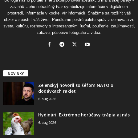
Do loga nášho portálu sme zakomponovali abstrakciu maliarskej palety -
zavináč. Jeho netradičný tvar symbolizuje informácie v digitálnom
prostredí, informácie v kocke, vír informácií. Snažíme sa rozšíriť váš
obzor a spestriť váš život. Ponúkame pestrú paletu správ z domova a zo
sveta, kultúru, rozhovory s interesantnými ľuďmi, poučenie, zaujímavosti,
zábavu, pôsobivé fotografie a videá.
NOVINKY
Zelenskyj hovoril so šéfom NATO o
dodávkach rakiet
6. aug 2026
Hydinári: Extrémne horúčavy trápia aj nás
6. aug 2026