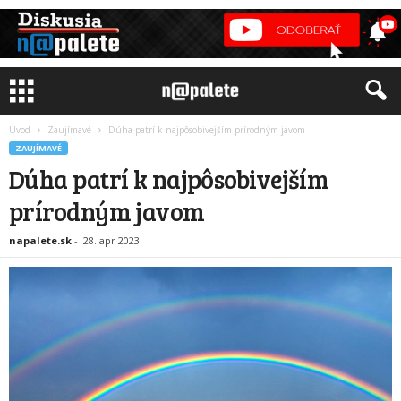
Úvod
Zaujímavé
Dúha patrí k najpôsobivejším prírodným javom
ZAUJÍMAVÉ
Dúha patrí k najpôsobivejším
prírodným javom
napalete.sk
-
28. apr 2023