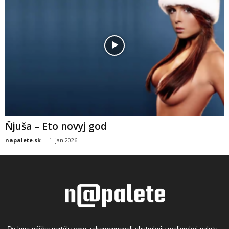
Ňjuša – Eto novyj god
napalete.sk
-
1. jan 2026