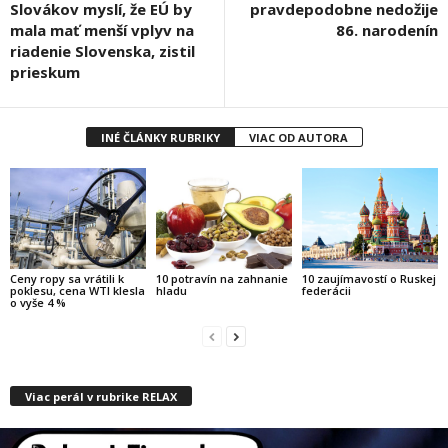
Slovákov myslí, že EÚ by
pravdepodobne nedožije
mala mať menší vplyv na
86. narodenín
riadenie Slovenska, zistil
prieskum
INÉ ČLÁNKY RUBRIKY
VIAC OD AUTORA
Ceny ropy sa vrátili k
10 potravín na zahnanie
10 zaujímavostí o Ruskej
poklesu, cena WTI klesla
hladu
federácii
o vyše 4 %
Viac perál v rubrike RELAX