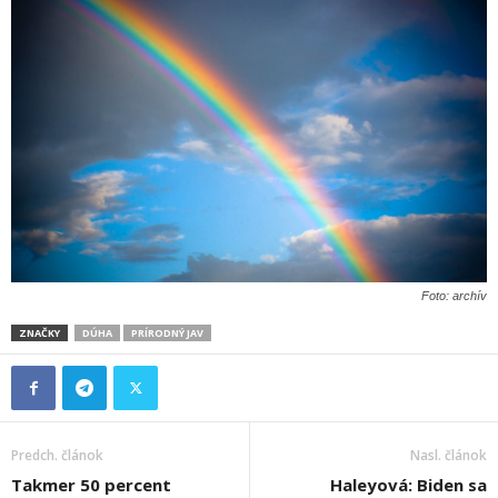
Foto: archív
ZNAČKY
DÚHA
PRÍRODNÝ JAV
Predch. článok
Nasl. článok
Takmer 50 percent
Haleyová: Biden sa