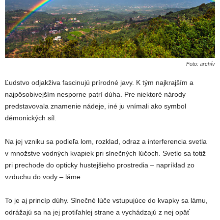
Foto: archív
Ľudstvo odjakživa fascinujú prírodné javy. K tým najkrajším a
najpôsobivejším nesporne patrí dúha. Pre niektoré národy
predstavovala znamenie nádeje, iné ju vnímali ako symbol
démonických síl.
Na jej vzniku sa podieľa lom, rozklad, odraz a interferencia svetla
v množstve vodných kvapiek pri slnečných lúčoch. Svetlo sa totiž
pri prechode do opticky hustejšieho prostredia – napríklad zo
vzduchu do vody – láme.
To je aj princíp dúhy. Slnečné lúče vstupujúce do kvapky sa lámu,
odrážajú sa na jej protiľahlej strane a vychádzajú z nej opäť