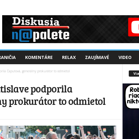
ANIČIA
KOMENTÁRE
RELAX
ZAUJÍMAVÉ
VIDEO
orila Čaputová, generálny prokurátor to odmietol
Via
tislave podporila
y prokurátor to odmietol