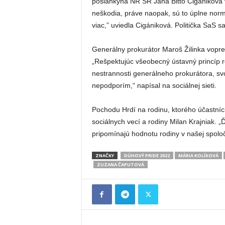
poslankyňa NR SR Jana Bittó Cigániková v s
neškodia, práve naopak, sú to úplne norm
viac,” uviedla Cigániková. Politička SaS 
Generálny prokurátor Maroš Žilinka vopre
„Rešpektujúc všeobecný ústavný princíp rov
nestrannosti generálneho prokurátora, s
nepodporím,“ napísal na sociálnej sieti.
Pochodu Hrdí na rodinu, ktorého účastníci 
sociálnych vecí a rodiny Milan Krajniak.
pripomínajú hodnotu rodiny v našej spoloč
ZNAČKY
DÚHOVÝ PRIDE 2022
MÁRIA KOLÍKOVÁ
ZUZANA ČAPUTOVÁ