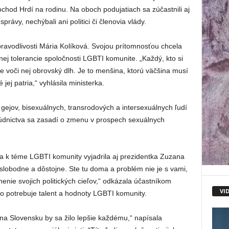
chod Hrdí na rodinu. Na oboch podujatiach sa zúčastnili aj
právy, nechýbali ani politici či členovia vlády.
pravodlivosti Mária Kolíková. Svojou prítomnosťou chcela
ej tolerancie spoločnosti LGBTI komunite. „Každý, kto si
e voči nej obrovský dlh. Je to menšina, ktorú väčšina musí
 jej patria,“ vyhlásila ministerka.
b, gejov, bisexuálnych, transrodových a intersexuálnych ľudí
súdnictva sa zasadí o zmenu v prospech sexuálnych
a k téme LGBTI komunity vyjadrila aj prezidentka Zuzana
 slobodne a dôstojne. Ste tu doma a problém nie je s vami,
plnenie svojich politických cieľov,“ odkázala účastníkom
VI
o potrebuje talent a hodnoty LGBTI komunity.
a Slovensku by sa žilo lepšie každému,“ napísala