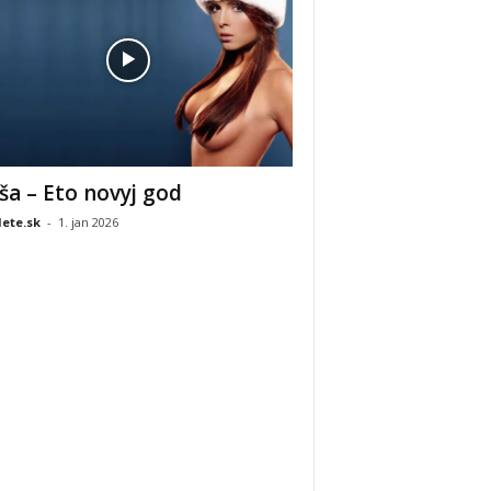
ša – Eto novyj god
ete.sk
-
1. jan 2026