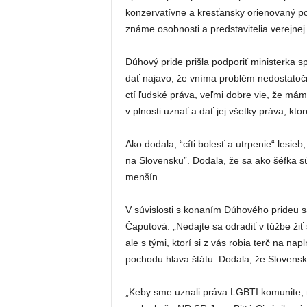
konzervatívne a kresťansky orienovaný po
známe osobnosti a predstavitelia verejnej s
Dúhový pride prišla podporiť ministerka s
dať najavo, že vníma problém nedostatočn
ctí ľudské práva, veľmi dobre vie, že mám
v plnosti uznať a dať jej všetky práva, ktoré
Ako dodala, “cíti bolesť a utrpenie“ lesie
na Slovensku”. Dodala, že sa ako šéfka 
menšín.
V súvislosti s konaním Dúhového prideu s
Čaputová. „Nedajte sa odradiť v túžbe žiť
ale s tými, ktorí si z vás robia terč na na
pochodu hlava štátu. Dodala, že Slovensk
„Keby sme uznali práva LGBTI komunite, n