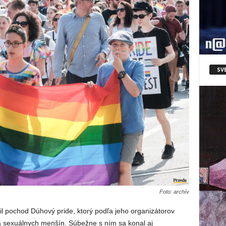
SV
Foto: archív
til pochod Dúhový pride, ktorý podľa jeho organizátorov
a sexuálnych menšín. Súbežne s ním sa konal aj