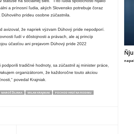
tatuse na sociálnej sieti. “Títo ľudia spoločnosti nijako
álni a prínosní ľudia, akých Slovensko potrebuje čoraz
sa Dúhového prideu osobne zúčastnila.
d avizoval, že napriek výzvam Dúhový pride nepodporí.
nosti ľudí v dôstojnosti a právach, ale aj princíp
vojou účasťou ani prejavom Dúhový pride 2022
Ňju
napal
podporili tradičné hodnoty, sa zúčastnil aj minister práce,
 „Ďakujem organizátorom, že každoročne touto akciou
nosti,“ povedal Krajniak.
MAROŠ ŽILINKA
MILAN KRAJNIAK
POCHOD HRDÍ NA RODINU