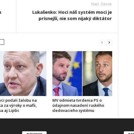
Nasl. článok
h
Lukašenko: Hoci náš systém moci je
prísnejší, nie som nijaký diktátor
vci podali žalobu na
MV odmieta tvrdenia PS o
a za výroky o mafii,
údajnom nasadení ruského
sa aj Lipšic
sledovacieho systému