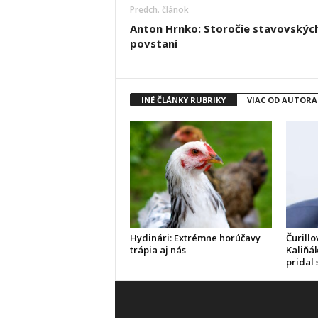
Predch. článok
Anton Hrnko: Storočie stavovskýc
povstaní
INÉ ČLÁNKY RUBRIKY
VIAC OD AUTORA
Hydinári: Extrémne horúčavy
Čurillo
trápia aj nás
Kaliňák
pridal 