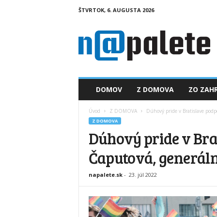
ŠTVRTOK, 6. AUGUSTA 2026
n
a
p
a
l
e
t
DOMOV
Z DOMOVA
ZO ZAHR
e
.
Úvod
Z DOMOVA
Dúhový pride v Bratislave podp
s
Z DOMOVA
k
Dúhový pride v Bra
Čaputová, generáln
napalete.sk
-
23. júl 2022