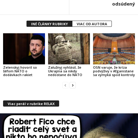
odsúdený
INÉ ČLÁNKY RUBRIKY
VIAC OD AUTORA
Zelenskyj hovoril so
Zalužnyj vyhlásil, že
OSN varuje, že kríza
šéfom NATO o
Ukrajina sa nikdy
podvýživy v Afganistane
dodávkach rakiet
nedostane do NATO
sa vymyká spod kontroly
Viac perál v rubrike RELAX