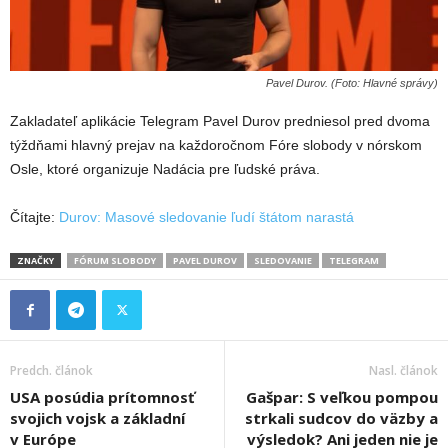
Pavel Durov. (Foto: Hlavné správy)
Zakladateľ aplikácie Telegram Pavel Durov predniesol pred dvoma
týždňami hlavný prejav na každoročnom Fóre slobody v nórskom
Osle, ktoré organizuje Nadácia pre ľudské práva.
Čítajte:
Durov: Masové sledovanie ľudí štátom narastá
ZNAČKY
FÓRUM SLOBODY
PAVEL DUROV
SLEDOVANIE
TELEGRAM
Predch. článok
Nasl. článok
USA posúdia prítomnosť
Gašpar: S veľkou pompou
svojich vojsk a základní
strkali sudcov do väzby a
v Európe
výsledok? Ani jeden nie je