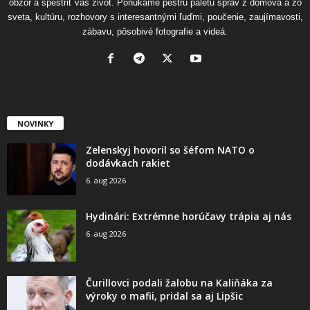
obzor a spestriť váš život. Ponúkame pestrú paletu správ z domova a zo
sveta, kultúru, rozhovory s interesantnými ľuďmi, poučenie, zaujímavosti,
zábavu, pôsobivé fotografie a videá.
NOVINKY
Zelenskyj hovoril so šéfom NATO o
dodávkach rakiet
6. aug 2026
Hydinári: Extrémne horúčavy trápia aj nás
6. aug 2026
Čurillovci podali žalobu na Kaliňáka za
výroky o mafii, pridal sa aj Lipšic