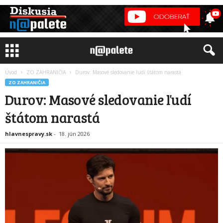
Úvod
ZO ZAHRANIČIA
Durov: Masové sledovanie ľudí štátom narastá
ZO ZAHRANIČIA
Durov: Masové sledovanie ľudí
štátom narastá
hlavnespravy.sk
-
18. jún 2026