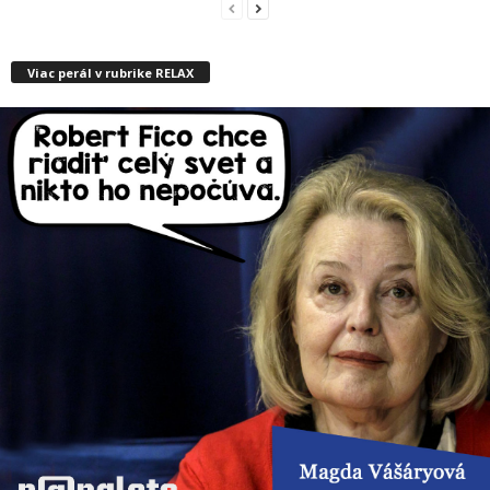
Viac perál v rubrike RELAX