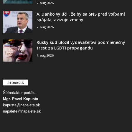
7. aug 2026
A. Danko vylúčil, že by sa SNS pred voľbami
spájala, avizuje zmeny
7. aug 2026
Ruský súd uložil vydavateľovi podmienečný
trest za LGBTI propagandu
7. aug 2026
REDAKCIA
Šéfredaktor portálu:
Mgr. Pavel Kapusta
kapusta@napalete.sk
napalete@napalete.sk