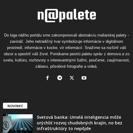
Do loga nášho portálu sme zakomponovali abstrakciu maliarskej palety -
zavináč. Jeho netradičný tvar symbolizuje informácie v digitálnom
prostredí, informácie v kocke, vír informácií. Snažíme sa rozšíriť váš
obzor a spestriť váš život. Ponúkame pestrú paletu správ z domova a zo
sveta, kultúru, rozhovory s interesantnými ľuďmi, poučenie, zaujímavosti,
zábavu, pôsobivé fotografie a videá.
NOVINKY
Svetová banka: Umelá inteligencia môže
urýchliť rozvoj chudobných krajín, no bez
infraštruktúry to nepôjde