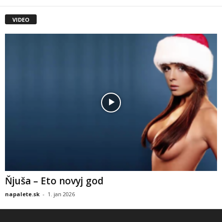
VIDEO
Ňjuša – Eto novyj god
napalete.sk
-
1. jan 2026