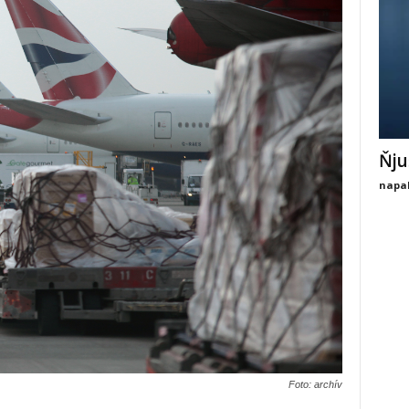
Ňju
napal
Foto: archív