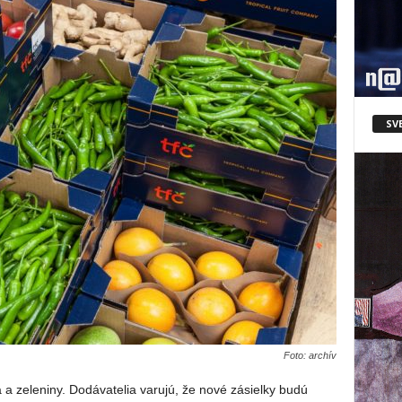
SV
Foto: archív
a zeleniny. Dodávatelia varujú, že nové zásielky budú