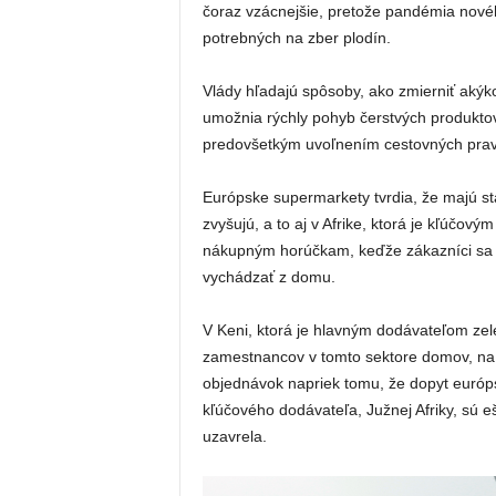
čoraz vzácnejšie, pretože pandémia novéh
potrebných na zber plodín.
Vlády hľadajú spôsoby, ako zmierniť akýko
umožnia rýchly pohyb čerstvých produktov
predovšetkým uvoľnením cestovných pravid
Európske supermarkety tvrdia, že majú stá
zvyšujú, a to aj v Afrike, ktorá je kľúčo
nákupným horúčkam, keďže zákazníci sa s
vychádzať z domu.
V Keni, ktorá je hlavným dodávateľom zele
zamestnancov v tomto sektore domov, na
objednávok napriek tomu, že dopyt európ
kľúčového dodávateľa, Južnej Afriky, sú eš
uzavrela.