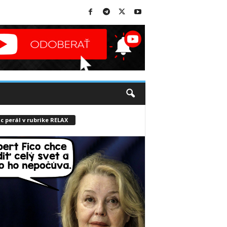
c perál v rubrike RELAX