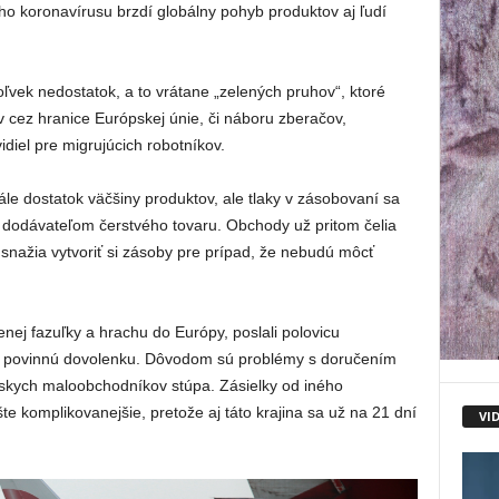
o koronavírusu brzdí globálny pohyb produktov aj ľudí
ľvek nedostatok, a to vrátane „zelených pruhov“, ktoré
 cez hranice Európskej únie, či náboru zberačov,
iel pre migrujúcich robotníkov.
le dostatok väčšiny produktov, ale tlaky v zásobovaní sa
vým dodávateľom čerstvého tovaru. Obchody už pritom čelia
nažia vytvoriť si zásoby pre prípad, že nebudú môcť
nej fazuľky a hrachu do Európy, poslali polovicu
 povinnú dovolenku. Dôvodom sú problémy s doručením
skych maloobchodníkov stúpa. Zásielky od iného
te komplikovanejšie, pretože aj táto krajina sa už na 21 dní
VI