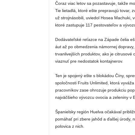
Čoraz viac letov sa pozastavuje, takže m
Tie lietadlá, ktoré ešte prepravujú tovar, 
už strojnásobili, uviedol Hosea Machuki, 
ktoré zastupuje 117 pestovateľov a vývoz
Dodávateľské reťazce na Západe čelia e
áut až po obmedzenia námornej dopravy, k
trvanlivejších produktov, ako je citrusové
viaznuť pre nedostatok kontajnerov.
Ten je spojený ešte s blokádou Číny, spres
spoločnosti Fruits Unlimited, ktorá vyváža
pracovníkov zase ohrozuje produkciu pop
najväčšieho vývozcu ovocia a zeleniny v 
Španielsky región Huelva očakával pribli
pomáhať pri zbere jahôd a ďalšej úrody, 
polovica z nich.