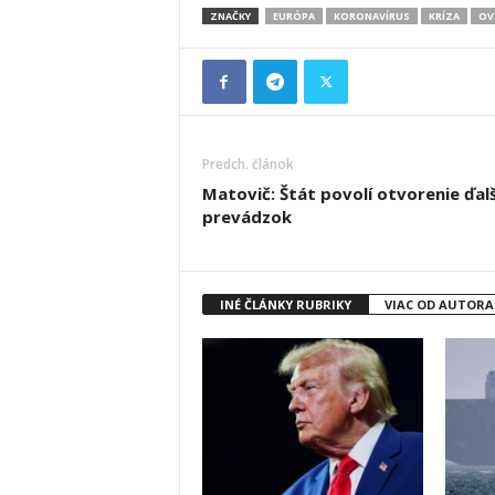
ZNAČKY
EURÓPA
KORONAVÍRUS
KRÍZA
OV
Predch. článok
Matovič: Štát povolí otvorenie ďalš
prevádzok
INÉ ČLÁNKY RUBRIKY
VIAC OD AUTORA