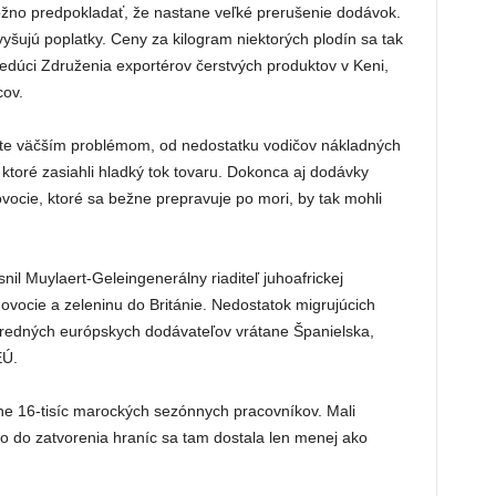
ožno predpokladať, že nastane veľké prerušenie dodávok.
zvyšujú poplatky. Ceny za kilogram niektorých plodín sa tak
vedúci Združenia exportérov čerstvých produktov v Keni,
cov.
šte väčším problémom, od nedostatku vodičov nákladných
toré zasiahli hladký tok tovaru. Dokonca aj dodávky
 ovocie, ktoré sa bežne prepravuje po mori, by tak mohli
nil Muylaert-Geleingenerálny riaditeľ juhoafrickej
 ovocie a zeleninu do Británie. Nedostatok migrujúcich
redných európskych dodávateľov vrátane Španielska,
EÚ.
žne 16-tisíc marockých sezónnych pracovníkov. Mali
no do zatvorenia hraníc sa tam dostala len menej ako