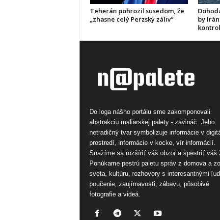
Teherán pohrozil susedom, že
Dohoda
„zhasne celý Perzský záliv“
by Irán
kontro
Do loga nášho portálu sme zakomponovali
abstrakciu maliarskej palety - zavináč. Jeho
netradičný tvar symbolizuje informácie v digi
prostredí, informácie v kocke, vír informácií.
Snažíme sa rozšíriť váš obzor a spestriť váš 
Ponúkame pestrú paletu správ z domova a z
sveta, kultúru, rozhovory s interesantnými ľu
poučenie, zaujímavosti, zábavu, pôsobivé
fotografie a videá.