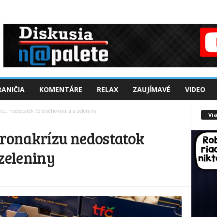
ANIČIA
KOMENTÁRE
RELAX
ZAUJÍMAVÉ
VIDEO
ízu nedostatok čerstvého ovocia a zeleniny
Via
oronakrízu nedostatok
 zeleniny