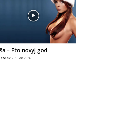
ša – Eto novyj god
ete.sk
-
1. jan 2026