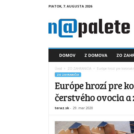
PIATOK, 7. AUGUSTA 2026
n
a
p
a
l
e
t
DOMOV
Z DOMOVA
ZO ZAHR
e
.
Úvod
ZO ZAHRANIČIA
Európe hrozí pre koronakr
s
ZO ZAHRANIČIA
k
Európe hrozí pre k
čerstvého ovocia a
teraz.sk
-
29. mar 2020