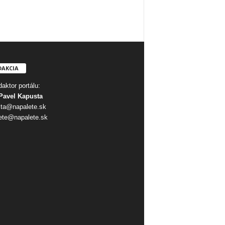
DAKCIA
aktor portálu:
Pavel Kapusta
ta@napalete.sk
ete@napalete.sk