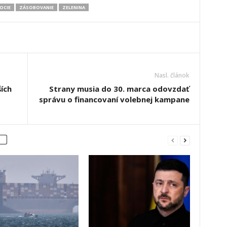
OCIE
ZÁSOBOVANIE
ZELENINA
Nasl. článok
ích
Strany musia do 30. marca odovzdať
správu o financovaní volebnej kampane