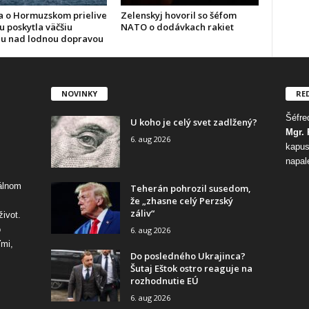
 o Hormuzskom prielive
Zelenskyj hovoril so šéfom
u poskytla väčšiu
NATO o dodávkach rakiet
lu nad lodnou dopravou
NOVINKY
RE
Šéfred
U koho je celý svet zadlžený?
Mgr. 
6. aug 2026
kapus
napal
tálnom
Teherán pohrozil susedom,
že „zhasne celý Perzský
záliv“
život.
o
6. aug 2026
ďmi,
Do posledného Ukrajinca?
Šutaj Eštok ostro reaguje na
rozhodnutie EÚ
6. aug 2026