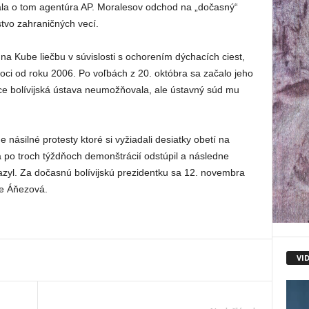
ala o tom agentúra AP. Moralesov odchod na „dočasný“
stvo zahraničných vecí.
a Kube liečbu v súvislosti s ochorením dýchacích ciest,
 moci od roku 2006. Po voľbách z 20. októbra sa začalo jeho
ce bolívijská ústava neumožňovala, ale ústavný súd mu
 násilné protesty ktoré si vyžiadali desiatky obetí na
 po troch týždňoch demonštrácií odstúpil a následne
azyl. Za dočasnú bolívijskú prezidentku sa 12. novembra
ne Áňezová.
VI