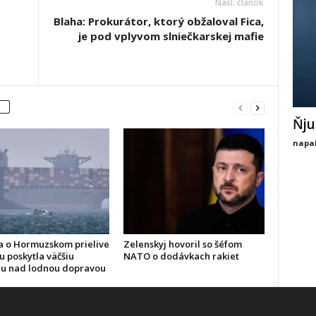
Nasl. článok
Blaha: Prokurátor, ktorý obžaloval Fica,
je pod vplyvom slniečkarskej mafie
Ňju
napal
 o Hormuzskom prielive
Zelenskyj hovoril so šéfom
u poskytla väčšiu
NATO o dodávkach rakiet
lu nad lodnou dopravou