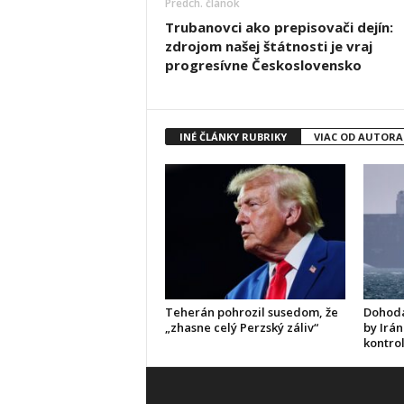
Predch. článok
Trubanovci ako prepisovači dejín:
zdrojom našej štátnosti je vraj
progresívne Československo
INÉ ČLÁNKY RUBRIKY
VIAC OD AUTORA
Teherán pohrozil susedom, že
Dohoda
„zhasne celý Perzský záliv“
by Irán
kontro