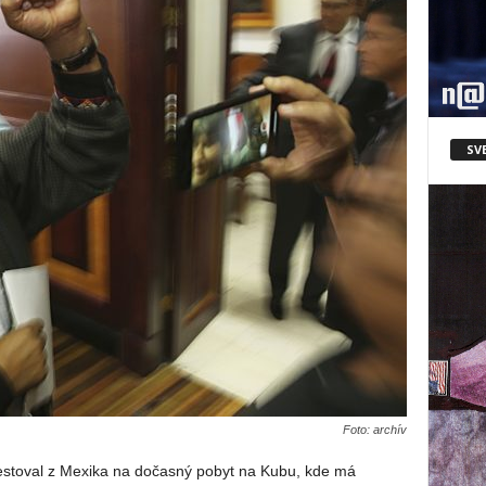
SV
Foto: archív
cestoval z Mexika na dočasný pobyt na Kubu, kde má