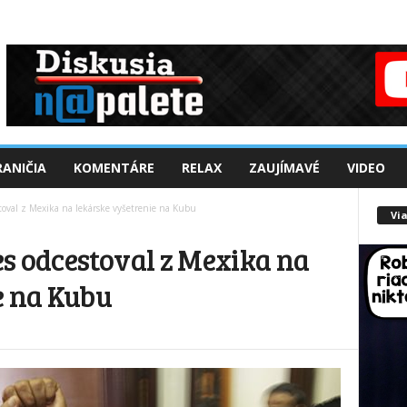
ANIČIA
KOMENTÁRE
RELAX
ZAUJÍMAVÉ
VIDEO
toval z Mexika na lekárske vyšetrenie na Kubu
Via
s odcestoval z Mexika na
e na Kubu