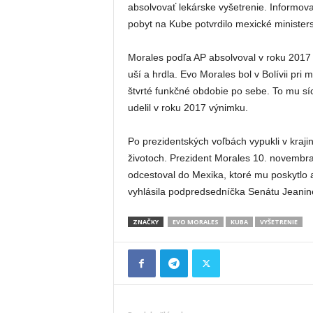
absolvovať lekárske vyšetrenie. Informov
pobyt na Kube potvrdilo mexické minister
Morales podľa AP absolvoval v roku 2017 n
uší a hrdla. Evo Morales bol v Bolívii pri
štvrté funkčné obdobie po sebe. To mu sí
udelil v roku 2017 výnimku.
Po prezidentských voľbách vypukli v krajine
životoch. Prezident Morales 10. novembra
odcestoval do Mexika, ktoré mu poskytlo 
vyhlásila podpredsedníčka Senátu Jeani
ZNAČKY
EVO MORALES
KUBA
VYŠETRENIE