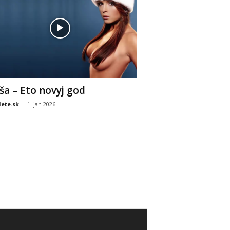
ša – Eto novyj god
ete.sk
-
1. jan 2026