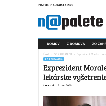
PIATOK, 7. AUGUSTA 2026
n
a
p
a
l
e
t
DOMOV
Z DOMOVA
ZO ZAHR
e
.
Úvod
ZO ZAHRANIČIA
Exprezident Morales odces
s
ZO ZAHRANIČIA
k
Exprezident Morale
lekárske vyšetreni
teraz.sk
-
7. dec 2019