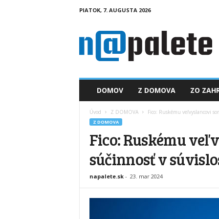
PIATOK, 7. AUGUSTA 2026
n
a
p
a
l
e
t
DOMOV
Z DOMOVA
ZO ZAHR
e
.
Úvod
Z DOMOVA
Fico: Ruskému veľvyslancovi so
s
Z DOMOVA
k
Fico: Ruskému veľ
súčinnosť v súvisl
napalete.sk
-
23. mar 2024