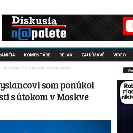
ANIČIA
KOMENTÁRE
RELAX
ZAUJÍMAVÉ
VIDEO
m ponúkol súčinnosť v súvislosti s útokom v Moskve
Via
vyslancovi som ponúkol
osti s útokom v Moskve