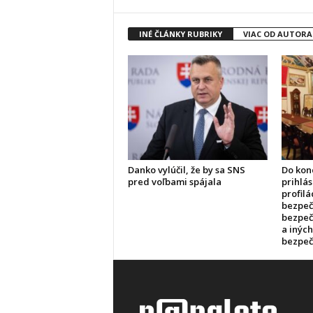
INÉ ČLÁNKY RUBRIKY
VIAC OD AUTORA
Danko vylúčil, že by sa SNS
Do kon
pred voľbami spájala
prihlás
profilá
bezpečn
bezpeč
a inýc
bezpeč