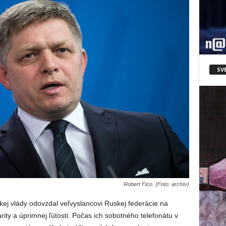
SV
Robert Fico. (Foto: archív)
kej vlády odovzdal veľvyslancovi Ruskej federácie na
arity a úprimnej ľútosti. Počas ich sobotného telefonátu v