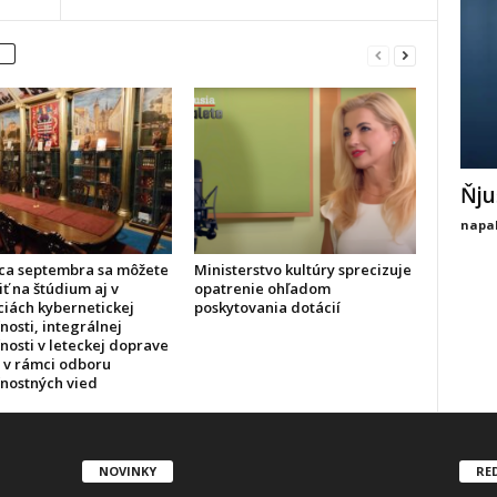
Ňju
napal
ca septembra sa môžete
Ministerstvo kultúry sprecizuje
iť na štúdium aj v
opatrenie ohľadom
ciách kybernetickej
poskytovania dotácií
osti, integrálnej
nosti v leteckej doprave
h v rámci odboru
nostných vied
NOVINKY
RE