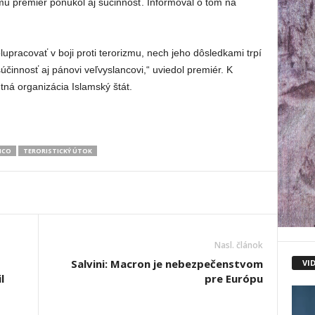
u premiér ponúkol aj súčinnosť. Informoval o tom na
upracovať v boji proti terorizmu, nech jeho dôsledkami trpí
činnosť aj pánovi veľvyslancovi,“ uviedol premiér. K
ntná organizácia Islamský štát.
ICO
TERORISTICKÝ ÚTOK
Nasl. článok
Salvini: Macron je nebezpečenstvom
VI
l
pre Európu