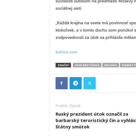
súvislosti sútokom na predmestí Moskvy m
sociálnej sieti.
„Každá krajina na svete má povinnosť spol
ktokoľvek, a v tomto duchu som ponúkol sú
zodpovednosti za útok sa prihlásila milita
bahixs.com
ZNAČKY
IGOR BRATČIKOV
MOSKVA
ROBERT F
Predch. článok
Ruský prezident útok označil za
barbarský teroristický čin a vyhlási
štátny smútok