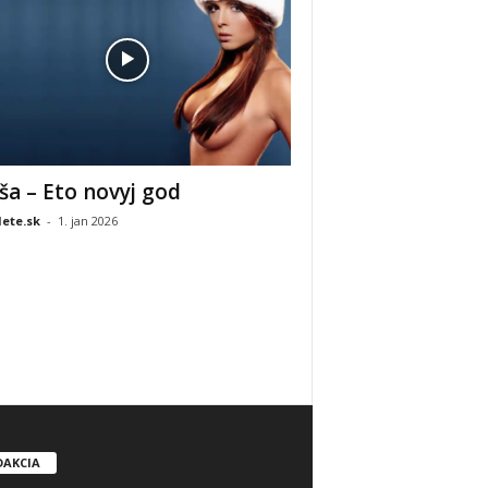
ša – Eto novyj god
ete.sk
-
1. jan 2026
DAKCIA