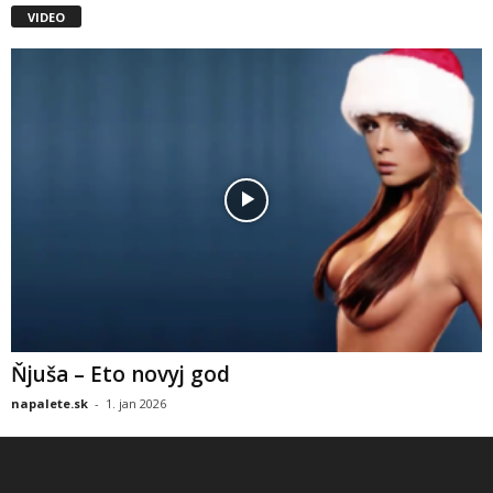
VIDEO
Ňjuša – Eto novyj god
napalete.sk
-
1. jan 2026