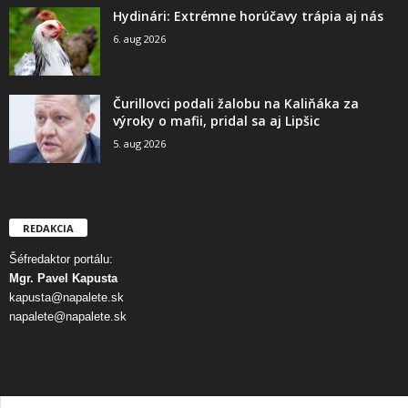
Hydinári: Extrémne horúčavy trápia aj nás
6. aug 2026
Čurillovci podali žalobu na Kaliňáka za
výroky o mafii, pridal sa aj Lipšic
5. aug 2026
REDAKCIA
Šéfredaktor portálu:
Mgr. Pavel Kapusta
kapusta@napalete.sk
napalete@napalete.sk