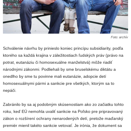
Foto: archív
Schválenie návrhu by prinieslo koniec princípu subsidiarity, podľa
ktorého sa každá krajina v záležitostiach ľudských práv (právo na
potrat, eutanáziu či homosexuálne manželstvá) môže riadiť
národnými zákonmi. Podliehali by sme bruselskému diktátu a
onedlho by sme tu povinne mali eutanázie, adopcie detí
homosexuálnymi pármi a sankcie pre všetkých, ktorým sa to
nepáči.
Zabránilo by sa aj podobným skúsenostiam ako zo začiatku tohto
roku, keď EÚ nemohla uvaliť sankcie na Poľsko pre pripravovaný
zákon o rozšírení ochrany nenarodených detí, pretože maďarský
premiér mienil takéto sankcie vetovať. Je irónia, že dokument sa