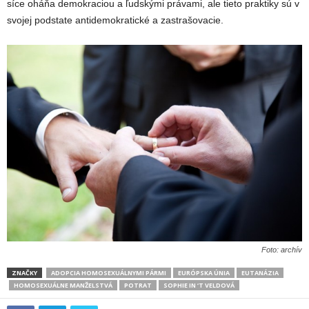
síce oháňa demokraciou a ľudskými právami, ale tieto praktiky sú v
svojej podstate antidemokratické a zastrašovacie.
Foto: archív
ZNAČKY
ADOPCIA HOMOSEXUÁLNYMI PÁRMI
EURÓPSKA ÚNIA
EUTANÁZIA
HOMOSEXUÁLNE MANŽELSTVÁ
POTRAT
SOPHIE IN ‘T VELDOVÁ