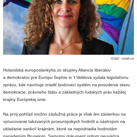
Koláž: redakcia
Holandská europoslankyňa zo skupiny Aliancia liberálov
a demokratov pre Európu Sophie in ‘t Veldová vydala legislatívnu
správu, kde navrhuje zriadiť bodovací systém na posúdenie stavu
demokracie, právneho štátu a základných ľudských práv každej
krajiny Európskej únie.
Na prvý pohľad možno záslužná práca je však len zásterkou na
vynucovanie takzvaných proeurópskych hodnôt a nástrojom na
ukladanie sankcií krajinám, ktoré sa nepodriadia hodnotám
nariadeným Bruselom. Samotný dokument pritom neuvádza