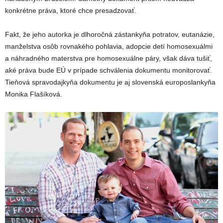
konkrétne práva, ktoré chce presadzovať.
Fakt, že jeho autorka je dlhoročná zástankyňa potratov, eutanázie,
manželstva osôb rovnakého pohlavia, adopcie detí homosexuálmi
a náhradného materstva pre homosexuálne páry, však dáva tušiť,
aké práva bude EÚ v prípade schválenia dokumentu monitorovať.
Tieňová spravodajkyňa dokumentu je aj slovenská europoslankyňa
Monika Flašíková.