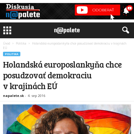
Úvod
Politika
Holandská europoslankyňa chce posudzovať demokraciu v krajinách
EÚ
POLITIKA
Holandská europoslankyňa chce
posudzovať demokraciu
v krajinách EÚ
napalete.sk
-
4. sep 2016