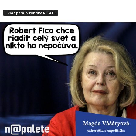
Viac perál v rubrike RELAX