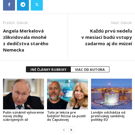
Predch. článok
Nasl. článok
Angela Merkelová
Každú prvú nedeľu
zlikvidovala mnohé
v mesiaci budú vstupy
z dedičstva starého
zadarmo aj do múzeí
Nemecka
INÉ ČLÁNKY RUBRIKY
VIAC OD AUTORA
Putin oznámil vytvorenie
Toto je lekcia pre
Londýn odchádza od
novej zložky
ľudstvo! Rózsa sa pustil
protiruskej sankčnej
ozbrojených síl
do Čaputovej
politiky EÚ