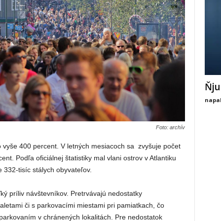
Ňju
napal
Foto: archív
o vyše 400 percent. V letných mesiacoch sa zvyšuje počet
. Podľa oficiálnej štatistiky mal vlani ostrov v Atlantiku
32-tisíc stálych obyvateľov.
ľký príliv návštevníkov. Pretrvávajú nedostatky
oaletami či s parkovacími miestami pri pamiatkach, čo
ad parkovaním v chránených lokalitách. Pre nedostatok