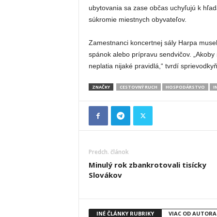
ubytovania sa zase občas uchyľujú k hľad
súkromie miestnych obyvateľov.
Zamestnanci koncertnej sály Harpa museli
spánok alebo prípravu sendvičov. „Akoby si
neplatia nijaké pravidlá,“ tvrdí sprievodk
ZNAČKY
CESTOVNÝ RUCH
HOSPODÁRSTVO
I
Predch. článok
Minulý rok zbankrotovali tisícky
Slovákov
INÉ ČLÁNKY RUBRIKY
VIAC OD AUTORA