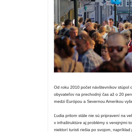
Od roku 2010 počet návštevníkov stúpol 
obyvateľov na prechodný čas až o 20 percent
medzi Európou a Severnou Amerikou vyše 3
Ľudia pritom stále nie sú pripravení na ve
v infraštruktúre aj problémy s verejnými t
niektorí turisti riešia po svojom, napríkl