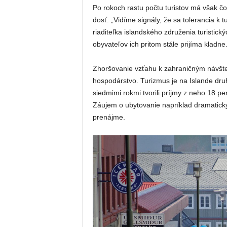
Po rokoch rastu počtu turistov má však čor
dosť. „Vidíme signály, že sa tolerancia k 
riaditeľka islandského združenia turistick
obyvateľov ich pritom stále prijíma kladne
Zhoršovanie vzťahu k zahraničným návšt
hospodárstvo. Turizmus je na Islande dr
siedmimi rokmi tvorili príjmy z neho 18 p
Záujem o ubytovanie napríklad dramaticky
prenájme.