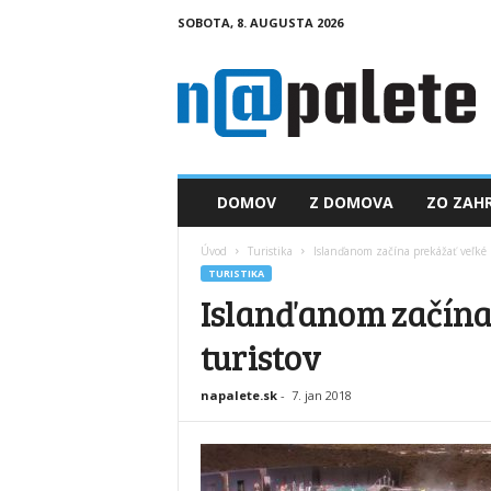
SOBOTA, 8. AUGUSTA 2026
n
a
p
a
l
e
t
DOMOV
Z DOMOVA
ZO ZAHR
e
.
Úvod
Turistika
Islanďanom začína prekážať veľké 
s
TURISTIKA
k
Islanďanom začína
turistov
napalete.sk
-
7. jan 2018