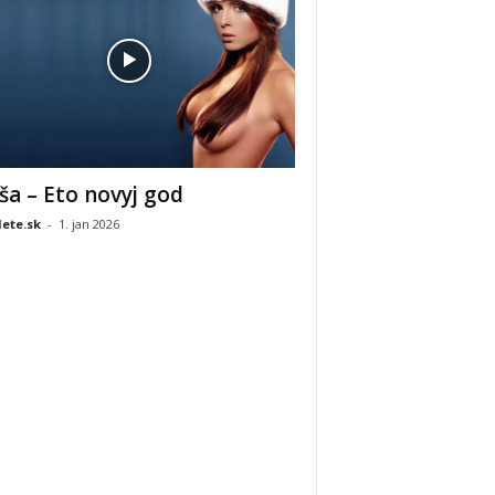
ša – Eto novyj god
ete.sk
-
1. jan 2026