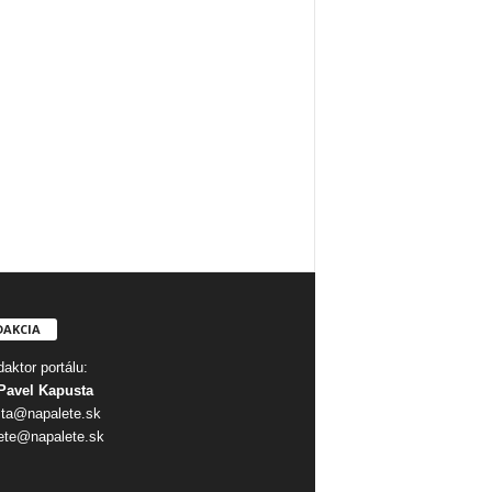
DAKCIA
aktor portálu:
Pavel Kapusta
ta@napalete.sk
ete@napalete.sk