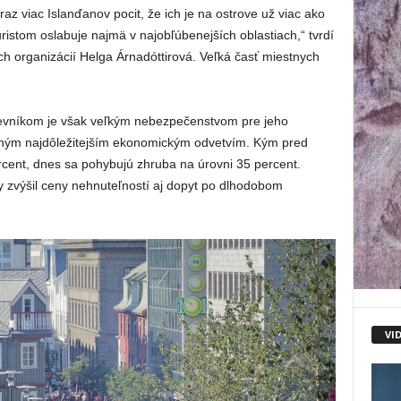
az viac Islanďanov pocit, že ich je na ostrove už viac ako
turistom oslabuje najmä v najobľúbenejších oblastiach,“ tvrdí
ých organizácií Helga Árnadóttirová. Veľká časť miestnych
.
evníkom je však veľkým nebezpečenstvom pre jeho
uhým najdôležitejším ekonomickým odvetvím. Kým pred
ercent, dnes sa pohybujú zhruba na úrovni 35 percent.
 zvýšil ceny nehnuteľností aj dopyt po dlhodobom
VI