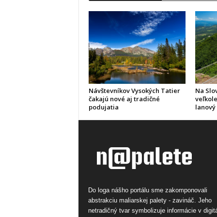
Návštevníkov Vysokých Tatier
Na Slo
čakajú nové aj tradičné
veľkole
podujatia
lanový
Do loga nášho portálu sme zakomponovali
abstrakciu maliarskej palety - zavináč. Jeho
netradičný tvar symbolizuje informácie v digi