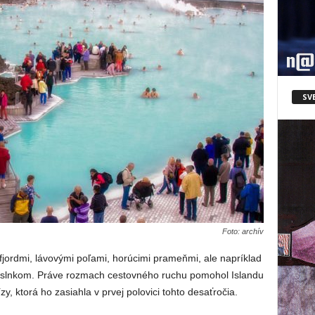
SV
Foto: archív
 fjordmi, lávovými poľami, horúcimi prameňmi, ale napríklad
slnkom. Práve rozmach cestovného ruchu pomohol Islandu
zy, ktorá ho zasiahla v prvej polovici tohto desaťročia.