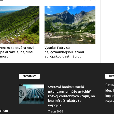
vensku sa otvára nová
Vysoké Tatry sú
pá atrakcia, najdlhší
najvýznamnejšou letnou
 most
európskou destináciou
NOVINKY
RE
Šéfred
Svetová banka: Umelá
Mgr. 
inteligencia môže urýchliť
rozvoj chudobných krajín, no
kapus
bez infraštruktúry to
napal
nepôjde
tálnom
7. aug 2026