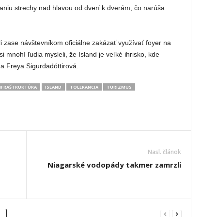
aniu strechy nad hlavou od dverí k dverám, čo narúša
 zase návštevníkom oficiálne zakázať využívať foyer na
 mnohí ľudia mysleli, že Island je veľké ihrisko, kde
yňa Freya Sigurdadóttirová.
NFRAŠTRUKTÚRA
ISLAND
TOLERANCIA
TURIZMUS
Nasl. článok
Niagarské vodopády takmer zamrzli