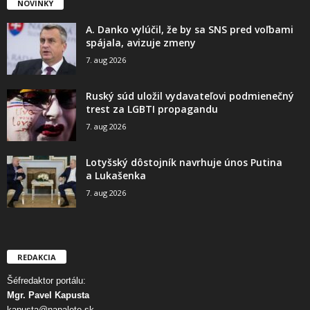
NOVINKY
A. Danko vylúčil, že by sa SNS pred voľbami
spájala, avizuje zmeny
7. aug 2026
Ruský súd uložil vydavateľovi podmienečný
trest za LGBTI propagandu
7. aug 2026
Lotyšský dôstojník navrhuje únos Putina
a Lukašenka
7. aug 2026
REDAKCIA
Šéfredaktor portálu:
Mgr. Pavel Kapusta
kapusta@napalete.sk