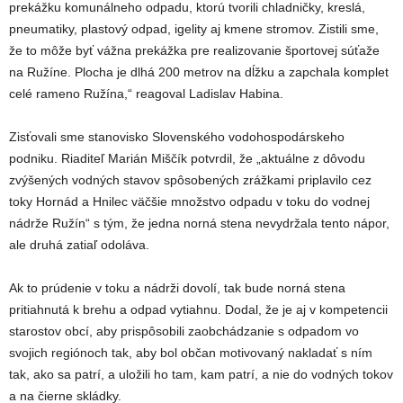
prekážku komunálneho odpadu, ktorú tvorili chladničky, kreslá,
pneumatiky, plastový odpad, igelity aj kmene stromov. Zistili sme,
že to môže byť vážna prekážka pre realizovanie športovej súťaže
na Ružíne. Plocha je dlhá 200 metrov na dĺžku a zapchala komplet
celé rameno Ružína,“ reagoval Ladislav Habina.
Zisťovali sme stanovisko Slovenského vodohospodárskeho
podniku. Riaditeľ Marián Miščík potvrdil, že „aktuálne z dôvodu
zvýšených vodných stavov spôsobených zrážkami priplavilo cez
toky Hornád a Hnilec väčšie množstvo odpadu v toku do vodnej
nádrže Ružín“ s tým, že jedna norná stena nevydržala tento nápor,
ale druhá zatiaľ odoláva.
Ak to prúdenie v toku a nádrži dovolí, tak bude norná stena
pritiahnutá k brehu a odpad vytiahnu. Dodal, že je aj v kompetencii
starostov obcí, aby prispôsobili zaobchádzanie s odpadom vo
svojich regiónoch tak, aby bol občan motivovaný nakladať s ním
tak, ako sa patrí, a uložili ho tam, kam patrí, a nie do vodných tokov
a na čierne skládky.