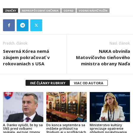
ZNAČKY
NEPRISPÔSOBIVÍ OBČANIA
ODPAD
VODNÁ NÁDRŽ RUŽÍN
Predch. článok
Nasl. článok
Severná Kórea nemá
NAKA obvinila
záujem pokračovať v
Matovičovho tieňového
rokovaniach s USA
ministra obrany Naďa
INÉ ČLÁNKY RUBRIKY
VIAC OD AUTORA
A. Danko vylúčil, že by sa
Do konca septembra sa
Ministerstvo kultúry
SNS pred voľbami
môžete prihlásiť na
sprecizuje opatrenie
spájala, avizuje zmeny
štúdium aj v profiláciách
ohľadom poskytovania