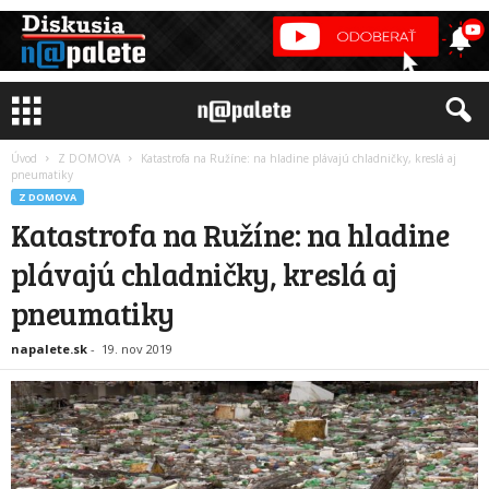
Úvod
Z DOMOVA
Katastrofa na Ružíne: na hladine plávajú chladničky, kreslá aj
pneumatiky
Z DOMOVA
Katastrofa na Ružíne: na hladine
plávajú chladničky, kreslá aj
pneumatiky
napalete.sk
-
19. nov 2019