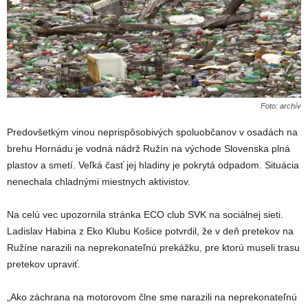
Foto: archív
Predovšetkým vinou neprispôsobivých spoluobčanov v osadách na
brehu Hornádu je vodná nádrž Ružín na východe Slovenska plná
plastov a smetí. Veľká časť jej hladiny je pokrytá odpadom. Situácia
nenechala chladnými miestnych aktivistov.
Na celú vec upozornila stránka ECO club SVK na sociálnej sieti.
Ladislav Habina z Eko Klubu Košice potvrdil, že v deň pretekov na
Ružíne narazili na neprekonateľnú prekážku, pre ktorú museli trasu
pretekov upraviť.
„Ako záchrana na motorovom člne sme narazili na neprekonateľnú