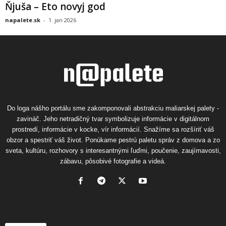
Ňjuša – Eto novyj god
napalete.sk
-
1. jan 2026
Do loga nášho portálu sme zakomponovali abstrakciu maliarskej palety -
zavináč. Jeho netradičný tvar symbolizuje informácie v digitálnom
prostredí, informácie v kocke, vír informácií. Snažíme sa rozšíriť váš
obzor a spestriť váš život. Ponúkame pestrú paletu správ z domova a zo
sveta, kultúru, rozhovory s interesantnými ľuďmi, poučenie, zaujímavosti,
zábavu, pôsobivé fotografie a videá.