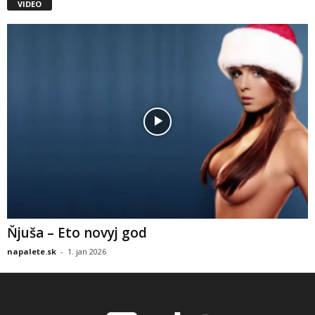
VIDEO
Ňjuša – Eto novyj god
napalete.sk
-
1. jan 2026