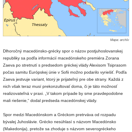
Mapa: archív
Dlhoročný macedónsko-grécky spor o názov postjuhoslovanskej
republiky sa podľa informácií macedónskeho premiéra Zorana
Zaeva po stretnutí s predsedom gréckej vlády Alexisom Tsiprasom
počas samitu Európskej únie v Sofii možno podarilo vyriešiť. Podľa
Zaeva jestvuje variant, ktorý je prijateľný pre obe strany. Každá z
nich však teraz musí prekonzultovať doma, či je táto možnosť
realizovateľná v praxi. „V takom prípade by sme pravdepodobne
mali riešenie,“ dodal predseda macedónskej vlády.
Spor medzi Macedónskom a Gréckom pretrváva od rozpadu
bývalej Juhoslávie. Grécko nesúhlasí s názvom Macedónsko
(Makedonija), pretože sa zhoduje s názvom severogréckeho