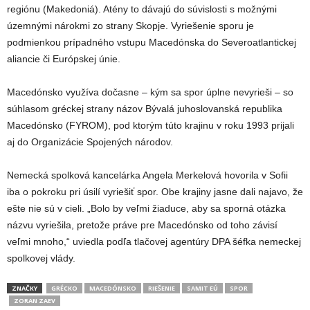
regiónu (Makedoniá). Atény to dávajú do súvislosti s možnými
územnými nárokmi zo strany Skopje. Vyriešenie sporu je
podmienkou prípadného vstupu Macedónska do Severoatlantickej
aliancie či Európskej únie.
Macedónsko využíva dočasne – kým sa spor úplne nevyrieši – so
súhlasom gréckej strany názov Bývalá juhoslovanská republika
Macedónsko (FYROM), pod ktorým túto krajinu v roku 1993 prijali
aj do Organizácie Spojených národov.
Nemecká spolková kancelárka Angela Merkelová hovorila v Sofii
iba o pokroku pri úsilí vyriešiť spor. Obe krajiny jasne dali najavo, že
ešte nie sú v cieli. „Bolo by veľmi žiaduce, aby sa sporná otázka
názvu vyriešila, pretože práve pre Macedónsko od toho závisí
veľmi mnoho,“ uviedla podľa tlačovej agentúry DPA šéfka nemeckej
spolkovej vlády.
ZNAČKY
GRÉCKO
MACEDÓNSKO
RIEŠENIE
SAMIT EÚ
SPOR
ZORAN ZAEV