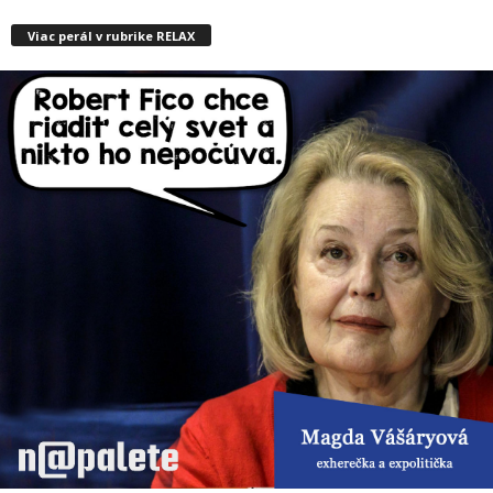
Viac perál v rubrike RELAX