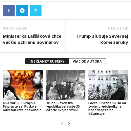
Predch. článok
Nasl. článok
Ministerka Laššáková chce
Trump sľubuje Severnej
väčšiu ochranu novinárov
Kórei záruky
INÉ ČLÁNKY RUBRIKY
VIAC OD AUTORA
USA varujú Ukrajinu:
Druhá Slovenská
Lacko: Dnešná SR sa od
Pripravte sa! Rusko s
republika oslavuje 30.
svojej predchodkyne
odvetou ešte neskončilo
výročie svojho vzniku
nepochopiteľne
dištancuje