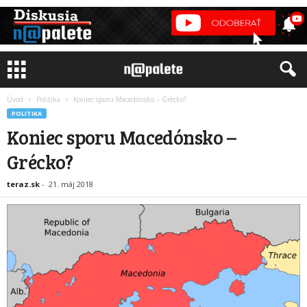
Úvod
Politika
Koniec sporu Macedónsko – Grécko?
POLITIKA
Koniec sporu Macedónsko –
Grécko?
teraz.sk
-
21. máj 2018