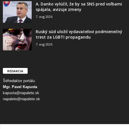
A. Danko vylúčil, že by sa SNS pred voľbami
spájala, avizuje zmeny
7. aug 2026
Ruský súd uložil vydavateľovi podmienečný
trest za LGBTI propagandu
7. aug 2026
REDAKCIA
Šéfredaktor portálu:
Mgr. Pavel Kapusta
kapusta@napalete.sk
napalete@napalete.sk