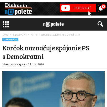
Úvod
Z DOMOVA
Korčok naznačuje spájanie PS s Demokratmi
Z DOMOVA
Korčok naznačuje spájanie PS
s Demokratmi
hlavnespravy.sk
-
31. máj 2026