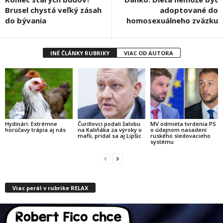
Brusel chystá veľký zásah
adoptované do
do bývania
homosexuálneho zväzku
INÉ ČLÁNKY RUBRIKY
VIAC OD AUTORA
Hydinári: Extrémne
Čurillovci podali žalobu
MV odmieta tvrdenia PS
horúčavy trápia aj nás
na Kaliňáka za výroky o
o údajnom nasadení
mafii, pridal sa aj Lipšic
ruského sledovacieho
systému
Viac perál v rubrike RELAX