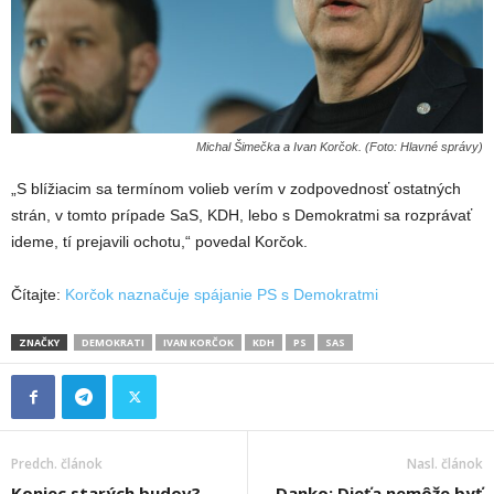
Michal Šimečka a Ivan Korčok. (Foto: Hlavné správy)
„S blížiacim sa termínom volieb verím v zodpovednosť ostatných
strán, v tomto prípade SaS, KDH, lebo s Demokratmi sa rozprávať
ideme, tí prejavili ochotu,“ povedal Korčok.
Čítajte:
Korčok naznačuje spájanie PS s Demokratmi
ZNAČKY
DEMOKRATI
IVAN KORČOK
KDH
PS
SAS
Predch. článok
Nasl. článok
Koniec starých budov?
Danko: Dieťa nemôže byť