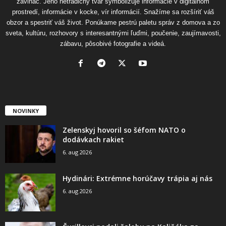
zavináč. Jeho netradičný tvar symbolizuje informácie v digitálnom
prostredí, informácie v kocke, vír informácií. Snažíme sa rozšíriť váš
obzor a spestriť váš život. Ponúkame pestrú paletu správ z domova a zo
sveta, kultúru, rozhovory s interesantnými ľuďmi, poučenie, zaujímavosti,
zábavu, pôsobivé fotografie a videá.
NOVINKY
Zelenskyj hovoril so šéfom NATO o
dodávkach rakiet
6. aug 2026
Hydinári: Extrémne horúčavy trápia aj nás
6. aug 2026