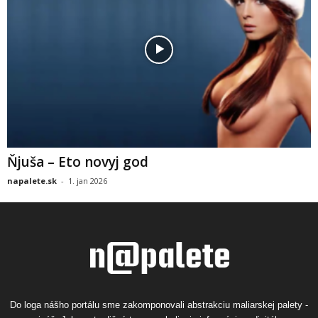
Ňjuša – Eto novyj god
napalete.sk
-
1. jan 2026
Do loga nášho portálu sme zakomponovali abstrakciu maliarskej palety -