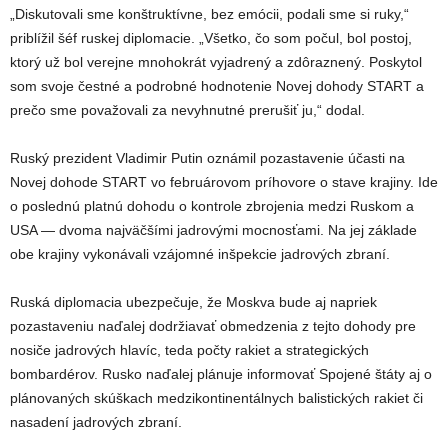
„Diskutovali sme konštruktívne, bez emócii, podali sme si ruky,“
priblížil šéf ruskej diplomacie. „Všetko, čo som počul, bol postoj,
ktorý už bol verejne mnohokrát vyjadrený a zdôraznený. Poskytol
som svoje čestné a podrobné hodnotenie Novej dohody START a
prečo sme považovali za nevyhnutné prerušiť ju,“ dodal.
Ruský prezident Vladimir Putin oznámil pozastavenie účasti na
Novej dohode START vo februárovom príhovore o stave krajiny. Ide
o poslednú platnú dohodu o kontrole zbrojenia medzi Ruskom a
USA — dvoma najväčšími jadrovými mocnosťami. Na jej základe
obe krajiny vykonávali vzájomné inšpekcie jadrových zbraní.
Ruská diplomacia ubezpečuje, že Moskva bude aj napriek
pozastaveniu naďalej dodržiavať obmedzenia z tejto dohody pre
nosiče jadrových hlavíc, teda počty rakiet a strategických
bombardérov. Rusko naďalej plánuje informovať Spojené štáty aj o
plánovaných skúškach medzikontinentálnych balistických rakiet či
nasadení jadrových zbraní.