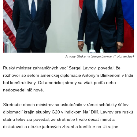
Antony Blinken a Sergej Lavrov. (Foto: archív)
Ruský minister zahraničných vecí Sergej Lavrov
povedal, že
rozhovor so šéfom americkej diplomacie Antonym Blinkenom v Indii
bol konštruktívny. Od americkej strany sa však podľa neho
nedozvedel nič nové.
Stretnutie oboch ministrov sa uskutočnilo v rámci schôdzky šéfov
diplomacií krajín skupiny G20 v indickom Naí Dillí. Lavrov pre ruskú
štátnu televíziu povedal, že stretnutie trvalo desať minút a
diskutovali o otázke jadrových zbraní a konflikte na Ukrajine.