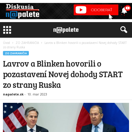
Úvod
ZO ZAHRANIČIA
Lavrov a Blinken hovorili o pozastavení Novej dohody START
zo strany Ruska
ZO ZAHRANIČIA
Lavrov a Blinken hovorili o
pozastavení Novej dohody START
zo strany Ruska
napalete.sk
-
10. mar 2023