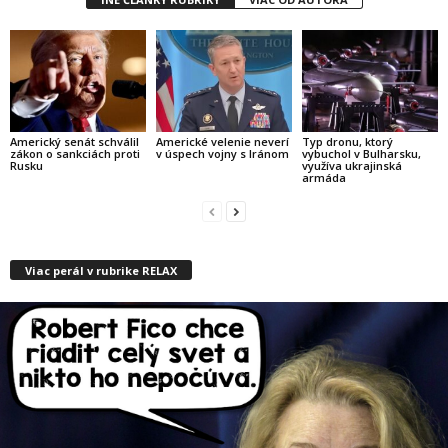
Americký senát schválil
Americké velenie neverí
Typ dronu, ktorý
zákon o sankciách proti
v úspech vojny s Iránom
vybuchol v Bulharsku,
Rusku
využíva ukrajinská
armáda
Viac perál v rubrike RELAX