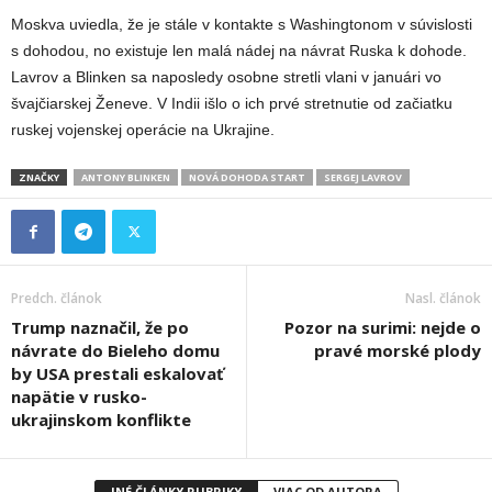
Moskva uviedla, že je stále v kontakte s Washingtonom v súvislosti
s dohodou, no existuje len malá nádej na návrat Ruska k dohode.
Lavrov a Blinken sa naposledy osobne stretli vlani v januári vo
švajčiarskej Ženeve. V Indii išlo o ich prvé stretnutie od začiatku
ruskej vojenskej operácie na Ukrajine.
ZNAČKY
ANTONY BLINKEN
NOVÁ DOHODA START
SERGEJ LAVROV
Predch. článok
Nasl. článok
Trump naznačil, že po
Pozor na surimi: nejde o
návrate do Bieleho domu
pravé morské plody
by USA prestali eskalovať
napätie v rusko-
ukrajinskom konflikte
INÉ ČLÁNKY RUBRIKY
VIAC OD AUTORA