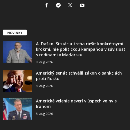
NOVINKY
A. Daško: Situáciu treba riešiť konkrétnymi
krokmi, nie politickou kampaňou v súvislosti
s rodinami v Maďarsku
8. aug 2026
Americký senát schválil zákon o sankciách
proti Rusku
8. aug 2026
Americké velenie neverí v úspech vojny s
Iránom
8. aug 2026