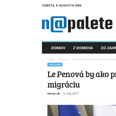
SOBOTA, 8. AUGUSTA 2026
n
a
p
a
l
e
t
DOMOV
Z DOMOVA
ZO ZAHR
e
.
Úvod
Politika
Le Penová by ako prezidentka zastav
s
POLITIKA
k
Le Penová by ako p
migráciu
teraz.sk
-
5. máj 2017