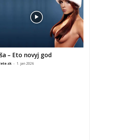
ša – Eto novyj god
ete.sk
-
1. jan 2026