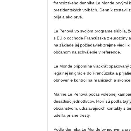
francúzskeho denníka Le Monde prvými kr
prezidentských voľbách. Denník zostavil 
prijala ako prvé.
Le Penová vo svojom programe sľúbila, ž
s EÚ o odchode Francúzska z eurozóny a 
na základe jej požiadaviek zrejme viedli k
občanom na schválenie v referende.
Le Monde pripomína viackrát opakovaný z
legálnej imigrácie do Francúzska a prijat
obnovenie kontrol na hraniciach a skonč
Marine Le Penová počas volebnej kampane 
desaťtisíc jednotlivcov, ktorí sú podľa taj
občianstvom, udržiavajúcich kontakty s te
udelila prísne tresty.
Podľa denníka Le Monde by jedným z prvý