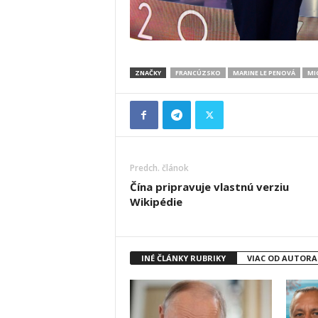
ZNAČKY
FRANCÚZSKO
MARINE LE PENOVÁ
MI
Predch. článok
Čína pripravuje vlastnú verziu
Wikipédie
INÉ ČLÁNKY RUBRIKY
VIAC OD AUTORA