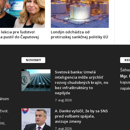
 lekcia pre ľudstvo!
Londýn odchádza od
a pustil do Čaputovej
protiruskej sankčnej politiky EÚ
NOVINKY
RE
Šéfred
Svetová banka: Umelá
Mgr. 
inteligencia môže urýchliť
rozvoj chudobných krajín, no
kapus
bez infraštruktúry to
napal
nepôjde
tálnom
7. aug 2026
A. Danko vylúčil, že by sa SNS
život.
pred voľbami spájala,
o
avizuje zmeny
ďmi,
7. aug 2026