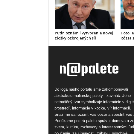
Putin oznámil vytvorenie novej
Toto je
zložky ozbrojených síl
Rózsa s
Do loga nášho portálu sme zakomponovali
abstrakciu maliarskej palety - zavináč. Jeho
netradičný tvar symbolizuje informácie v digi
prostredí, informácie v kocke, vír informácií.
Snažíme sa rozšíriť váš obzor a spestriť váš 
Ponúkame pestrú paletu správ z domova a z
sveta, kultúru, rozhovory s interesantnými ľu
poučenie, zaujímavosti, zábavu, pôsobivé