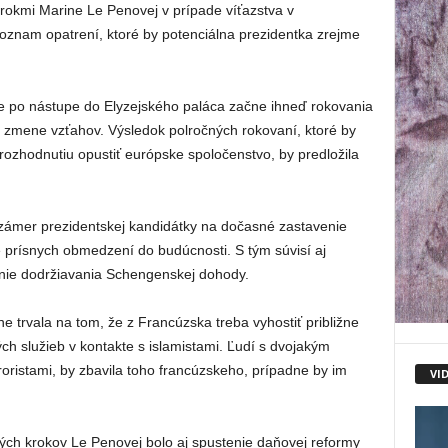
okmi Marine Le Penovej v prípade víťazstva v
zoznam opatrení, ktoré by potenciálna prezidentka zrejme
e po nástupe do Elyzejského paláca začne ihneď rokovania
zmene vzťahov. Výsledok polročných rokovaní, ktoré by
 rozhodnutiu opustiť európske spoločenstvo, by predložila
ámer prezidentskej kandidátky na dočasné zastavenie
ie prísnych obmedzení do budúcnosti. S tým súvisí aj
enie dodržiavania Schengenskej dohody.
trvala na tom, že z Francúzska treba vyhostiť približne
ných služieb v kontakte s islamistami. Ľudí s dvojakým
roristami, by zbavila toho francúzskeho, prípadne by im
VI
ch krokov Le Penovej bolo aj spustenie daňovej reformy