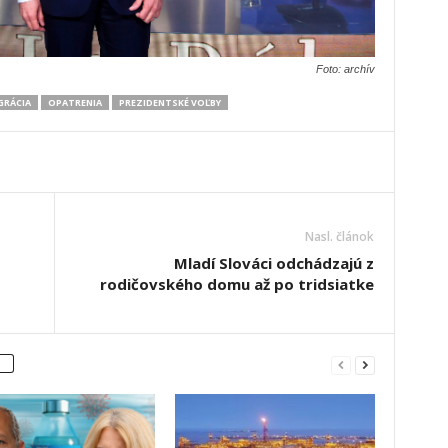
Foto: archív
GRÁCIA
OPATRENIA
PREZIDENTSKÉ VOĽBY
Nasl. článok
Mladí Slováci odchádzajú z
rodičovského domu až po tridsiatke