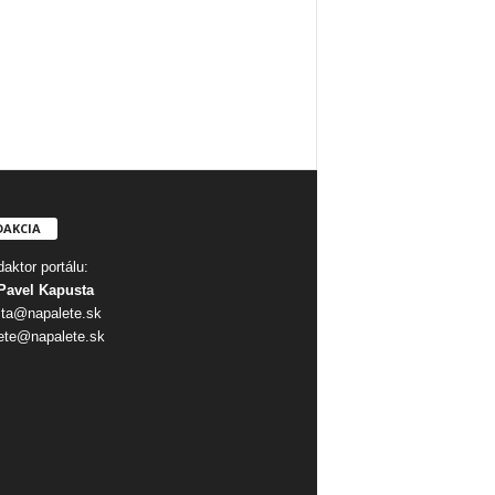
DAKCIA
aktor portálu:
Pavel Kapusta
ta@napalete.sk
ete@napalete.sk