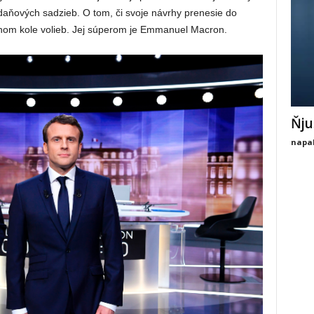
daňových sadzieb. O tom, či svoje návrhy prenesie do
uhom kole volieb. Jej súperom je Emmanuel Macron.
Ňju
napal