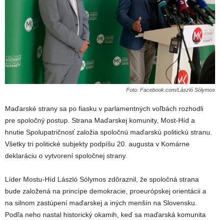
Foto: Facebook.com/László Sólymos
Maďarské strany sa po fiasku v parlamentných voľbách rozhodli
pre spoločný postup. Strana Maďarskej komunity, Most-Híd a
hnutie Spolupatričnosť založia spoločnú maďarskú politickú stranu.
Všetky tri politické subjekty podpíšu 20. augusta v Komárne
deklaráciu o vytvorení spoločnej strany.
Líder Mostu-Híd László Sólymos zdôraznil, že spoločná strana
bude založená na princípe demokracie, proeurópskej orientácii a
na silnom zastúpení maďarskej a iných menšín na Slovensku.
Podľa neho nastal historický okamih, keď sa maďarská komunita