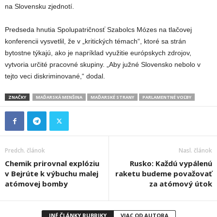
na Slovensku zjednotí.
Predseda hnutia Spolupatričnosť Szabolcs Mózes na tlačovej
konferencii vysvetlil, že v „kritických témach“, ktoré sa strán
bytostne týkajú, ako je napríklad využitie európskych zdrojov,
vytvoria určité pracovné skupiny. „Aby južné Slovensko nebolo v
tejto veci diskriminované,“ dodal.
ZNAČKY
MAĎARSKÁ MENŠINA
MAĎARSKÉ STRANY
PARLAMENTNÉ VOĽBY
Predch. článok
Nasl. článok
Chemik prirovnal explóziu
Rusko: Každú vypálenú
v Bejrúte k výbuchu malej
raketu budeme považovať
atómovej bomby
za atómový útok
INÉ ČLÁNKY RUBRIKY
VIAC OD AUTORA