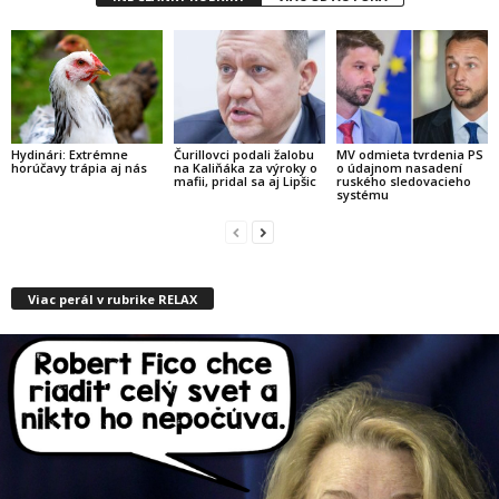
Hydinári: Extrémne
Čurillovci podali žalobu
MV odmieta tvrdenia PS
horúčavy trápia aj nás
na Kaliňáka za výroky o
o údajnom nasadení
mafii, pridal sa aj Lipšic
ruského sledovacieho
systému
Viac perál v rubrike RELAX