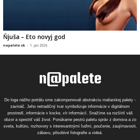
Ňjuša – Eto novyj god
napalete.sk
-
1. jan 2026
Do loga nášho portálu sme zakomponovali abstrakciu maliarskej palety -
zavináč. Jeho netradičný tvar symbolizuje informácie v digitálnom
prostredí, informácie v kocke, vír informácií. Snažíme sa rozšíriť váš
obzor a spestriť váš život. Ponúkame pestrú paletu správ z domova a zo
sveta, kultúru, rozhovory s interesantnými ľuďmi, poučenie, zaujímavosti,
zábavu, pôsobivé fotografie a videá.