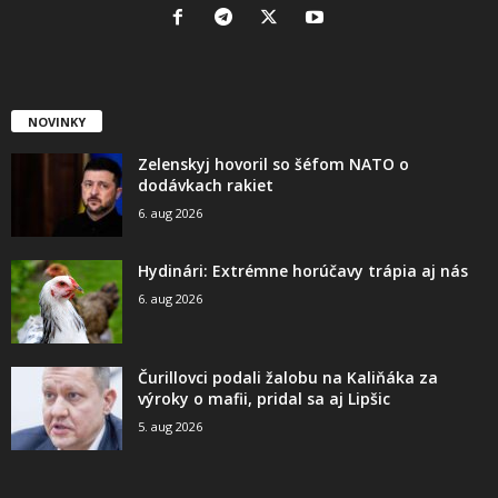
NOVINKY
Zelenskyj hovoril so šéfom NATO o
dodávkach rakiet
6. aug 2026
Hydinári: Extrémne horúčavy trápia aj nás
6. aug 2026
Čurillovci podali žalobu na Kaliňáka za
výroky o mafii, pridal sa aj Lipšic
5. aug 2026