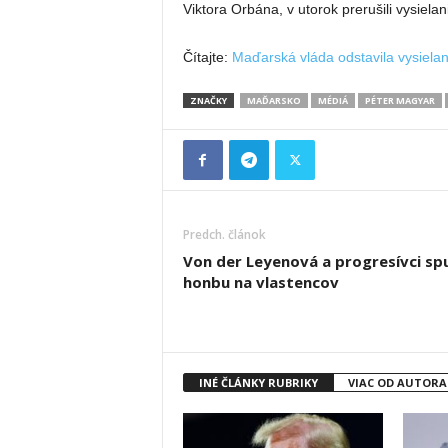
Viktora Orbána, v utorok prerušili vysielan
Čítajte:
Maďarská vláda odstavila vysiela
ZNAČKY
MAĎARSKO
MÉDIÁ
PÉTER MAGYAR
Predch. článok
Von der Leyenová a progresívci spu
honbu na vlastencov
INÉ ČLÁNKY RUBRIKY
VIAC OD AUTORA