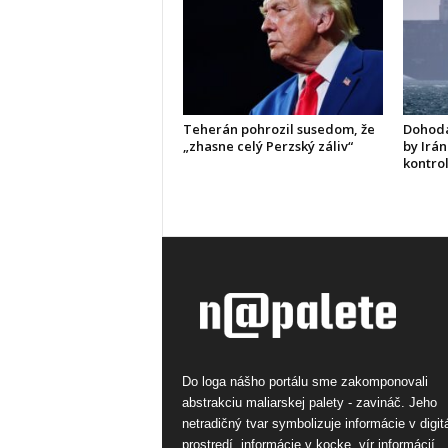
Teherán pohrozil susedom, že
Dohoda
„zhasne celý Perzský záliv“
by Irán
kontro
Do loga nášho portálu sme zakomponovali
abstrakciu maliarskej palety - zavináč. Jeho
netradičný tvar symbolizuje informácie v digi
prostredí, informácie v kocke, vír informácií.