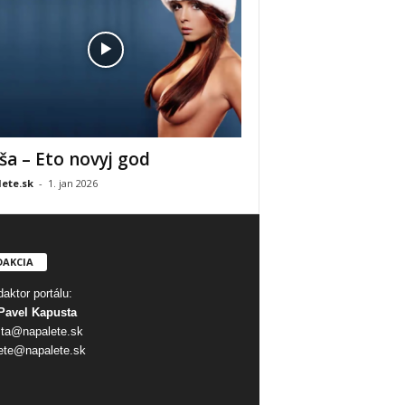
ša – Eto novyj god
ete.sk
-
1. jan 2026
DAKCIA
aktor portálu:
Pavel Kapusta
ta@napalete.sk
ete@napalete.sk