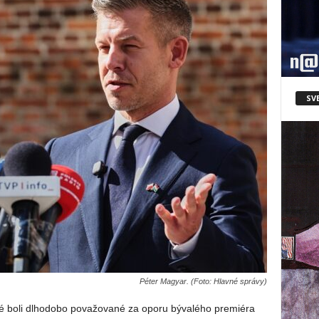
SV
Péter Magyar. (Foto: Hlavné správy)
é boli dlhodobo považované za oporu bývalého premiéra