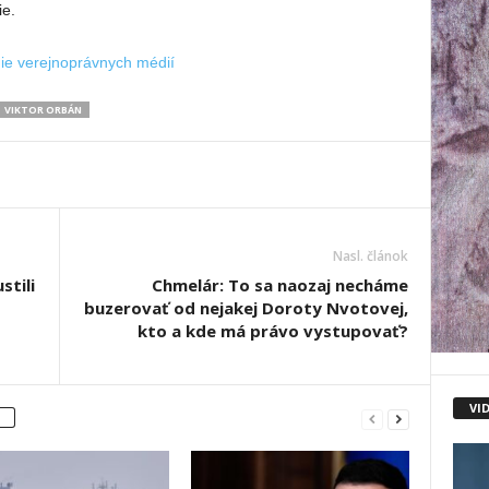
ie.
nie verejnoprávnych médií
VIKTOR ORBÁN
Nasl. článok
stili
Chmelár: To sa naozaj necháme
buzerovať od nejakej Doroty Nvotovej,
kto a kde má právo vystupovať?
VI