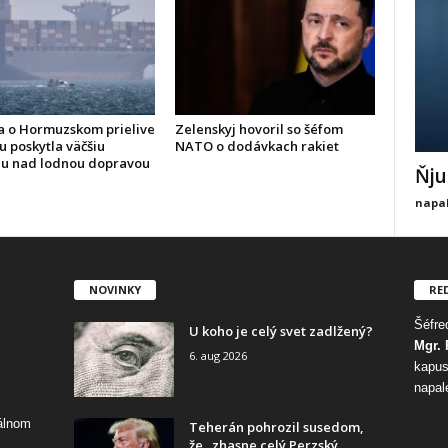
 o Hormuzskom prielive
Zelenskyj hovoril so šéfom
u poskytla väčšiu
NATO o dodávkach rakiet
lu nad lodnou dopravou
Ňju
napal
NOVINKY
RE
Šéfred
U koho je celý svet zadlžený?
Mgr. 
6. aug 2026
kapus
napal
tálnom
Teherán pohrozil susedom,
že „zhasne celý Perzský