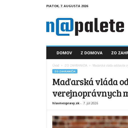
PIATOK, 7. AUGUSTA 2026
n
a
p
a
l
e
t
DOMOV
Z DOMOVA
ZO ZAHR
e
.
Úvod
ZO ZAHRANIČIA
Maďarská vláda odstavila v
s
ZO ZAHRANIČIA
k
Maďarská vláda ods
verejnoprávnych m
hlavnespravy.sk
-
7. júl 2026