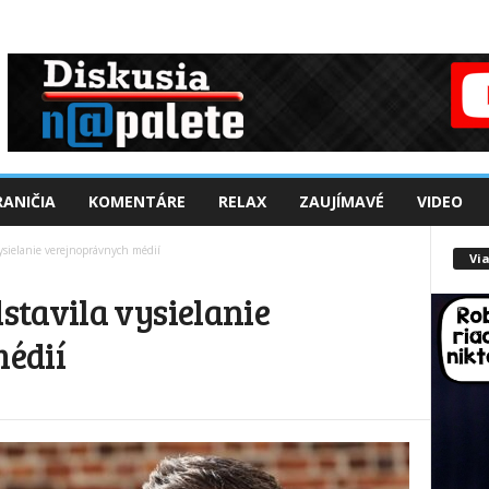
ANIČIA
KOMENTÁRE
RELAX
ZAUJÍMAVÉ
VIDEO
ysielanie verejnoprávnych médií
Via
tavila vysielanie
édií