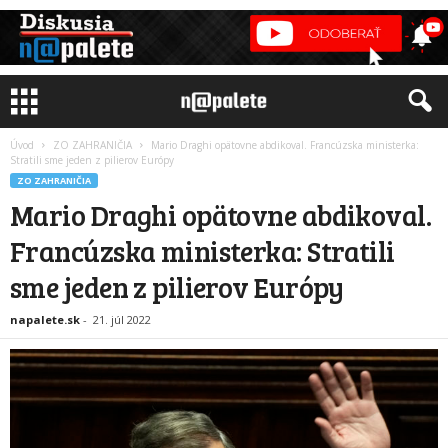
Úvod
ZO ZAHRANIČIA
Mario Draghi opätovne abdikoval. Francúzska ministerka:
Stratili sme jeden z pilierov Európy
ZO ZAHRANIČIA
Mario Draghi opätovne abdikoval.
Francúzska ministerka: Stratili
sme jeden z pilierov Európy
napalete.sk
-
21. júl 2022