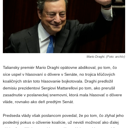
Mario Draghi. (Foto: archív)
Taliansky premiér Mario Draghi opätovne abdikoval, po tom, čo
síce uspel v hlasovaní o dôvere v Senáte, no trojica kľúčových
koaličných strán toto hlasovanie bojkotovala. Draghi predložil
demisiu prezidentovi Sergiovi Mattarellovi po tom, ako prerušil
zasadnutie v poslaneckej snemovni, ktorá mala hlasovať o dôvere
vláde, rovnako ako deň predtým Senát.
Predseda vlády však poslancom povedal, že po tom, čo zlyhal jeho
posledný pokus o oživenie koalície, už nevidí možnosť ako ďalej