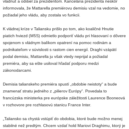
vládnuť a odišiel za prezidentom. Kancelária prezidenta neskôr
informovala, že Mattarella premiérovu demisiu vzal na vedomie, no
požiadal jeho vládu, aby zostala vo funkcii.
K vládnej kríze v Taliansku prišlo po tom, ako koaličné Hnutie
piatich hviezd (M5S) odmietlo podporiť vládu pri hlasovaní o dôvere
spojenom s vládnym balíkom opatrení na pomoc rodinám a
podnikateľom v súvislosti s rastom cien energií. Draghi vzápätí
podal demisiu, Mattarella ju však vtedy neprijal a požiadal
premiéra, aby sa ešte usiloval hľadať podporu medzi
zákonodarcami.
Demisia talianskeho premiéra spustí „obdobie neistoty“ a bude
znamenať stratu jedného z „pilierov Európy“. Povedala to
francúzska ministerka pre európske záležitosti Laurence Booneová
v rozhovore pre rozhlasovú stanicu France Inter.
„Taliansko sa chystá vstúpiť do obdobia, ktoré bude možno menej
stabilné než predtým. Chcem vzdať hold Mariovi Draghimu, ktorý je