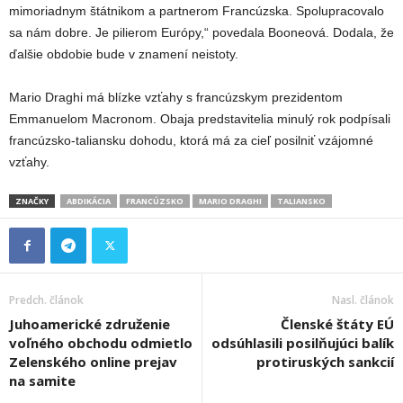
mimoriadnym štátnikom a partnerom Francúzska. Spolupracovalo
sa nám dobre. Je pilierom Európy,“ povedala Booneová. Dodala, že
ďalšie obdobie bude v znamení neistoty.
Mario Draghi má blízke vzťahy s francúzskym prezidentom
Emmanuelom Macronom. Obaja predstavitelia minulý rok podpísali
francúzsko-taliansku dohodu, ktorá má za cieľ posilniť vzájomné
vzťahy.
ZNAČKY
ABDIKÁCIA
FRANCÚZSKO
MARIO DRAGHI
TALIANSKO
Predch. článok
Nasl. článok
Juhoamerické združenie
Členské štáty EÚ
voľného obchodu odmietlo
odsúhlasili posilňujúci balík
Zelenského online prejav
protiruských sankcií
na samite