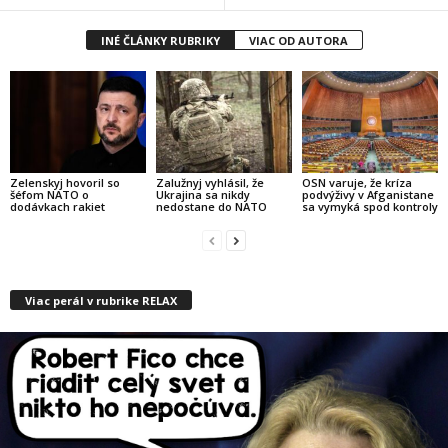
INÉ ČLÁNKY RUBRIKY
VIAC OD AUTORA
Zelenskyj hovoril so
Zalužnyj vyhlásil, že
OSN varuje, že kríza
šéfom NATO o
Ukrajina sa nikdy
podvýživy v Afganistane
dodávkach rakiet
nedostane do NATO
sa vymyká spod kontroly
Viac perál v rubrike RELAX