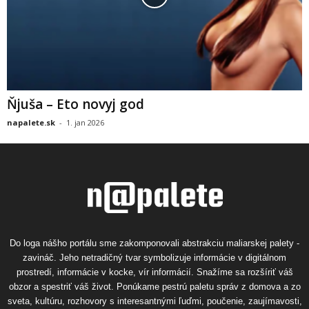
Ňjuša – Eto novyj god
napalete.sk
-
1. jan 2026
Do loga nášho portálu sme zakomponovali abstrakciu maliarskej palety -
zavináč. Jeho netradičný tvar symbolizuje informácie v digitálnom
prostredí, informácie v kocke, vír informácií. Snažíme sa rozšíriť váš
obzor a spestriť váš život. Ponúkame pestrú paletu správ z domova a zo
sveta, kultúru, rozhovory s interesantnými ľuďmi, poučenie, zaujímavosti,