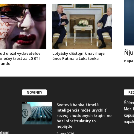
Ňju
úd uložil vydavateľovi
Lotyšský dôstojník navrhuje
nečný trest za LGBTI
únos Putina a Lukašenka
napal
gandu
NOVINKY
RE
Šéfred
Svetová banka: Umelá
Mgr. 
inteligencia môže urýchliť
rozvoj chudobných krajín, no
kapus
bez infraštruktúry to
napal
nepôjde
tálnom
7. aug 2026