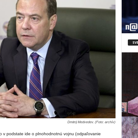
SV
Dmitrij Medvedev. (Foto: archív)
no v podstate ide o plnohodnotnú vojnu (odpaľovanie