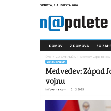
SOBOTA, 8. AUGUSTA 2026
n
a
p
a
l
e
t
DOMOV
Z DOMOVA
ZO ZAHR
e
.
Úvod
ZO ZAHRANIČIA
Medvedev: Západ fakticky 
s
ZO ZAHRANIČIA
k
Medvedev: Západ fa
vojnu
infovojna.com
-
17. júl 2025