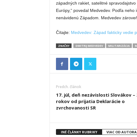
západných rakiet, satelitné spravodajstvo a
Európy,“ povedal Medvedev. Podľa neho id
nenávidenú Západom. Medvedev zároveň ob
Čítajte:
Medvedev: Západ fakticky vedie p
ZNAČKY
DMITRIJ MEDVEDEV
MILITARIZÁCIA
M
Predch. článok
17. júl, deň nezávislosti Slovákov –
rokov od prijatia Deklarácie o
zvrchovanosti SR
INÉ ČLÁNKY RUBRIKY
VIAC OD AUTORA