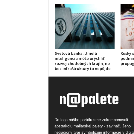
Svetová banka: Umelá
Ruský s
inteligencia môže urýchliť
podmie
rozvoj chudobných krajín, no
propa
bez infraštruktúry to nepôjde
Do loga nášho portálu sme zakomponovali
abstrakciu maliarskej palety - zavináč. Jeho
netradičný tvar symbolizuje informácie v digi