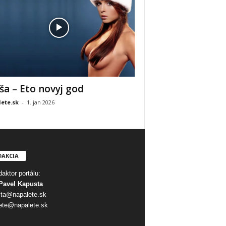
ša – Eto novyj god
ete.sk
-
1. jan 2026
DAKCIA
aktor portálu:
Pavel Kapusta
ta@napalete.sk
ete@napalete.sk