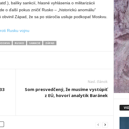
tď.), balíky sankcií, hlasné vyhlásenia o militarizácii
e o ďalší pokus zničiť Rusko – „historickú anomáliu“
vinil Západ, že sa po stáročia usiluje podkopať Moskvu.
roti Rusku vojnu
OSKVA
RUSKO
SANKCIE
ZÁPAD
Nasl. článok
 33
Som presvedčený, že musíme vystúpiť
z EÚ, hovorí analytik Baránek
VI