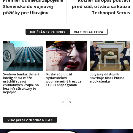
Premiér odmieta zapojenie
Kočner sa opäť postaví
Slovenska do vojnovej
pred súd, otvára sa kauza
pôžičky pre Ukrajinu
Technopol Servis
INÉ ČLÁNKY RUBRIKY
VIAC OD AUTORA
Svetová banka: Umelá
Ruský súd uložil
Lotyšský dôstojník
inteligencia môže
vydavateľovi
navrhuje únos Putina
urýchliť rozvoj
podmienečný trest za
a Lukašenka
chudobných krajín, no
LGBTI propagandu
bez infraštruktúry to
nepôjde
Viac perál v rubrike RELAX