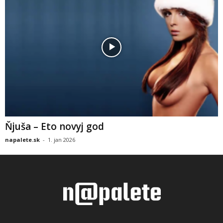
Ňjuša – Eto novyj god
napalete.sk
-
1. jan 2026