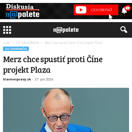
Úvod
ZO ZAHRANIČIA
Merz chce spustiť proti Číne projekt Plaza
ZO ZAHRANIČIA
Merz chce spustiť proti Číne
projekt Plaza
hlavnespravy.sk
-
27. jún 2026