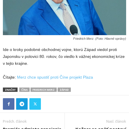
Friedrich Merz. (Foto: Hlavné správy)
Ide o kroky podobné obchodnej vojne, ktorú Západ viedol proti
Japonsku v polovici 80. rokov, čo viedlo k vážnej ekonomickej kríze
v tejto krajine.
Čítajte:
Merz chce spustiť proti Číne projekt Plaza
ZNAČKY
ČÍNA
FRIEDRICH MERZ
ZÁPAD
Predch. článok
Nasl. článok