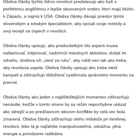
Obidva články týchto lídrov revolúcií predstavujú ako ľudí s
perfektnou angličtinou z lepšie situovaných vrstiev, ktorí majú blízko
k Západu, a najmä k USA. Obidva články dávajú priestor týmto
slovenským a srbským špecialistom, aby opísali svoje metódy a
svoj recept na úspech v revolúcii.
Obidva články opisujú, ako predovšetkým títo experti musia
naštartovať, inšpirovať, nadchnúť miestnych aktivistov, dodať im
odvahu, doslova ich „viesť za ruku“, aby robili veci tak ako treba,
aby revolúcia uspela. Obidva články opisujú ako treba viesť
kampaň a zdôrazňujú dôležitosť vystihnutia správneho momentu na
prevrat.
Obidva články ako jeden z najdôležitejších momentov zdôrazňujú
nenásilie, keďže v tomto smere by sa režim nepochybne ukázal
ako silnejší a po predčasnom silovom konflikte by celá vec bola
zmarená. Obidva články zdôrazňujú úlohu mládeže pri farebnej
revolúcii, lebo tá je najľahšie manipulovateľná, odvážna, plná
energie a prirodzene radikálna.