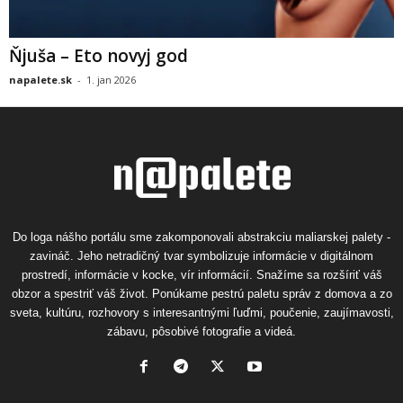
Ňjuša – Eto novyj god
napalete.sk
-
1. jan 2026
Do loga nášho portálu sme zakomponovali abstrakciu maliarskej palety -
zavináč. Jeho netradičný tvar symbolizuje informácie v digitálnom
prostredí, informácie v kocke, vír informácií. Snažíme sa rozšíriť váš
obzor a spestriť váš život. Ponúkame pestrú paletu správ z domova a zo
sveta, kultúru, rozhovory s interesantnými ľuďmi, poučenie, zaujímavosti,
zábavu, pôsobivé fotografie a videá.