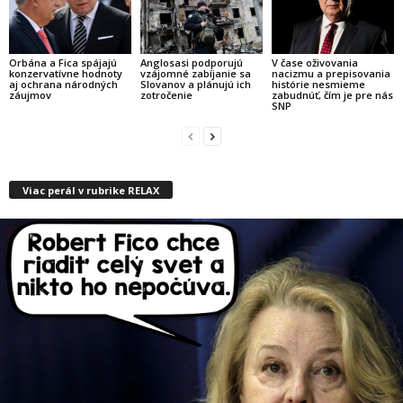
Orbána a Fica spájajú
Anglosasi podporujú
V čase oživovania
konzervatívne hodnoty
vzájomné zabíjanie sa
nacizmu a prepisovania
aj ochrana národných
Slovanov a plánujú ich
histórie nesmieme
záujmov
zotročenie
zabudnúť, čím je pre nás
SNP
Viac perál v rubrike RELAX