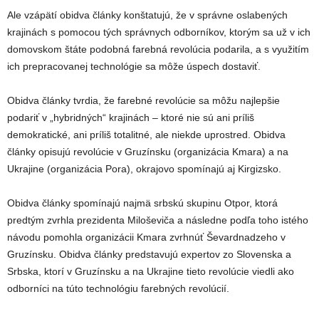
Ale vzápätí obidva články konštatujú, že v správne oslabených
krajinách s pomocou tých správnych odborníkov, ktorým sa už v ich
domovskom štáte podobná farebná revolúcia podarila, a s využitím
ich prepracovanej technológie sa môže úspech dostaviť.
Obidva články tvrdia, že farebné revolúcie sa môžu najlepšie
podariť v „hybridných“ krajinách – ktoré nie sú ani príliš
demokratické, ani príliš totalitné, ale niekde uprostred. Obidva
články opisujú revolúcie v Gruzínsku (organizácia Kmara) a na
Ukrajine (organizácia Pora), okrajovo spomínajú aj Kirgizsko.
Obidva články spomínajú najmä srbskú skupinu Otpor, ktorá
predtým zvrhla prezidenta Miloševiča a následne podľa toho istého
návodu pomohla organizácii Kmara zvrhnúť Ševardnadzeho v
Gruzínsku. Obidva články predstavujú expertov zo Slovenska a
Srbska, ktorí v Gruzínsku a na Ukrajine tieto revolúcie viedli ako
odborníci na túto technológiu farebných revolúcií.