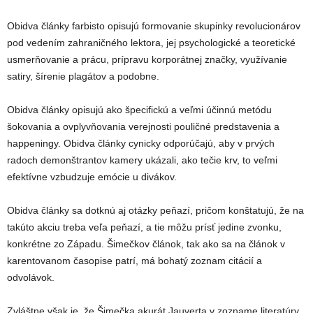
Obidva články farbisto opisujú formovanie skupinky revolucionárov
pod vedením zahraničného lektora, jej psychologické a teoretické
usmerňovanie a prácu, prípravu korporátnej značky, využívanie
satiry, šírenie plagátov a podobne.
Obidva články opisujú ako špecifickú a veľmi účinnú metódu
šokovania a ovplyvňovania verejnosti pouličné predstavenia a
happeningy. Obidva články cynicky odporúčajú, aby v prvých
radoch demonštrantov kamery ukázali, ako tečie krv, to veľmi
efektívne vzbudzuje emócie u divákov.
Obidva články sa dotknú aj otázky peňazí, pričom konštatujú, že na
takúto akciu treba veľa peňazí, a tie môžu prísť jedine zvonku,
konkrétne zo Západu. Šimečkov článok, tak ako sa na článok v
karentovanom časopise patrí, má bohatý zoznam citácií a
odvolávok.
Zvláštne však je, že Šimečka akurát Jauverta v zozname literatúry