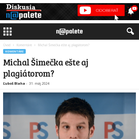
Úvod
Komentáre
Michal Šimečka ešte aj plagiátorom?
KOMENTÁRE
Michal Šimečka ešte aj
plagiátorom?
Ľuboš Blaha
-
31. máj 2024