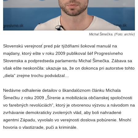
Michal Šimečka. (Foto: archív)
Slovenskú verejnosť pred pár týždňami šokoval manuál na
majdany, ktorý ešte v roku 2009 publikoval šéf Progresívneho
Slovenska a podpredseda parlamentu Michal Šimečka. Zábava sa
však ešte neskončila: ukazuje sa, že on dokonca pri autorstve tohto
„diela“ zrejme trochu podvádzal…
Nedávne odhalenie detailov o škandalóznom článku Michala
Šimečku z roku 2009 „Šírenie a mobilizácia občianskej spoločnosti
vo farebných revolúciách“, ktorý je otvorenou výzvou a návodom na
zvrhávanie demokraticky zvolených vlád, aby boli nahradené
agentmi Západu, vyvolalo vo verejnosti doslova pobúrenie. Mnohí
hovoria o vlastizrade, puči a kriminále.