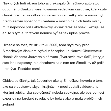
Niektorých ľudí okrem toho aj prekvapilo Šimečkovo autorstvo
odborného článku v karentovanom vedeckom časopise, kde každý
článok prechádza odbornou recenziou a všetky zdroje musia byť
predpísaným spôsobom uvedené – možno na nich tento mladý
muž nepôsobí príliš akademicky. Avšak teraz sa však ukazuje, že
ani to s tým autorstvom nemusí byť až tak úplne pravda.
Ukázalo sa totiž, že už v roku 2005, teda štyri roky pred
Šimečkovým článkom, vyšiel v časopise Le Nouvel Observateur
článok Vincenta Jauverta s názvom „Tvorcovia revolúcií“, ktorý je
síce inak napísaný, ale obsahovo sa s ním ten Šimečkov až príliš
prekrýva. Posúďte sami:
Obidva tie články, tak Jauvertov ako aj Šimečkov, hovoria o tom,
ako sa v postsovietskych krajinách k moci dostali vládcovia, s
ktorými „občianska spoločnosť“ nebola spokojná, ale bez pomoci
expertov na farebné revolúcie by bola slabá a mala problém ich
zvrhnúť.