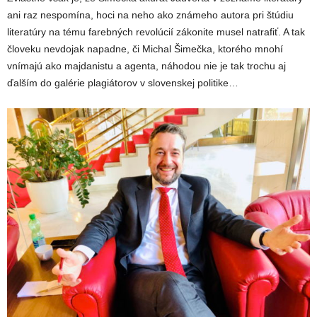
ani raz nespomína, hoci na neho ako známeho autora pri štúdiu
literatúry na tému farebných revolúcií zákonite musel natrafiť. A tak
človeku nevdojak napadne, či Michal Šimečka, ktorého mnohí
vnímajú ako majdanistu a agenta, náhodou nie je tak trochu aj
ďalším do galérie plagiátorov v slovenskej politike…