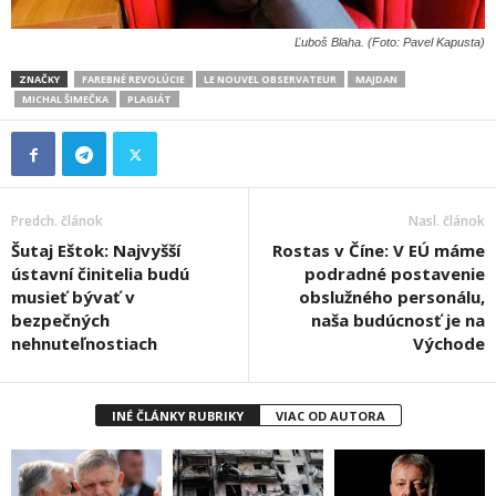
Ľuboš Blaha. (Foto: Pavel Kapusta)
ZNAČKY
FAREBNÉ REVOLÚCIE
LE NOUVEL OBSERVATEUR
MAJDAN
MICHAL ŠIMEČKA
PLAGIÁT
Predch. článok
Nasl. článok
Šutaj Eštok: Najvyšší
Rostas v Číne: V EÚ máme
ústavní činitelia budú
podradné postavenie
musieť bývať v
obslužného personálu,
bezpečných
naša budúcnosť je na
nehnuteľnostiach
Východe
INÉ ČLÁNKY RUBRIKY
VIAC OD AUTORA