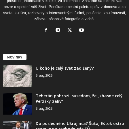
prostredí, informácie v kocke, vír informácií. Snažíme sa rozšíriť váš
obzor a spestriť váš život. Ponúkame pestrú paletu správ z domova a zo
sveta, kultúru, rozhovory s interesantnými ľuďmi, poučenie, zaujímavosti,
zábavu, pôsobivé fotografie a videá.
NOVINKY
U koho je celý svet zadlžený?
6. aug 2026
Teherán pohrozil susedom, že „zhasne celý
Perzský záliv“
6. aug 2026
Do posledného Ukrajinca? Šutaj Eštok ostro
reaguje na rozhodnutie EÚ