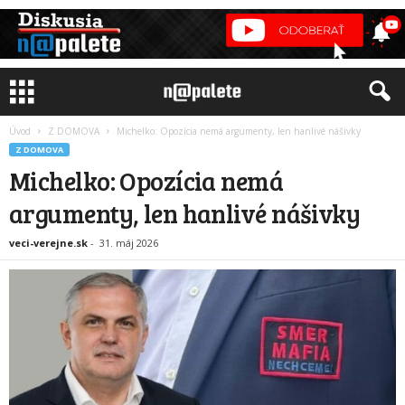
Úvod
Z DOMOVA
Michelko: Opozícia nemá argumenty, len hanlivé nášivky
Z DOMOVA
Michelko: Opozícia nemá
argumenty, len hanlivé nášivky
veci-verejne.sk
-
31. máj 2026