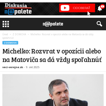
Úvod
Z DOMOVA
Michelko: Rozvrat v opozícii alebo na Matoviča sa dá vždy
spoľahnúť
Z DOMOVA
Michelko: Rozvrat v opozícii alebo
na Matoviča sa dá vždy spoľahnúť
veci-verejne.sk
-
9. okt 2025