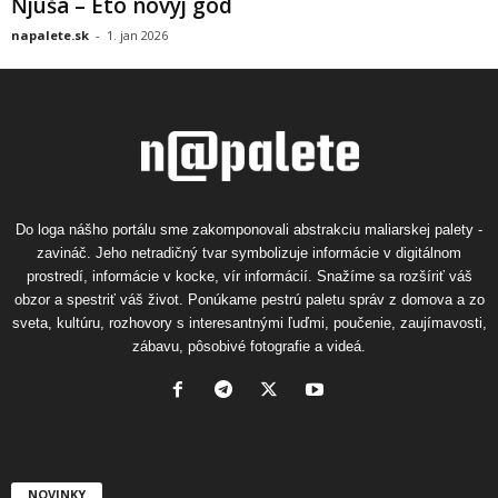
Ňjuša – Eto novyj god
napalete.sk
-
1. jan 2026
Do loga nášho portálu sme zakomponovali abstrakciu maliarskej palety -
zavináč. Jeho netradičný tvar symbolizuje informácie v digitálnom
prostredí, informácie v kocke, vír informácií. Snažíme sa rozšíriť váš
obzor a spestriť váš život. Ponúkame pestrú paletu správ z domova a zo
sveta, kultúru, rozhovory s interesantnými ľuďmi, poučenie, zaujímavosti,
zábavu, pôsobivé fotografie a videá.
NOVINKY