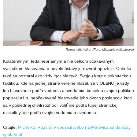
Roman Michelko. (Foto: Michaela Kolimárová)
Kolaterálnym, teda nepriamym a nie celkom očakávaným
výsledkom hlasovania o novele ústavy je rozvrat opozície. O niečo
také sa postaral ako vždy Igor Matovič. Svojou krajne pokryteckou
taktikou, kde na jednej strane verejne hlásal, že v OĽaNO je vždy
len hlasovanie podľa vedomia a svedomia, čo celou svojou politikou
popieral až p, neočakávané hlasovanie jeho dvoch poslancov, ktorí
sa v poslednej chvíli rozhodli voliť nie podľa tupej straníckej
disciplíny, ale podľa svojho vedomia a svedomia.
Čítajte:
Michelko: Rozvrat v opozícii alebo na Matoviča sa dá vždy
spoľahnúť