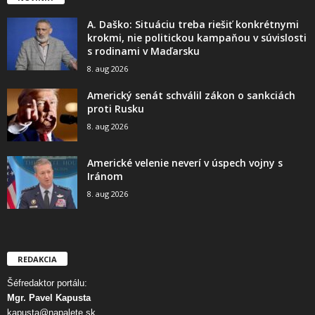
A. Daško: Situáciu treba riešiť konkrétnymi
krokmi, nie politickou kampaňou v súvislosti
s rodinami v Maďarsku
8. aug 2026
Americký senát schválil zákon o sankciách
proti Rusku
8. aug 2026
Americké velenie neverí v úspech vojny s
Iránom
8. aug 2026
REDAKCIA
Šéfredaktor portálu:
Mgr. Pavel Kapusta
kapusta@napalete.sk