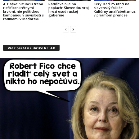
A. Daško: Situáciu treba
Radičová bije na
Kéry: Keď PS útočí na
riešiť konkrétnymi
poplach: Slovensku vraj
slovenský folklór:
krokmi, nie politickou
hrozí osud ruskej
Kultúrny analfabetizmus
kampaňou v súvislosti s
gubernie
v priamom prenose
rodinami v Maďarsku
Viac perál v rubrike RELAX