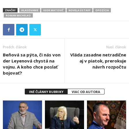
ZNAČKY
HLASOVANIE
IGOR MATOVIČ
NOVELA ÚSTAVY
OPOZÍCIA
ROMAN MICHELKO
Predch. článok
Nasl. článok
Beňová sa pýta, či nás von
Vláda zasadne netradične
der Leyenová chystá na
aj v piatok, prerokuje
vojnu. A koho chce poslať
návrh rozpočtu
bojovať?
INÉ ČLÁNKY RUBRIKY
VIAC OD AUTORA