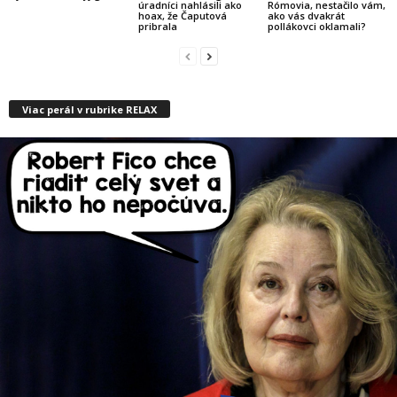
úradníci nahlásili ako
Rómovia, nestačilo vám,
hoax, že Čaputová
ako vás dvakrát
pribrala
pollákovci oklamali?
Viac perál v rubrike RELAX