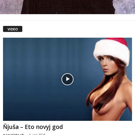
VIDEO
Ňjuša – Eto novyj god
napalete.sk
-
1. jan 2026