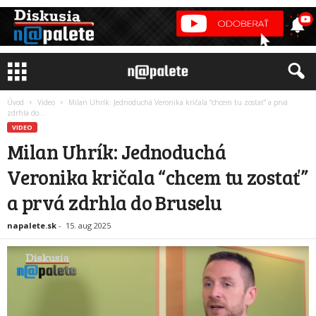
Úvod
Video
Milan Uhrík: Jednoduchá Veronika kričala “chcem tu zostať” a prvá
zdrhla do...
VIDEO
Milan Uhrík: Jednoduchá
Veronika kričala “chcem tu zostať”
a prvá zdrhla do Bruselu
napalete.sk
-
15. aug 2025