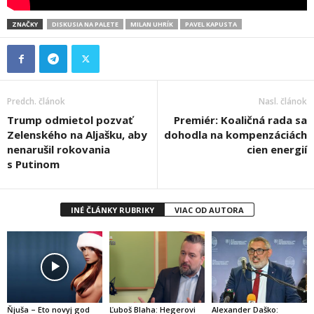
ZNAČKY
DISKUSIA NA PALETE
MILAN UHRÍK
PAVEL KAPUSTA
Predch. článok
Nasl. článok
Trump odmietol pozvať
Premiér: Koaličná rada sa
Zelenského na Aljašku, aby
dohodla na kompenzáciách
nenarušil rokovania
cien energií
s Putinom
INÉ ČLÁNKY RUBRIKY
VIAC OD AUTORA
Ňjuša – Eto novyj god
Ľuboš Blaha: Hegerovi
Alexander Daško: