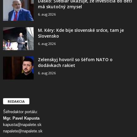
Daško: Švedlár ukazuje, že investícia do detí
má skutočný zmysel
6. aug 2026
M. Kéry: Kde bije slovenské srdce, tam je
Slovensko
6. aug 2026
Zelenskyj hovoril so šéfom NATO o
dodávkach rakiet
6. aug 2026
REDAKCIA
Šéfredaktor portálu:
Mgr. Pavel Kapusta
kapusta@napalete.sk
napalete@napalete.sk