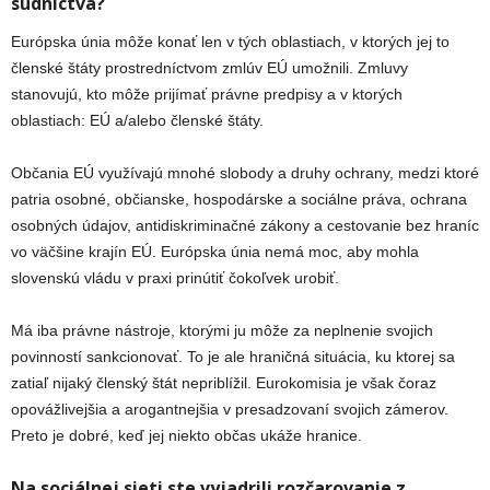
súdnictva?
Európska únia môže konať len v tých oblastiach, v ktorých jej to
členské štáty prostredníctvom zmlúv EÚ umožnili. Zmluvy
stanovujú, kto môže prijímať právne predpisy a v ktorých
oblastiach: EÚ a/alebo členské štáty.
Občania EÚ využívajú mnohé slobody a druhy ochrany, medzi ktoré
patria osobné, občianske, hospodárske a sociálne práva, ochrana
osobných údajov, antidiskriminačné zákony a cestovanie bez hraníc
vo väčšine krajín EÚ. Európska únia nemá moc, aby mohla
slovenskú vládu v praxi prinútiť čokoľvek urobiť.
Má iba právne nástroje, ktorými ju môže za neplnenie svojich
povinností sankcionovať. To je ale hraničná situácia, ku ktorej sa
zatiaľ nijaký členský štát nepriblížil. Eurokomisia je však čoraz
opovážlivejšia a arogantnejšia v presadzovaní svojich zámerov.
Preto je dobré, keď jej niekto občas ukáže hranice.
Na sociálnej sieti ste vyjadrili rozčarovanie z