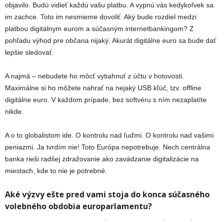
objavilo. Budú vidieť každú vašu platbu. A vypnú vás kedykoľvek sa
im zachce. Toto im nesmieme dovoliť. Aký bude rozdiel medzi
platbou digitálnym eurom a súčasným internetbankingom? Z
pohľadu výhod pre občana nijaký. Akurát digitálne euro sa bude dať
lepšie sledovať.
A najmä – nebudete ho môcť vytiahnuť z účtu v hotovosti.
Maximálne si ho môžete nahrať na nejaký USB kľúč, tzv. offline
digitálne euro. V každom prípade, bez softvéru s ním nezaplatíte
nikde.
A o to globalistom ide. O kontrolu nad ľuďmi. O kontrolu nad vašimi
peniazmi. Ja tvrdím nie! Toto Európa nepotrebuje. Nech centrálna
banka rieši radšej zdražovanie ako zavádzanie digitalizácie na
miestach, kde to nie je potrebné.
Aké výzvy ešte pred vami stoja do konca súčasného
volebného obdobia europarlamentu?