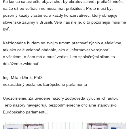
Ku koncu sa asi ešte objaví chuť byrokratov stihnúť pretlačiť niečo,
na čo už po voľbách nemusia mať príležitosť. Preto musí byť
pozorný každý vlastenec a každý konzervatívec, ktorý obhajuje
slovenské záujmy v Bruseli. Veľa nás nie je, o to pozornejší musíme
byť.
Každopádne budem so svojim tímom pracovať rýchlo a efektívne,
tak ako celé volebné obdobie, ako aj informovať verejnosť
o všetkom, o čom má a musí vedieť. Len spoločnými silami to
dokážeme zvládnuť.
Ing. Milan Uhrík, PhD.
nezaradený poslanec Európskeho parlamentu
Upozornenie: Za uvedené názory zodpovedá výlučne ich autor.
Tieto názory nevyjadrujú bezpodmienečne oficiálne stanovisko
Európskeho parlamentu.