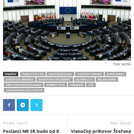
Foto: archív
ZNAČKY
ČLENSTVO V EÚ
DIGITÁLNE EURO
DODÁVKY ZBRANÍ
EUROFONDY
EURÓPSKA ARMÁDA
EURÓPSKY PARLAMENT
GLOBALISTI
MILAN UHRÍK
PRÍSTUPOVÉ ROKOVANIA
ROBERT FICO
UKRAJINA
ÚŠP
ZAHRANIČNÁ POLITIKA SR
Predch. článok
Nasl. článok
Poslanci NR SR budú od 8.
Vianočný príhovor Štefana