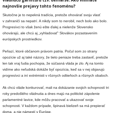
vládnucu garnitúru tzv. demarše. Ako vnímate
najnovšie prejavy tohto fenoménu?
Skutočne je to nepekná tradícia, pretože ohovárať svoju vlasť
v zahraničí sa nepatrí. A nikdy som to nerobil, nech bolo ako bolo.
Progresívci to však ženú ešte ďalej a nielenže Slovensko
ohovárajú, ale chcú aj „vyhladovať“ Slovákov pozastavením
európskych prostriedkov.
Peňazí, ktoré občanom právom patria. Počul som zo strany
opozície už aj také názory, že tieto peniaze treba zastaviť, pretože
len tak vraj ľudia pochopia, že súčasná vláda je zlo. Aj na tomto
vidíme ako neľudská dokáže byť opozícia, keď sa v nej objavujú
progresívci a iní extrémisti v rôznych odtieňoch a rôznych obaloch.
Ak chcú vláde konkurovať, mali na dokázanie svojich schopností tri
roky predošlého vládnutia a dnes majú na politické zápolenie
parlamentné lavice, kde môžu pracovať a ukazovať svoje
schopnosti. V každom prípade, špinavá bielizeň sa má prepierať
doma, a nie námestí v Európe.