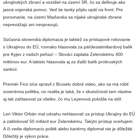
ukrajinských zbraní a vozidiel na území SR, čo sa definuje ako
jasná vojenská pomoc. Veď tie tanky pôjdu opäť na front. Pre
porovnanie, na území Maďarska sa nijaké ukrajinské zbrane
neprevážajú ani neopravujú.
Súčasná slovenská diplomacia je taktiež za prístupové rokovanie
s Ukrajinou do EÚ, rovnako hlasovala za päťdesiatmiliardový balík
pre Kyjev z našich peňazí – Slováci zaplatia Zelenskému 400
miliónov eur. A takisto hlasovala aj za ďalší balík protiruských
sankcií.
Premiér Fico síce spravil z Bruselu dobré video, ako sa má robiť
suverénna politika, no realita je taká, že v skutočnosti tam vlastne
aj tak zahlasoval za všetko, čo mu Leyenová položila na stôl.
Len Viktor Orbán mal odvahu nehlasovať za prístup Ukrajiny do EÚ
a zablokovať 50 miliárd eur Zelenskému. Takýto prístup oceňujem.
A či vedie diplomaciu politik alebo kariérny diplomat nie je dôležité.
Dôležitý je výkon práce.