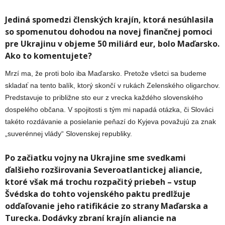
Jediná spomedzi členských krajín, ktorá nesúhlasila
so spomenutou dohodou na novej finančnej pomoci
pre Ukrajinu v objeme 50 miliárd eur, bolo Maďarsko.
Ako to komentujete?
Mrzí ma, že proti bolo iba Maďarsko. Pretože všetci sa budeme
skladať na tento balík, ktorý skončí v rukách Zelenského oligarchov.
Predstavuje to približne sto eur z vrecka každého slovenského
dospelého občana. V spojitosti s tým mi napadá otázka, či Slováci
takéto rozdávanie a posielanie peňazí do Kyjeva považujú za znak
„suverénnej vlády“ Slovenskej republiky.
Po začiatku vojny na Ukrajine sme svedkami
ďalšieho rozširovania Severoatlantickej aliancie,
ktoré však má trochu rozpačitý priebeh – vstup
Švédska do tohto vojenského paktu predlžuje
odďaľovanie jeho ratifikácie zo strany Maďarska a
Turecka. Dodávky zbraní krajín aliancie na