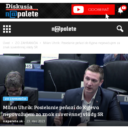
Úvod
ZO ZAHRANIČIA
Milan Uhrík: Posielanie peňazí do Kyjeva nepovažujem za
znak suverénnej vlády SR
ZO ZAHRANIČIA
Milan Uhrík: Posielanie peňazí do Kyjeva
nepovažujem za znak suverénnej vlády SR
napalete.sk
-
23. dec 2023