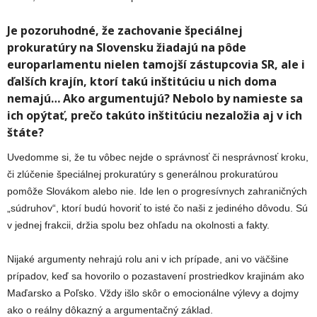
Je pozoruhodné, že zachovanie špeciálnej
prokuratúry na Slovensku žiadajú na pôde
europarlamentu nielen tamojší zástupcovia SR, ale i
ďalších krajín, ktorí takú inštitúciu u nich doma
nemajú… Ako argumentujú? Nebolo by namieste sa
ich opýtať, prečo takúto inštitúciu nezaložia aj v ich
štáte?
Uvedomme si, že tu vôbec nejde o správnosť či nesprávnosť kroku,
či zlúčenie špeciálnej prokuratúry s generálnou prokuratúrou
pomôže Slovákom alebo nie. Ide len o progresívnych zahraničných
„súdruhov“, ktorí budú hovoriť to isté čo naši z jediného dôvodu. Sú
v jednej frakcii, držia spolu bez ohľadu na okolnosti a fakty.
Nijaké argumenty nehrajú rolu ani v ich prípade, ani vo väčšine
prípadov, keď sa hovorilo o pozastavení prostriedkov krajinám ako
Maďarsko a Poľsko. Vždy išlo skôr o emocionálne výlevy a dojmy
ako o reálny dôkazný a argumentačný základ.