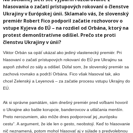
hlasovania o začatí prístupových rokovaní o členstve
Ukrajiny v Európskej únii. Sklamalo vás, že slovenský
premiér Robert Fico podporil začatie rozhovorov o
vstupe Kyjeva do EÚ – na rozdiel od Orbána, ktorý na
protest demonštratívne odišiel. Prečo ste proti
členstvu Ukrajiny v únii?
Viktor Orbán sa opäť ukázal ako jediný vlastenecký premiér. Pri
hlasovaní o začatí prístupových rokovaní do EÚ pre Ukrajinu sa
aspoň zdvihol zo sály a odišiel. Dúfal som, že slovenský premiér sa
zachová rovnako a podrží Orbána. Fico však hlasoval tak, ako
chcel Zelenský a Leyenová – za začatie procesu vstupu Ukrajiny do
EÚ.
Ak si správne pamätám, sám dnešný premiér pred voľbami hovoril
o Ukrajine ako bašte korupcie, banderovcov a utláčania menšín.
Preto nerozumiem, ako môže dnes podporovať jej „európsku
cestu“. A argument, že ide len o gesto, neobstojí. Keď to hlasovanie
nič neznamená, potom mohol hlasovať aj v súlade s predvolebnou