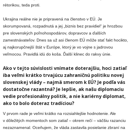
rétorikou, teda proti.
Ukrajina reálne nie je pripravená na členstvo v EÚ. Je
skorumpovaná, rozpadnutá a jej „biznis bez pravidiel“ je hrozbou
pre slovenských poľnohospodárov, dopravcov a ďalších
zamestnávateľov. Dnes sa už asi členom EÚ môže stať fakt hocikto,
aj najkorupčnejší štát v Európe, ktorý je vo vojne s jadrovou
veľmocou. Pravidlá idú do koša. Ďalší klinec do rakvy únie.
Ako v tejto súvislosti vnímate doterajšiu, hoci zatiaľ
iba veľmi krátko trvajúcu zahraničnú politiku novej
slovenskej vlády – najmä smerom k EÚ? Je podľa vás
dostatočne razantná? Je lepšie, ak našu diplomaciu
vedie profesionálny politik, a nie kariérny diplomat,
ako to bolo doteraz tradíciou?
V prvom rade je veľmi krátko na rozsiahlejšie hodnotenie. Ale
v dôležitých momentoch som zatiaľ – okrem rečí – väčšiu razanciu
nezaznamenal. Oceňujem, že vláda zastavila posielanie zbraní na