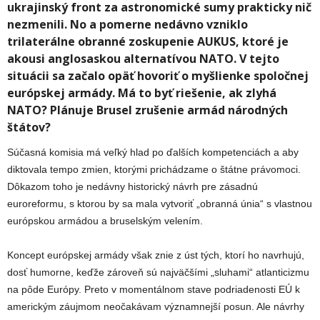
ukrajinský front za astronomické sumy prakticky nič
nezmenili. No a pomerne nedávno vzniklo
trilaterálne obranné zoskupenie AUKUS, ktoré je
akousi anglosaskou alternatívou NATO. V tejto
situácii sa začalo opäť hovoriť o myšlienke spoločnej
európskej armády. Má to byť riešenie, ak zlyhá
NATO? Plánuje Brusel zrušenie armád národných
štátov?
Súčasná komisia má veľký hlad po ďalších kompetenciách a aby
diktovala tempo zmien, ktorými prichádzame o štátne právomoci.
Dôkazom toho je nedávny historický návrh pre zásadnú
euroreformu, s ktorou by sa mala vytvoriť „obranná únia“ s vlastnou
európskou armádou a bruselským velením.
Koncept európskej armády však znie z úst tých, ktorí ho navrhujú,
dosť humorne, keďže zároveň sú najväčšími „sluhami“ atlanticizmu
na pôde Európy. Preto v momentálnom stave podriadenosti EÚ k
americkým záujmom neočakávam významnejší posun. Ale návrhy