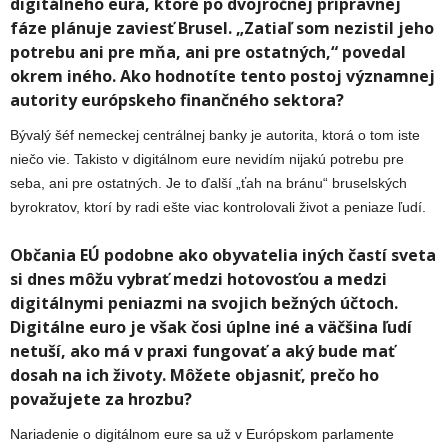
digitálneho eura, ktoré po dvojročnej prípravnej
fáze plánuje zaviesť Brusel. „Zatiaľ som nezistil jeho
potrebu ani pre mňa, ani pre ostatných,“ povedal
okrem iného. Ako hodnotíte tento postoj významnej
autority európskeho finančného sektora?
Bývalý šéf nemeckej centrálnej banky je autorita, ktorá o tom iste
niečo vie. Takisto v digitálnom eure nevidím nijakú potrebu pre
seba, ani pre ostatných. Je to ďalší „ťah na bránu“ bruselských
byrokratov, ktorí by radi ešte viac kontrolovali život a peniaze ľudí.
Občania EÚ podobne ako obyvatelia iných častí sveta
si dnes môžu vybrať medzi hotovosťou a medzi
digitálnymi peniazmi na svojich bežných účtoch.
Digitálne euro je však čosi úplne iné a väčšina ľudí
netuší, ako má v praxi fungovať a aký bude mať
dosah na ich životy. Môžete objasniť, prečo ho
považujete za hrozbu?
Nariadenie o digitálnom eure sa už v Európskom parlamente