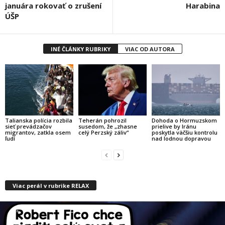
januára rokovať o zrušení
Harabina
ÚŠP
INÉ ČLÁNKY RUBRIKY
VIAC OD AUTORA
Talianska polícia rozbila
Teherán pohrozil
Dohoda o Hormuzskom
sieť prevádzačov
susedom, že „zhasne
prielive by Iránu
migrantov, zatkla osem
celý Perzský záliv“
poskytla väčšiu kontrolu
ľudí
nad lodnou dopravou
Viac perál v rubrike RELAX