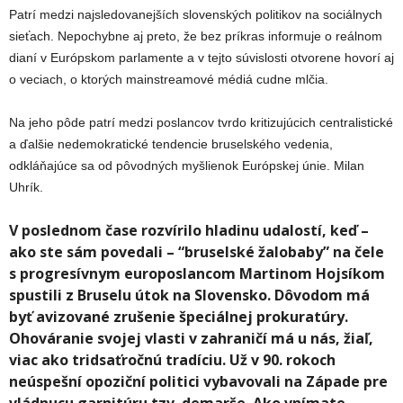
Patrí medzi najsledovanejších slovenských politikov na sociálnych
sieťach. Nepochybne aj preto, že bez príkras informuje o reálnom
dianí v Európskom parlamente a v tejto súvislosti otvorene hovorí aj
o veciach, o ktorých mainstreamové médiá cudne mlčia.
Na jeho pôde patrí medzi poslancov tvrdo kritizujúcich centralistické
a ďalšie nedemokratické tendencie bruselského vedenia,
odkláňajúce sa od pôvodných myšlienok Európskej únie. Milan
Uhrík.
V poslednom čase rozvírilo hladinu udalostí, keď –
ako ste sám povedali – “bruselské žalobaby” na čele
s progresívnym europoslancom Martinom Hojsíkom
spustili z Bruselu útok na Slovensko. Dôvodom má
byť avizované zrušenie špeciálnej prokuratúry.
Ohováranie svojej vlasti v zahraničí má u nás, žiaľ,
viac ako tridsaťročnú tradíciu. Už v 90. rokoch
neúspešní opoziční politici vybavovali na Západe pre