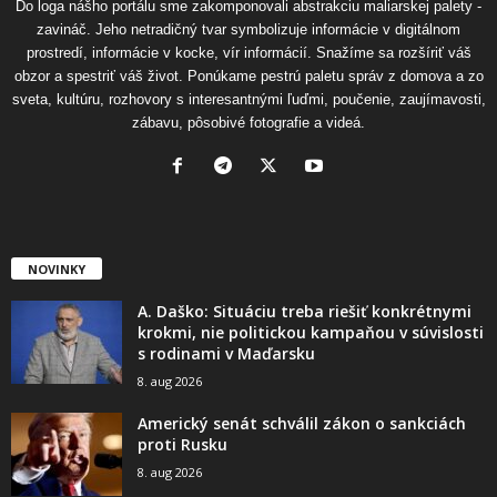
Do loga nášho portálu sme zakomponovali abstrakciu maliarskej palety -
zavináč. Jeho netradičný tvar symbolizuje informácie v digitálnom
prostredí, informácie v kocke, vír informácií. Snažíme sa rozšíriť váš
obzor a spestriť váš život. Ponúkame pestrú paletu správ z domova a zo
sveta, kultúru, rozhovory s interesantnými ľuďmi, poučenie, zaujímavosti,
zábavu, pôsobivé fotografie a videá.
NOVINKY
A. Daško: Situáciu treba riešiť konkrétnymi
krokmi, nie politickou kampaňou v súvislosti
s rodinami v Maďarsku
8. aug 2026
Americký senát schválil zákon o sankciách
proti Rusku
8. aug 2026