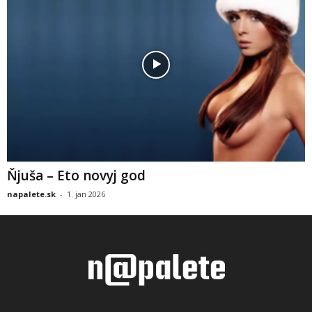
Ňjuša – Eto novyj god
napalete.sk
-
1. jan 2026