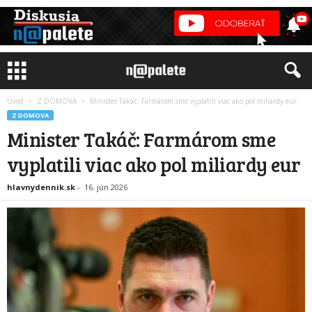
Úvod
Z DOMOVA
Minister Takáč: Farmárom sme vyplatili viac ako pol miliardy eur
Z DOMOVA
Minister Takáč: Farmárom sme
vyplatili viac ako pol miliardy eur
hlavnydennik.sk
-
16. jún 2026