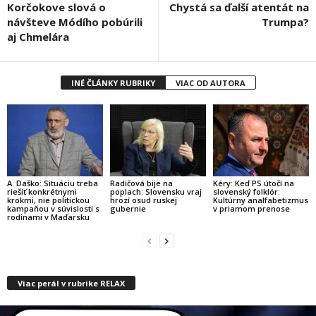
Korčokove slová o
Chystá sa ďalší atentát na
návšteve Módího pobúrili
Trumpa?
aj Chmelára
INÉ ČLÁNKY RUBRIKY
VIAC OD AUTORA
A. Daško: Situáciu treba
Radičová bije na
Kéry: Keď PS útočí na
riešiť konkrétnymi
poplach: Slovensku vraj
slovenský folklór:
krokmi, nie politickou
hrozí osud ruskej
Kultúrny analfabetizmus
kampaňou v súvislosti s
gubernie
v priamom prenose
rodinami v Maďarsku
Viac perál v rubrike RELAX