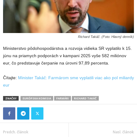
Richard Takáč. (Foto: Hlavný denník)
Ministerstvo pôdohospodárstva a rozvoja vidieka SR vyplatilo k 15.
júnu na priamych podporách v kampani 2025 vyše 582 miliónov
eur, čo predstavuje čerpanie na úrovni 97,89 percenta.
Čítajte:
Minister Takáč: Farmárom sme vyplatili viac ako pol miliardy
eur
ZNAČKY
EURÓPSKA KOMISIA
FARMÁRI
RICHARD TAKÁČ
Predch. článok
Nasl. článok