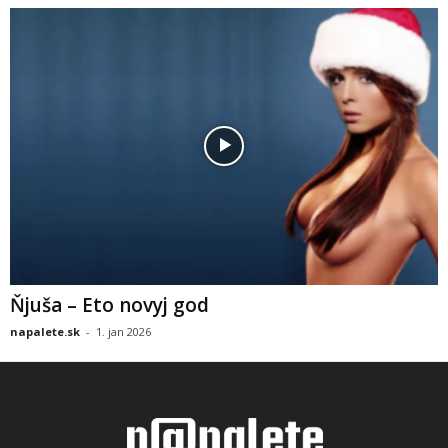
Ňjuša – Eto novyj god
napalete.sk
-
1. jan 2026