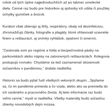
rúšok od tých úplne najjednoduchších až po takmer umelecké
diela. Cenné raz budú pre historikov aj spôsoby ich ušitia či použitej
úchytky gumičiek a šnúrok.
Kurátori však zbierajú aj štíty, respirátory, obaly od dezinfekciou,
zhromažďujú články, fotografie a plagáty, ktoré ohlasovali uzavretie
firiem a reštaurácií, aj snímky vyhlášok, opatrení či smerníc.
“Cestovala som po regióne a fotila si bezpečnostné pásky na
parkoviskách alebo nápisy na zatvorených reštauráciách. Kolegovia
postupujú rovnako. Chystáme sa tiež zaznamenať skúsenosti
súčasníkov s pandémiou,“ dodala riaditeľka.
Historici sa budú pýtať ľudí všetkých vekových skupín. „Spýtame
sa, čo im pandémie priniesla a čo vzala, alebo ako sa premietla do
ich osobného a pracovného života. Aj tieto informácie raz budú
veľmi cenné,“ myslí si riaditeľka. Všetky materiály budú súčasťou
zbierky novodobých dejín múzea.