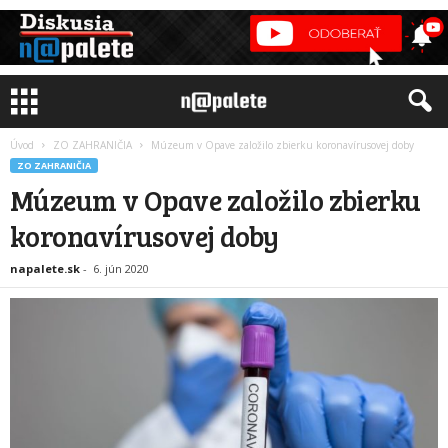
Úvod
ZO ZAHRANIČIA
Múzeum v Opave založilo zbierku koronavírusovej doby
ZO ZAHRANIČIA
Múzeum v Opave založilo zbierku
koronavírusovej doby
napalete.sk
-
6. jún 2020