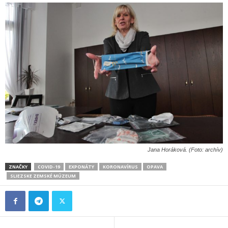
Jana Horáková. (Foto: archív)
ZNAČKY
COVID-19
EXPONÁTY
KORONAVÍRUS
OPAVA
SLIEZSKE ZEMSKÉ MÚZEUM