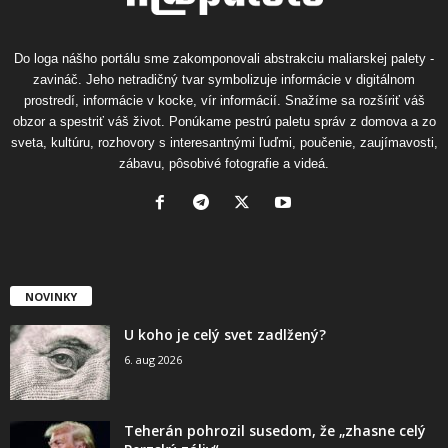
Do loga nášho portálu sme zakomponovali abstrakciu maliarskej palety -
zavináč. Jeho netradičný tvar symbolizuje informácie v digitálnom
prostredí, informácie v kocke, vír informácií. Snažíme sa rozšíriť váš
obzor a spestriť váš život. Ponúkame pestrú paletu správ z domova a zo
sveta, kultúru, rozhovory s interesantnými ľuďmi, poučenie, zaujímavosti,
zábavu, pôsobivé fotografie a videá.
NOVINKY
U koho je celý svet zadlžený?
6. aug 2026
Teherán pohrozil susedom, že „zhasne celý