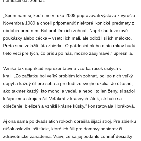
nemuseli dať zohnať.
„Spomínam si, keď sme v roku 2009 pripravovali výstavu k výročiu
Novembra 1989 a chceli pripomenúť niektoré ikonické predmety z
obdobia pred ním. Bol problém ich zohnať. Napríklad tuzexové
poukážky alebo céčka – všetci ich mali, ale odložil si ich málokto.
Preto sme založili túto zbierku. O päťdesiat alebo o sto rokov budú
tieto veci pre tých, čo prídu po nás, možno zaujímavé,“ upresnila.
Vzniká tak napríklad reprezentatívna vzorka rúšok ušitých v
kraji. „Zo začiatku bol veľký problém ich zohnať, bol po nich veľký
dopyt a každý šil pre seba a pre ľudí zo svojho okolia. Je úžasné,
ako takmer každý, kto mohol a vedel, a neboli to len ženy, si sadol
k šijaciemu stroju a šil. Veľakrát z krásnych látok, strihalo sa
oblečenie, bielizeň a vznikli krásne kúsky,“ konštatovala Horáková.
Aj ona sama po dvadsiatich rokoch oprášila šijací stroj. Pre zbierku
rúšok oslovila inštitúcie, ktoré ich šili pre domovy seniorov či
zdravotnícke zariadenia. Vraví, že sa jej podarilo zohnať desiatky