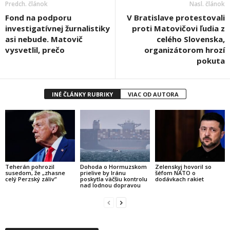
Predch. článok
Nasl. článok
Fond na podporu
V Bratislave protestovali
investigatívnej žurnalistiky
proti Matovičovi ľudia z
asi nebude. Matovič
celého Slovenska,
vysvetlil, prečo
organizátorom hrozí
pokuta
INÉ ČLÁNKY RUBRIKY
VIAC OD AUTORA
Teherán pohrozil
Dohoda o Hormuzskom
Zelenskyj hovoril so
susedom, že „zhasne
prielive by Iránu
šéfom NATO o
celý Perzský záliv“
poskytla väčšiu kontrolu
dodávkach rakiet
nad lodnou dopravou