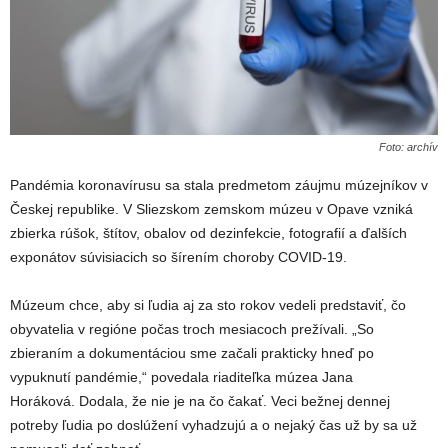
Foto: archív
Pandémia koronavírusu sa stala predmetom záujmu múzejníkov v
Českej republike. V Sliezskom zemskom múzeu v Opave vzniká
zbierka rúšok, štítov, obalov od dezinfekcie, fotografií a ďalších
exponátov súvisiacich so šírením choroby COVID-19.
Múzeum chce, aby si ľudia aj za sto rokov vedeli predstaviť, čo
obyvatelia v regióne počas troch mesiacoch prežívali. „So
zbieraním a dokumentáciou sme začali prakticky hneď po
vypuknutí pandémie,“ povedala riaditeľka múzea Jana
Horáková. Dodala, že nie je na čo čakať. Veci bežnej dennej
potreby ľudia po doslúžení vyhadzujú a o nejaký čas už by sa už