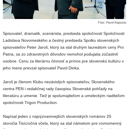
Foto: Pavel Kapusta
Spisovateľ, dramatik, scenárista, predseda spoločnosti Spoločnosti
Ladislava Novomeského a čestný predseda Spolku slovenských
spisovateľov Peter Jaroš, ktorý sa stal druhým laureátom ceny Pro
Patria, sa zo zdravotných dôvodov nemohol podujatia zúčastniť
osobne. Cenu za literárnu činnosť a prínos pre slovenskú kultúru v
jeho mene prevzal spisovateľ Pavol Dinka.
Jaroš je členom Klubu nezávislých spisovateľov, Slovenského
centra PEN i redakčnej rady časopisu Slovenské pohľady na
literatúru a umenie. Tiež je spolumajiteľom a umeleckým riaditeľom
spoločnosti Trigon Production.
Napísal jeden z najvýznamnejších slovenských románov 20.
storočia Tisícročná včela, ktorý sa stal námetom pre rovnomenný