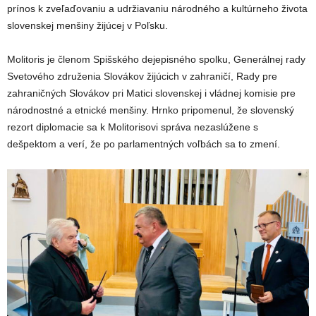
prínos k zveľaďovaniu a udržiavaniu národného a kultúrneho života
slovenskej menšiny žijúcej v Poľsku.
Molitoris je členom Spišského dejepisného spolku, Generálnej rady
Svetového združenia Slovákov žijúcich v zahraničí, Rady pre
zahraničných Slovákov pri Matici slovenskej i vládnej komisie pre
národnostné a etnické menšiny. Hrnko pripomenul, že slovenský
rezort diplomacie sa k Molitorisovi správa nezaslúžene s
dešpektom a verí, že po parlamentných voľbách sa to zmení.