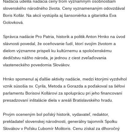
Nadácia udelila nadácia ceny trom významným osobnostiam
slovenského národného života. Ceny vyznamenaným odovzdával
Boris Kollár. Na akcii vystúpila aj šansoniérka a gitaristka Eva
Golovková.
Správca nadácie Pro Patria, historik a politik Anton Hrnko na úvod
slávnosti povedal, že oceňovanie ľudí, ktorí svojím životom a
dielom významne prispeli ku kultúrnemu a spoločenskému
dedičstvu nášho národa, je jednou z ciest zveľaďovania
vlasteneckého povedomia Slovákov.
Hrnko spomenul aj ďalšie aktivity nadácie, medzi ktorými vyzdvihol
vznik súsošia sv. Cyrila, Metoda a Gorazda a poďakoval sa šéfovi
parlamentu Borisovi Kollárovi za spoluprácu pri jeho financovaní
presadzovaní inštalácie diela v areáli Bratislavského hradu.
Prvým oceneným bol poľský historik, vydavateľ, redaktor,
prekladateľ slovenskej národnosti, generálny tajomník Spolku
Slovákov v Poľsku Ľubomír Molitoris. Cenu získal za dlhoročný