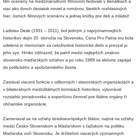
film ocenený na medzinárodnom filmovom festivale v Benátkach a
viac ako dvoch desiatok noviel a románov, šiestich rozhlasových
hier, ôsmich filmových scenárov a jednej knižky pre deti a mládež.
Ladislav Deák (1931 – 2011), bol jedným z najvýznamnejších
historikov dejín 20. storočia na Slovensku. Cena Pro Patria mu bola
udelená in memoriam za celoživotné historické dielo a prevzal ju
jeho syn. Hrnko zdôraznil, že patril medzi najlepších znalcov
slovensko-maďarských vzťahov a po roku 1989 sa aktívne zapájal
do politického a spoločenského života.
Zastával viaceré funkcie v odborných i stavovských organizáciách a
v bilaterálnych medzištátnych komisiách historikov, vykonával
rozsiahlu poradcovskú a expertíznu činnosť pre štátne orgány či
občianske organizácie.
Zameriaval sa na vzťahy stredoeurópskych štátov, najmä na vzťahy
medzi Česko-Slovenskom a Maďarskom s ťažiskom na politiku
Maďarska voči Slovensku. Je držiteľom viacerých významných