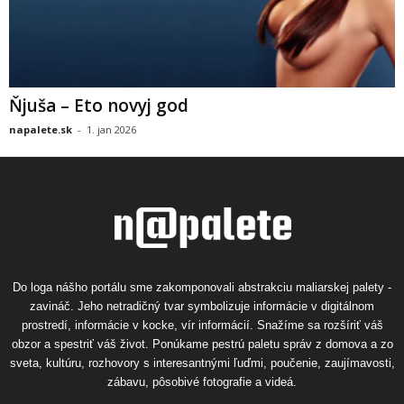
Ňjuša – Eto novyj god
napalete.sk
-
1. jan 2026
Do loga nášho portálu sme zakomponovali abstrakciu maliarskej palety -
zavináč. Jeho netradičný tvar symbolizuje informácie v digitálnom
prostredí, informácie v kocke, vír informácií. Snažíme sa rozšíriť váš
obzor a spestriť váš život. Ponúkame pestrú paletu správ z domova a zo
sveta, kultúru, rozhovory s interesantnými ľuďmi, poučenie, zaujímavosti,
zábavu, pôsobivé fotografie a videá.