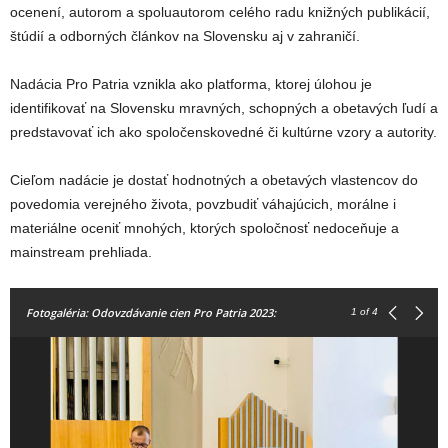
ocenení, autorom a spoluautorom celého radu knižných publikácií,
štúdií a odborných článkov na Slovensku aj v zahraničí.
Nadácia Pro Patria vznikla ako platforma, ktorej úlohou je
identifikovať na Slovensku mravných, schopných a obetavých ľudí a
predstavovať ich ako spoločenskovedné či kultúrne vzory a autority.
Cieľom nadácie je dostať hodnotných a obetavých vlastencov do
povedomia verejného života, povzbudiť váhajúcich, morálne i
materiálne oceniť mnohých, ktorých spoločnosť nedoceňuje a
mainstream prehliada.
Fotogaléria: Odovzdávanie cien Pro Patria 2023:
1
of 4