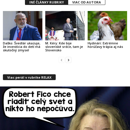
INÉ ČLÁNKY RUBRIKY
VIAC OD AUTORA
Daško: Švedlár ukazuje,
M. Kéry: Kde bije
Hydinári: Extrémne
že investícia do detí má
slovenské srdce, tam je
horúčavy trápia aj nás
skutočný zmysel
Slovensko
Viac perál v rubrike RELAX