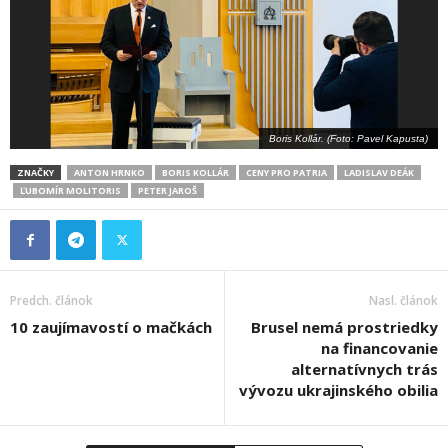
Boris Kollár. (Foto: Pavel Kapusta)
ZNAČKY
ANTON HRNKO
BORIS KOLLÁR
CENY PRO PATRIA
LADISLAV DEÁK
ĽUBOMÍR MOLITORIS
PETER JAROŠ
Predch. článok
Nasl. článok
10 zaujímavostí o mačkách
Brusel nemá prostriedky
na financovanie
alternatívnych trás
vývozu ukrajinského obilia