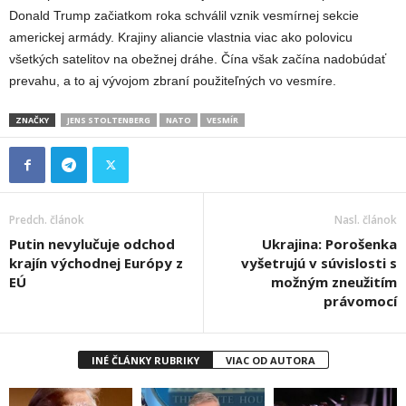
Donald Trump začiatkom roka schválil vznik vesmírnej sekcie
americkej armády. Krajiny aliancie vlastnia viac ako polovicu
všetkých satelitov na obežnej dráhe. Čína však začína nadobúdať
prevahu, a to aj vývojom zbraní použiteľných vo vesmíre.
ZNAČKY
JENS STOLTENBERG
NATO
VESMÍR
Predch. článok
Nasl. článok
Putin nevylučuje odchod
Ukrajina: Porošenka
krajín východnej Európy z
vyšetrujú v súvislosti s
EÚ
možným zneužitím
právomocí
INÉ ČLÁNKY RUBRIKY
VIAC OD AUTORA