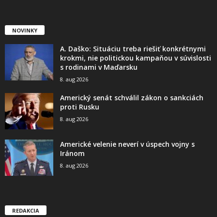
NOVINKY
A. Daško: Situáciu treba riešiť konkrétnymi
krokmi, nie politickou kampaňou v súvislosti
s rodinami v Maďarsku
8. aug 2026
Americký senát schválil zákon o sankciách
proti Rusku
8. aug 2026
Americké velenie neverí v úspech vojny s
Iránom
8. aug 2026
REDAKCIA