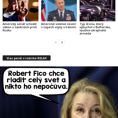
Americký senát schválil
Americké velenie neverí
Typ dronu, ktorý
zákon o sankciách proti
v úspech vojny s Iránom
vybuchol v Bulharsku,
Rusku
využíva ukrajinská
armáda
Viac perál v rubrike RELAX