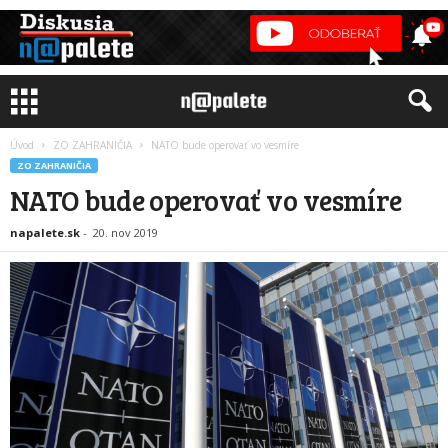
Úvod
ZO ZAHRANIČIA
NATO bude operovať vo vesmíre
ZO ZAHRANIČIA
NATO bude operovať vo vesmíre
napalete.sk
-
20. nov 2019