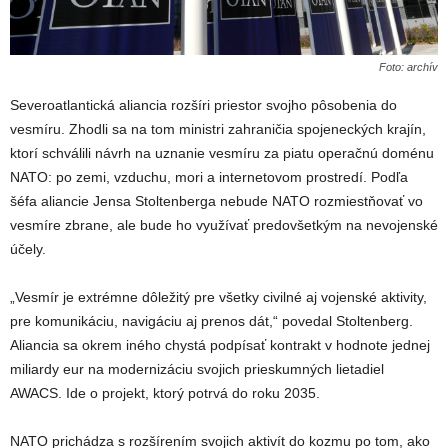
Foto: archív
Severoatlantická aliancia rozšíri priestor svojho pôsobenia do
vesmíru. Zhodli sa na tom ministri zahraničia spojeneckých krajín,
ktorí schválili návrh na uznanie vesmíru za piatu operačnú doménu
NATO: po zemi, vzduchu, mori a internetovom prostredí. Podľa
šéfa aliancie Jensa Stoltenberga nebude NATO rozmiestňovať vo
vesmíre zbrane, ale bude ho využívať predovšetkým na nevojenské
účely.
„Vesmír je extrémne dôležitý pre všetky civilné aj vojenské aktivity,
pre komunikáciu, navigáciu aj prenos dát,“ povedal Stoltenberg.
Aliancia sa okrem iného chystá podpísať kontrakt v hodnote jednej
miliardy eur na modernizáciu svojich prieskumných lietadiel
AWACS. Ide o projekt, ktorý potrvá do roku 2035.
NATO prichádza s rozšírením svojich aktivít do kozmu po tom, ako