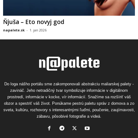
Ňjuša – Eto novyj god
napalete.sk
-
1. jan 2026
Do loga nášho portálu sme zakomponovali abstrakciu maliarskej palety -
zavináč. Jeho netradičný tvar symbolizuje informácie v digitálnom
prostredí, informácie v kocke, vír informácií. Snažíme sa rozšíriť váš
obzor a spestriť váš život. Ponúkame pestrú paletu správ z domova a zo
sveta, kultúru, rozhovory s interesantnými ľuďmi, poučenie, zaujímavosti,
zábavu, pôsobivé fotografie a videá.