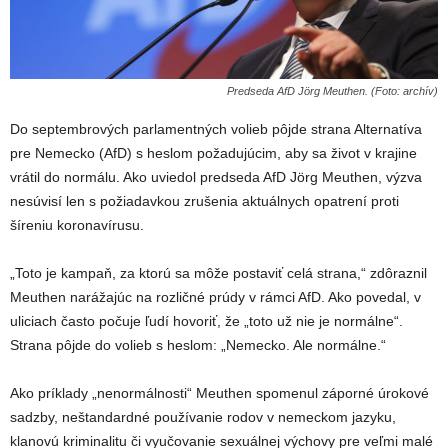
Predseda AfD Jörg Meuthen. (Foto: archív)
Do septembrových parlamentných volieb pôjde strana Alternatíva
pre Nemecko (AfD) s heslom požadujúcim, aby sa život v krajine
vrátil do normálu. Ako uviedol predseda AfD Jörg Meuthen, výzva
nesúvisí len s požiadavkou zrušenia aktuálnych opatrení proti
šíreniu koronavírusu.
„Toto je kampaň, za ktorú sa môže postaviť celá strana,“ zdôraznil
Meuthen narážajúc na rozličné prúdy v rámci AfD. Ako povedal, v
uliciach často počuje ľudí hovoriť, že „toto už nie je normálne“.
Strana pôjde do volieb s heslom: „Nemecko. Ale normálne.“
Ako príklady „nenormálnosti“ Meuthen spomenul záporné úrokové
sadzby, neštandardné používanie rodov v nemeckom jazyku,
klanovú kriminalitu či vyučovanie sexuálnej výchovy pre veľmi malé