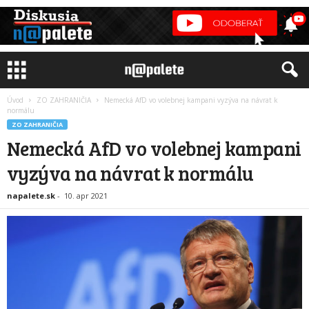
Úvod
ZO ZAHRANIČIA
Nemecká AfD vo volebnej kampani vyzýva na návrat k
normálu
ZO ZAHRANIČIA
Nemecká AfD vo volebnej kampani
vyzýva na návrat k normálu
napalete.sk
-
10. apr 2021