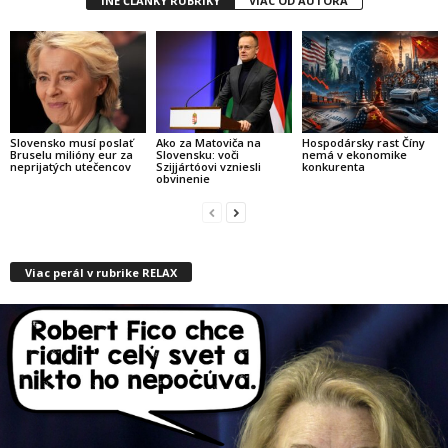
INÉ ČLÁNKY RUBRIKY
VIAC OD AUTORA
Slovensko musí poslať
Ako za Matoviča na
Hospodársky rast Číny
Bruselu milióny eur za
Slovensku: voči
nemá v ekonomike
neprijatých utečencov
Szijjártóovi vzniesli
konkurenta
obvinenie
Viac perál v rubrike RELAX