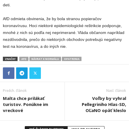
deti.
AfD odmieta obvinenia, že by bola stranou popieračov
koronavírusu. Hoci niektoré epidemiologické reštrikcie podporuje,
mnohé z nich sú podľa nej neprimerané. Vláda občanom napríklad
nezdôvodnila, prečo do niektorých obchodov potrebujú negatívny
test na koronavírus, a do iných nie.
ZNAČKY
AFD
NÁVRAT K NORMÁLU
OPATRENIA
Predch. článok
Nasl. článok
Malta chce prilákať
Voľby by vyhral
turistov. Ponúkne im
Pellegriniho Hlas-SD,
vreckové
OĽaNO opäť kleslo