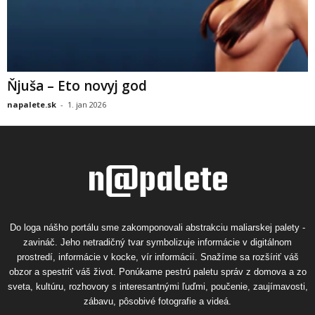
Ňjuša – Eto novyj god
napalete.sk
-
1. jan 2026
Do loga nášho portálu sme zakomponovali abstrakciu maliarskej palety -
zavináč. Jeho netradičný tvar symbolizuje informácie v digitálnom
prostredí, informácie v kocke, vír informácií. Snažíme sa rozšíriť váš
obzor a spestriť váš život. Ponúkame pestrú paletu správ z domova a zo
sveta, kultúru, rozhovory s interesantnými ľuďmi, poučenie, zaujímavosti,
zábavu, pôsobivé fotografie a videá.