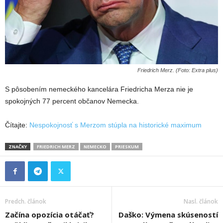
Friedrich Merz. (Foto: Extra plus)
S pôsobením nemeckého kancelára Friedricha Merza nie je
spokojných 77 percent občanov Nemecka.
Čítajte:
Nespokojnosť s Merzom stúpla na historické maximum
ZNAČKY
FRIEDRICH MERZ
NEMECKO
PRIESKUM
Predch. článok
Nasl. článok
Začína opozícia otáčať?
Daško: Výmena skúseností