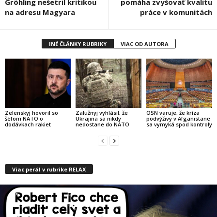
Gröhling nešetril kritikou
pomáha zvyšovať kvalitu
na adresu Magyara
práce v komunitách
INÉ ČLÁNKY RUBRIKY
VIAC OD AUTORA
Zelenskyj hovoril so
Zalužnyj vyhlásil, že
OSN varuje, že kríza
šéfom NATO o
Ukrajina sa nikdy
podvýživy v Afganistane
dodávkach rakiet
nedostane do NATO
sa vymyká spod kontroly
Viac perál v rubrike RELAX