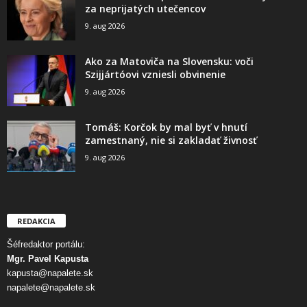
za neprijatých utečencov
9. aug 2026
Ako za Matoviča na Slovensku: voči
Szijjártóovi vzniesli obvinenie
9. aug 2026
Tomáš: Korčok by mal byť v hnutí
zamestnaný, nie si zakladať živnosť
9. aug 2026
REDAKCIA
Šéfredaktor portálu:
Mgr. Pavel Kapusta
kapusta@napalete.sk
napalete@napalete.sk