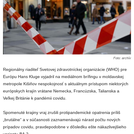
Foto: archív
Regionálny riaditeľ Svetovej zdravotníckej organizácie (WHO) pre
Európu Hans Kluge vyjadril na mediálnom brífingu v moldavskej
metropole Kišiňov nespokojnosť s aktuálnym prístupom niektorých
európskych krajín vrátane Nemecka, Francúzska, Talianska a
Veľkej Británie k pandémii covidu.
Spomenuté krajiny vraj zrušili protipandemické opatrenia príliš
„brutálne“ a v súčasnosti zaznamenávajú nárast počtu nových
prípadov covidu, pravdepodobne v dôsledku ešte nákazlivejšieho