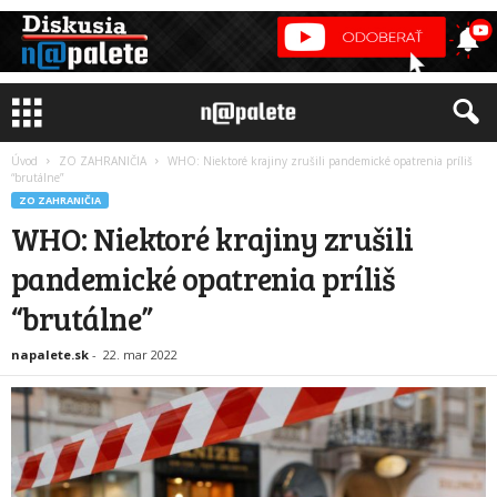
Úvod
ZO ZAHRANIČIA
WHO: Niektoré krajiny zrušili pandemické opatrenia príliš
“brutálne”
ZO ZAHRANIČIA
WHO: Niektoré krajiny zrušili
pandemické opatrenia príliš
“brutálne”
napalete.sk
-
22. mar 2022