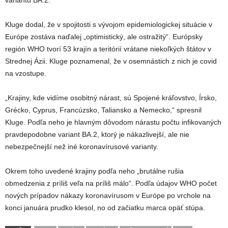
variantu BA.2.
Kluge dodal, že v spojitosti s vývojom epidemiologickej situácie v
Európe zostáva naďalej „optimistický, ale ostražitý“. Európsky
región WHO tvorí 53 krajín a teritórií vrátane niekoľkých štátov v
Strednej Ázii. Kluge poznamenal, že v osemnástich z nich je covid
na vzostupe.
„Krajiny, kde vidíme osobitný nárast, sú Spojené kráľovstvo, Írsko,
Grécko, Cyprus, Francúzsko, Taliansko a Nemecko,“ spresnil
Kluge. Podľa neho je hlavným dôvodom nárastu počtu infikovaných
pravdepodobne variant BA.2, ktorý je nákazlivejší, ale nie
nebezpečnejší než iné koronavírusové varianty.
Okrem toho uvedené krajiny podľa neho „brutálne rušia
obmedzenia z príliš veľa na príliš málo“. Podľa údajov WHO počet
nových prípadov nákazy koronavírusom v Európe po vrchole na
konci januára prudko klesol, no od začiatku marca opäť stúpa.