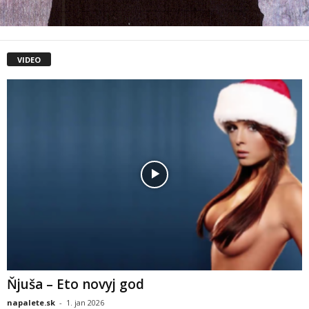
VIDEO
Ňjuša – Eto novyj god
napalete.sk
-
1. jan 2026