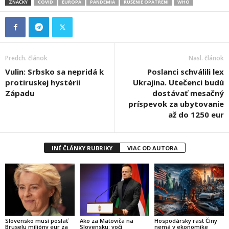
ZNAČKY
COVID
EURÓPA
PANDÉMIA
RUŠENIE OPATRENÍ
WHO
Predch. článok
Nasl. článok
Vulin: Srbsko sa nepridá k
Poslanci schválili lex
protiruskej hystérii
Ukrajina. Utečenci budú
Západu
dostávať mesačný
príspevok za ubytovanie
až do 1250 eur
INÉ ČLÁNKY RUBRIKY
VIAC OD AUTORA
Slovensko musí poslať
Ako za Matoviča na
Hospodársky rast Číny
Bruselu milióny eur za
Slovensku: voči
nemá v ekonomike