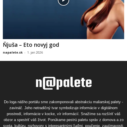
Ňjuša – Eto novyj god
napalete.sk
-
1. jan 2026
Do loga nášho portálu sme zakomponovali abstrakciu maliarskej palety -
zavináč. Jeho netradičný tvar symbolizuje informácie v digitálnom
prostredí, informácie v kocke, vír informácií. Snažíme sa rozšíriť váš
obzor a spestriť váš život. Ponúkame pestrú paletu správ z domova a zo
sveta, kultúru, rozhovory s interesantnými ľuďmi, poučenie, zaujímavosti,