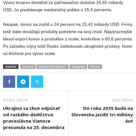
Vývoz tovarov dosiahol za päťmesačné obdobie 16,45 miliardy
USD, čo predstavuje medziročný pokles o 15,6 percenta.
Naopak, dovoz sa zvýšil o 24 percent na 25,42 miliardy USD. Firmy
totiž stále dovážajú produkty potrebné na svoj chod. Najvýraznejšie
klesol export kovov a produktov z ocele, konkrétne o 60,6 percenta.
Po začiatku vojny totiž Rusko zablokovalo ukrajinské prístavy, ktoré
sú kľúčové pre vývoz ocele.
ZNAČKY
DOVOZ
OBCHODNÝ DEFICIT
UKRAJINA
VÝVOZ
Predch. článok
Nasl. článok
Ukrajina sa chce odpútať
Do roku 2035 budú na
od ruského dedičstva:
Slovensku jazdiť tri milióny
pravoslávne Vianoce
áut
presunula na 25. decembra