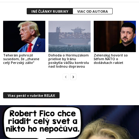
INÉ ČLÁNKY RUBRIKY
VIAC OD AUTORA
Teherán pohrozil
Dohoda o Hormuzskom
Zelenskyj hovoril so
susedom, že „zhasne
prielive by Iránu
šéfom NATO o
celý Perzský záliv“
poskytla väčšiu kontrolu
dodávkach rakiet
nad lodnou dopravou
Viac perál v rubrike RELAX