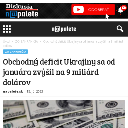
Úvod
ZO ZAHRANIČIA
Obchodný deficit Ukrajiny sa od januára zvýšil na 9 miliárd
dolárov
ZO ZAHRANIČIA
Obchodný deficit Ukrajiny sa od
januára zvýšil na 9 miliárd
dolárov
napalete.sk
-
15. júl 2023