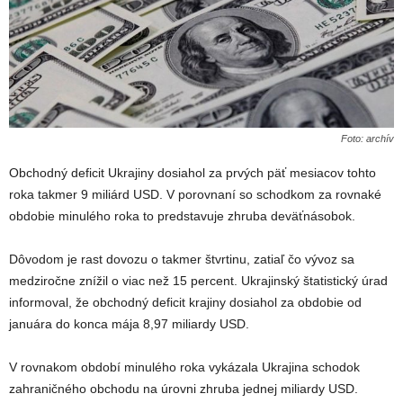
Foto: archív
Obchodný deficit Ukrajiny dosiahol za prvých päť mesiacov tohto
roka takmer 9 miliárd USD. V porovnaní so schodkom za rovnaké
obdobie minulého roka to predstavuje zhruba deväťnásobok.
Dôvodom je rast dovozu o takmer štvrtinu, zatiaľ čo vývoz sa
medziročne znížil o viac než 15 percent. Ukrajinský štatistický úrad
informoval, že obchodný deficit krajiny dosiahol za obdobie od
januára do konca mája 8,97 miliardy USD.
V rovnakom období minulého roka vykázala Ukrajina schodok
zahraničného obchodu na úrovni zhruba jednej miliardy USD.