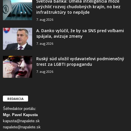
Svetová banka: Umelá inteligencia môže
urýchliť rozvoj chudobných krajín, no bez
infraštruktúry to nepôjde
7. aug 2026
A. Danko vylúčil, že by sa SNS pred voľbami
spájala, avizuje zmeny
7. aug 2026
Ruský súd uložil vydavateľovi podmienečný
trest za LGBTI propagandu
7. aug 2026
REDAKCIA
Šéfredaktor portálu:
Mgr. Pavel Kapusta
kapusta@napalete.sk
napalete@napalete.sk