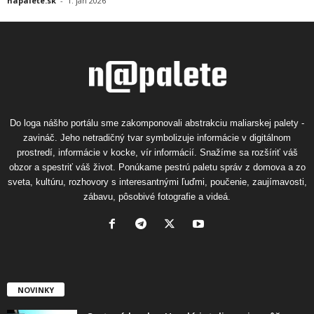
napalete.sk
-
1. jan 2026
Do loga nášho portálu sme zakomponovali abstrakciu maliarskej palety -
zavináč. Jeho netradičný tvar symbolizuje informácie v digitálnom
prostredí, informácie v kocke, vír informácií. Snažíme sa rozšíriť váš
obzor a spestriť váš život. Ponúkame pestrú paletu správ z domova a zo
sveta, kultúru, rozhovory s interesantnými ľuďmi, poučenie, zaujímavosti,
zábavu, pôsobivé fotografie a videá.
NOVINKY