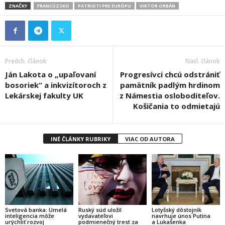
ZNAČKY
FRANCÚZSKO
PATRIOTI PRE EURÓPU
VIKTOR ORBÁN
Predch. článok
Nasl. článok
Ján Lakota o „upaľovaní
Progresívci chcú odstrániť
bosoriek“ a inkvizítoroch z
pamätník padlým hrdinom
Lekárskej fakulty UK
z Námestia osloboditeľov.
Košičania to odmietajú
INÉ ČLÁNKY RUBRIKY
VIAC OD AUTORA
Svetová banka: Umelá
Ruský súd uložil
Lotyšský dôstojník
inteligencia môže
vydavateľovi
navrhuje únos Putina
urýchliť rozvoj
podmienečný trest za
a Lukašenka