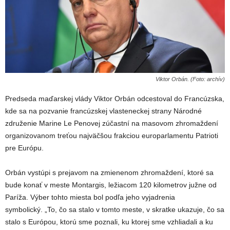
Viktor Orbán. (Foto: archív)
Predseda maďarskej vlády Viktor Orbán odcestoval do Francúzska,
kde sa na pozvanie francúzskej vlasteneckej strany Národné
združenie Marine Le Penovej zúčastní na masovom zhromaždení
organizovanom treťou najväčšou frakciou europarlamentu Patrioti
pre Európu.
Orbán vystúpi s prejavom na zmienenom zhromaždení, ktoré sa
bude konať v meste Montargis, ležiacom 120 kilometrov južne od
Paríža. Výber tohto miesta bol podľa jeho vyjadrenia
symbolický. „To, čo sa stalo v tomto meste, v skratke ukazuje, čo sa
stalo s Európou, ktorú sme poznali, ku ktorej sme vzhliadali a ku