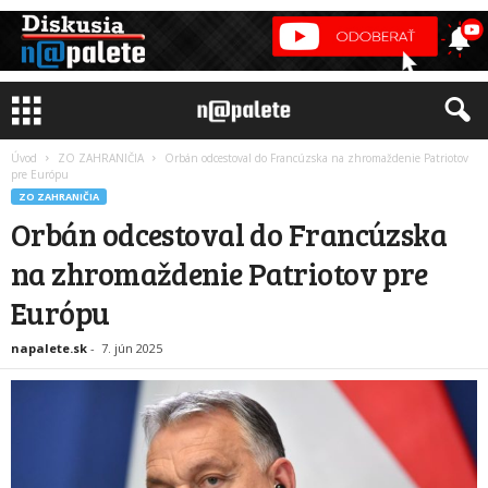
Úvod
ZO ZAHRANIČIA
Orbán odcestoval do Francúzska na zhromaždenie Patriotov
pre Európu
ZO ZAHRANIČIA
Orbán odcestoval do Francúzska
na zhromaždenie Patriotov pre
Európu
napalete.sk
-
7. jún 2025