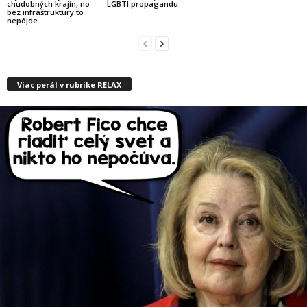
chudobných krajín, no
LGBTI propagandu
bez infraštruktúry to
nepôjde
Viac perál v rubrike RELAX