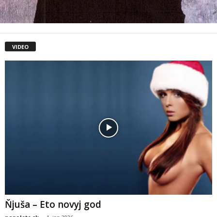
VIDEO
Ňjuša – Eto novyj god