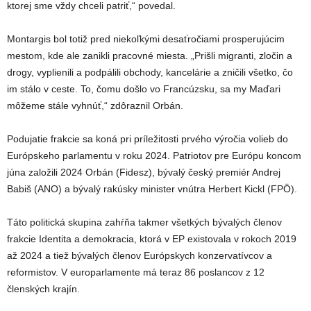
ktorej sme vždy chceli patriť,“ povedal.
Montargis bol totiž pred niekoľkými desaťročiami prosperujúcim
mestom, kde ale zanikli pracovné miesta. „Prišli migranti, zločin a
drogy, vyplienili a podpálili obchody, kancelárie a zničili všetko, čo
im stálo v ceste. To, čomu došlo vo Francúzsku, sa my Maďari
môžeme stále vyhnúť,“ zdôraznil Orbán.
Podujatie frakcie sa koná pri príležitosti prvého výročia volieb do
Európskeho parlamentu v roku 2024. Patriotov pre Európu koncom
júna založili 2024 Orbán (Fidesz), bývalý český premiér Andrej
Babiš (ANO) a bývalý rakúsky minister vnútra Herbert Kickl (FPÖ).
Táto politická skupina zahŕňa takmer všetkých bývalých členov
frakcie Identita a demokracia, ktorá v EP existovala v rokoch 2019
až 2024 a tiež bývalých členov Európskych konzervatívcov a
reformistov. V europarlamente má teraz 86 poslancov z 12
členských krajín.