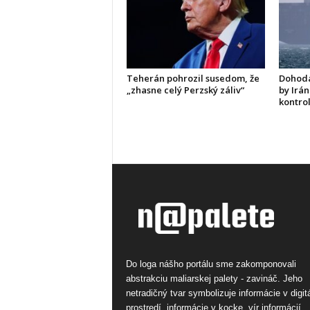
Teherán pohrozil susedom, že
Dohoda
„zhasne celý Perzský záliv“
by Irán
kontro
Do loga nášho portálu sme zakomponovali
abstrakciu maliarskej palety - zavináč. Jeho
netradičný tvar symbolizuje informácie v digi
prostredí, informácie v kocke, vír informácií.