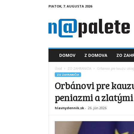
PIATOK, 7. AUGUSTA 2026
n
a
p
a
l
e
t
DOMOV
Z DOMOVA
ZO ZAHR
e
.
Úvod
ZO ZAHRANIČIA
Orbánovi pre kauzu ukraji
s
ZO ZAHRANIČIA
k
Orbánovi pre kauzu
peniazmi a zlatými
hlavnydennik.sk
-
26. jún 2026