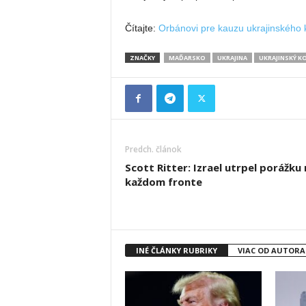
Čítajte:
Orbánovi pre kauzu ukrajinského k
ZNAČKY
MAĎARSKO
UKRAJINA
UKRAJINSKÝ K
Predch. článok
Scott Ritter: Izrael utrpel porážku 
každom fronte
INÉ ČLÁNKY RUBRIKY
VIAC OD AUTORA