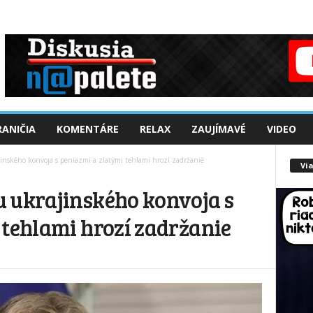
ANIČIA
KOMENTÁRE
RELAX
ZAUJÍMAVÉ
VIDEO
nského konvoja s peniazmi a zlatými tehlami hrozí zadržanie
Via
 ukrajinského konvoja s
 tehlami hrozí zadržanie