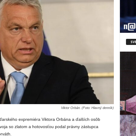
SV
Viktor Orbán. (Foto: Hlavný denník)
ďarského expremiéra Viktora Orbána a ďalších osôb
oja so zlatom a hotovosťou podal právny zástupca
rváth.