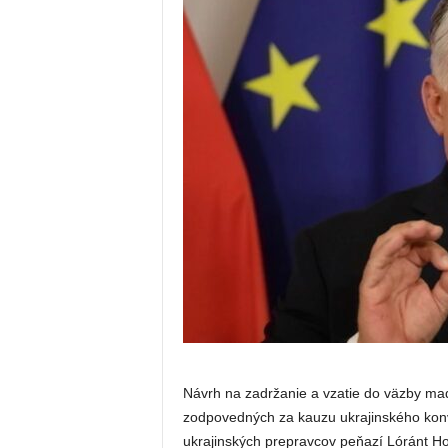
Návrh na zadržanie a vzatie do väzby ma
zodpovedných za kauzu ukrajinského konv
ukrajinských prepravcov peňazí Lóránt Ho