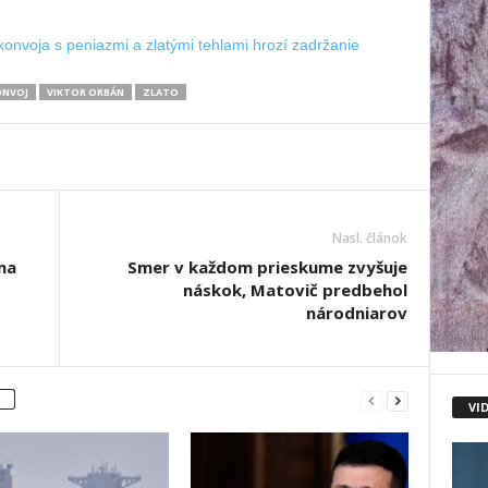
onvoja s peniazmi a zlatými tehlami hrozí zadržanie
ONVOJ
VIKTOR ORBÁN
ZLATO
Nasl. článok
na
Smer v každom prieskume zvyšuje
náskok, Matovič predbehol
národniarov
VI