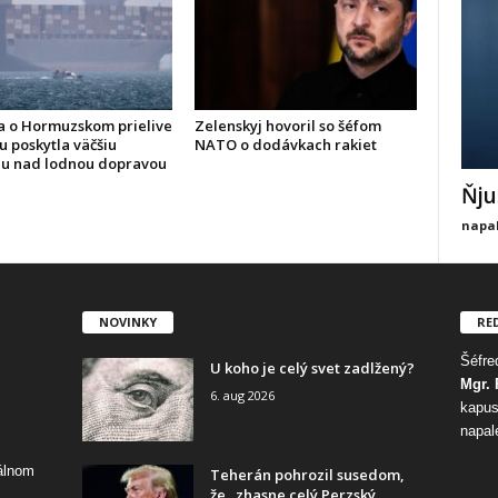
 o Hormuzskom prielive
Zelenskyj hovoril so šéfom
u poskytla väčšiu
NATO o dodávkach rakiet
lu nad lodnou dopravou
Ňju
napal
NOVINKY
RE
Šéfred
U koho je celý svet zadlžený?
Mgr. 
6. aug 2026
kapus
napal
tálnom
Teherán pohrozil susedom,
že „zhasne celý Perzský