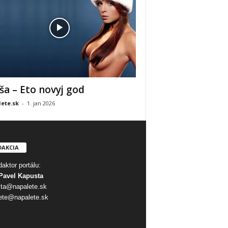
ša – Eto novyj god
ete.sk
-
1. jan 2026
DAKCIA
aktor portálu:
Pavel Kapusta
ta@napalete.sk
ete@napalete.sk