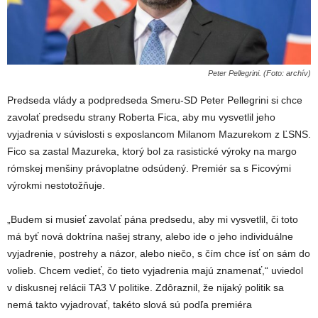
Peter Pellegrini. (Foto: archív)
Predseda vlády a podpredseda Smeru-SD Peter Pellegrini si chce
zavolať predsedu strany Roberta Fica, aby mu vysvetlil jeho
vyjadrenia v súvislosti s exposlancom Milanom Mazurekom z ĽSNS.
Fico sa zastal Mazureka, ktorý bol za rasistické výroky na margo
rómskej menšiny právoplatne odsúdený. Premiér sa s Ficovými
výrokmi nestotožňuje.
„Budem si musieť zavolať pána predsedu, aby mi vysvetlil, či toto
má byť nová doktrína našej strany, alebo ide o jeho individuálne
vyjadrenie, postrehy a názor, alebo niečo, s čím chce ísť on sám do
volieb. Chcem vedieť, čo tieto vyjadrenia majú znamenať,“ uviedol
v diskusnej relácii TA3 V politike. Zdôraznil, že nijaký politik sa
nemá takto vyjadrovať, takéto slová sú podľa premiéra