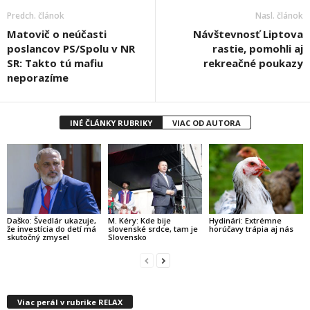
Predch. článok
Nasl. článok
Matovič o neúčasti
Návštevnosť Liptova
poslancov PS/Spolu v NR
rastie, pomohli aj
SR: Takto tú mafiu
rekreačné poukazy
neporazíme
INÉ ČLÁNKY RUBRIKY
VIAC OD AUTORA
Daško: Švedlár ukazuje,
M. Kéry: Kde bije
Hydinári: Extrémne
že investícia do detí má
slovenské srdce, tam je
horúčavy trápia aj nás
skutočný zmysel
Slovensko
Viac perál v rubrike RELAX