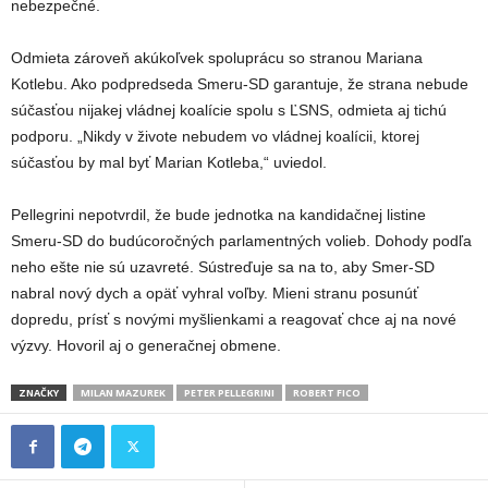
nebezpečné.
Odmieta zároveň akúkoľvek spoluprácu so stranou Mariana
Kotlebu. Ako podpredseda Smeru-SD garantuje, že strana nebude
súčasťou nijakej vládnej koalície spolu s ĽSNS, odmieta aj tichú
podporu. „Nikdy v živote nebudem vo vládnej koalícii, ktorej
súčasťou by mal byť Marian Kotleba,“ uviedol.
Pellegrini nepotvrdil, že bude jednotka na kandidačnej listine
Smeru-SD do budúcoročných parlamentných volieb. Dohody podľa
neho ešte nie sú uzavreté. Sústreďuje sa na to, aby Smer-SD
nabral nový dych a opäť vyhral voľby. Mieni stranu posunúť
dopredu, prísť s novými myšlienkami a reagovať chce aj na nové
výzvy. Hovoril aj o generačnej obmene.
ZNAČKY
MILAN MAZUREK
PETER PELLEGRINI
ROBERT FICO