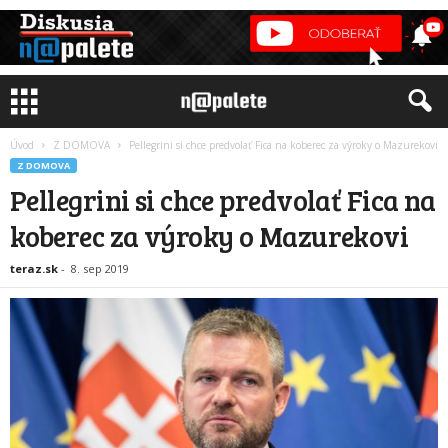
Úvod
Z DOMOVA
Pellegrini si chce predvolať Fica na koberec za výroky o Mazurekovi
Z DOMOVA
Pellegrini si chce predvolať Fica na
koberec za výroky o Mazurekovi
teraz.sk
-
8. sep 2019