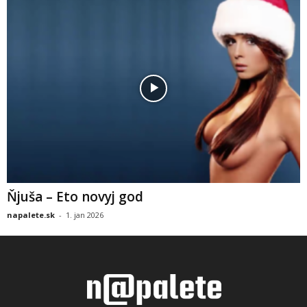
Ňjuša – Eto novyj god
napalete.sk
-
1. jan 2026