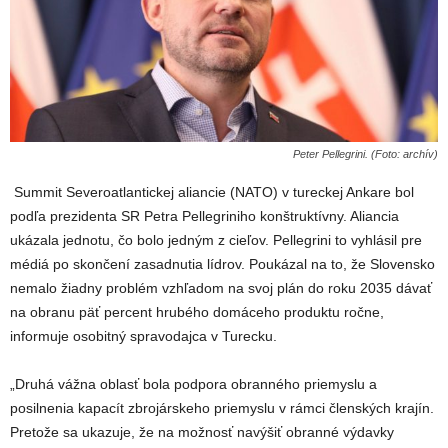
Peter Pellegrini. (Foto: archív)
Summit Severoatlantickej aliancie (NATO) v tureckej Ankare bol
podľa prezidenta SR Petra Pellegriniho konštruktívny. Aliancia
ukázala jednotu, čo bolo jedným z cieľov. Pellegrini to vyhlásil pre
médiá po skončení zasadnutia lídrov. Poukázal na to, že Slovensko
nemalo žiadny problém vzhľadom na svoj plán do roku 2035 dávať
na obranu päť percent hrubého domáceho produktu ročne,
informuje osobitný spravodajca v Turecku.
„Druhá vážna oblasť bola podpora obranného priemyslu a
posilnenia kapacít zbrojárskeho priemyslu v rámci členských krajín.
Pretože sa ukazuje, že na možnosť navýšiť obranné výdavky