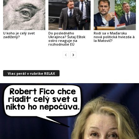
U koho je celý svet
Do posledného
Rodí sa v Maďarsku
zadlžený?
Ukrajinca? Šutaj Eštok
nová politická hviezda à
ostro reaguje na
la Matovič?
rozhodnutie EÚ
Viac perál v rubrike RELAX