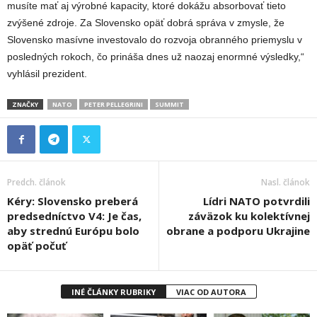
musíte mať aj výrobné kapacity, ktoré dokážu absorbovať tieto
zvýšené zdroje. Za Slovensko opäť dobrá správa v zmysle, že
Slovensko masívne investovalo do rozvoja obranného priemyslu v
posledných rokoch, čo prináša dnes už naozaj enormné výsledky,“
vyhlásil prezident.
ZNAČKY
NATO
PETER PELLEGRINI
SUMMIT
Predch. článok
Nasl. článok
Kéry: Slovensko preberá
Lídri NATO potvrdili
predsedníctvo V4: Je čas,
záväzok ku kolektívnej
aby strednú Európu bolo
obrane a podporu Ukrajine
opäť počuť
INÉ ČLÁNKY RUBRIKY
VIAC OD AUTORA