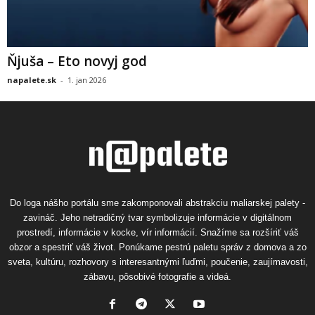
Ňjuša – Eto novyj god
napalete.sk
-
1. jan 2026
Do loga nášho portálu sme zakomponovali abstrakciu maliarskej palety -
zavináč. Jeho netradičný tvar symbolizuje informácie v digitálnom
prostredí, informácie v kocke, vír informácií. Snažíme sa rozšíriť váš
obzor a spestriť váš život. Ponúkame pestrú paletu správ z domova a zo
sveta, kultúru, rozhovory s interesantnými ľuďmi, poučenie, zaujímavosti,
zábavu, pôsobivé fotografie a videá.