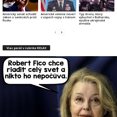
Americký senát schválil
Americké velenie neverí
Typ dronu, ktorý
zákon o sankciách proti
v úspech vojny s Iránom
vybuchol v Bulharsku,
Rusku
využíva ukrajinská
armáda
Viac perál v rubrike RELAX