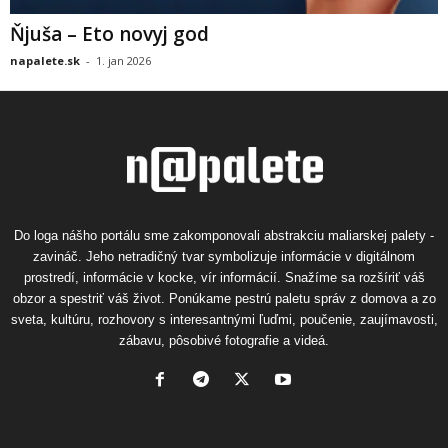
Ňjuša – Eto novyj god
napalete.sk
-
1. jan 2026
Do loga nášho portálu sme zakomponovali abstrakciu maliarskej palety -
zavináč. Jeho netradičný tvar symbolizuje informácie v digitálnom
prostredí, informácie v kocke, vír informácií. Snažíme sa rozšíriť váš
obzor a spestriť váš život. Ponúkame pestrú paletu správ z domova a zo
sveta, kultúru, rozhovory s interesantnými ľuďmi, poučenie, zaujímavosti,
zábavu, pôsobivé fotografie a videá.