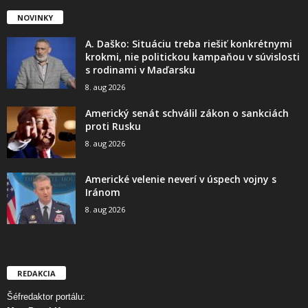
NOVINKY
A. Daško: Situáciu treba riešiť konkrétnymi
krokmi, nie politickou kampaňou v súvislosti
s rodinami v Maďarsku
8. aug 2026
Americký senát schválil zákon o sankciách
proti Rusku
8. aug 2026
Americké velenie neverí v úspech vojny s
Iránom
8. aug 2026
REDAKCIA
Šéfredaktor portálu: