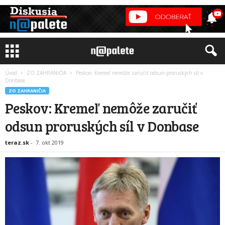
Úvod
ZO ZAHRANIČIA
Peskov: Kremeľ nemôže zaručiť odsun proruských síl v
Donbase
ZO ZAHRANIČIA
Peskov: Kremeľ nemôže zaručiť
odsun proruských síl v Donbase
teraz.sk
-
7. okt 2019