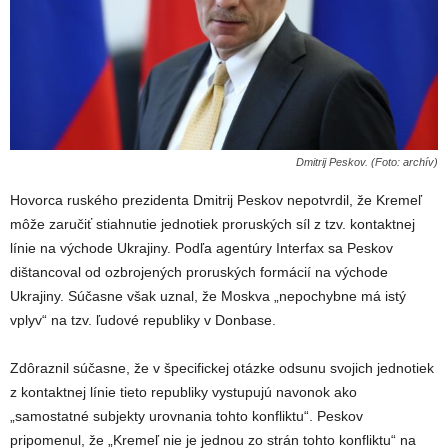
Dmitrij Peskov. (Foto: archív)
Hovorca ruského prezidenta Dmitrij Peskov nepotvrdil, že Kremeľ
môže zaručiť stiahnutie jednotiek proruských síl z tzv. kontaktnej
línie na východe Ukrajiny. Podľa agentúry Interfax sa Peskov
dištancoval od ozbrojených proruských formácií na východe
Ukrajiny. Súčasne však uznal, že Moskva „nepochybne má istý
vplyv“ na tzv. ľudové republiky v Donbase.
Zdôraznil súčasne, že v špecifickej otázke odsunu svojich jednotiek
z kontaktnej línie tieto republiky vystupujú navonok ako
„samostatné subjekty urovnania tohto konfliktu“. Peskov
pripomenul, že „Kremeľ nie je jednou zo strán tohto konfliktu“ na