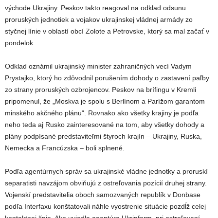
východe Ukrajiny. Peskov takto reagoval na odklad odsunu
proruských jednotiek a vojakov ukrajinskej vládnej armády zo
styčnej línie v oblastí obcí Zolote a Petrovske, ktorý sa mal začať v
pondelok.
Odklad oznámil ukrajinský minister zahraničných vecí Vadym
Prystajko, ktorý ho zdôvodnil porušením dohody o zastavení paľby
zo strany proruských ozbrojencov. Peskov na brífingu v Kremli
pripomenul, že „Moskva je spolu s Berlínom a Parížom garantom
minského akčného plánu“. Rovnako ako všetky krajiny je podľa
neho teda aj Rusko zainteresované na tom, aby všetky dohody a
plány podpísané predstaviteľmi štyroch krajín – Ukrajiny, Ruska,
Nemecka a Francúzska – boli splnené.
Podľa agentúrnych správ sa ukrajinské vládne jednotky a proruskí
separatisti navzájom obviňujú z ostreľovania pozícií druhej strany.
Vojenskí predstavitelia oboch samozvaných republík v Donbase
podľa Interfaxu konštatovali náhle vyostrenie situácie pozdĺž celej