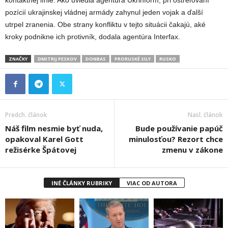
kontaktnej línie. Ako uviedla agentúra Ukrinform, pri ostreľovaní
pozícií ukrajinskej vládnej armády zahynul jeden vojak a ďalší
utrpel zranenia. Obe strany konfliktu v tejto situácii čakajú, aké
kroky podnikne ich protivník, dodala agentúra Interfax.
ZNAČKY
DMITRIJ PESKOV
DONBAS
PRORUSKÉ SILY
RUSKO
Predch. článok
Nasl. článok
Náš film nesmie byť nuda,
Bude používanie papúč
opakoval Karel Gott
minulosťou? Rezort chce
režisérke Špátovej
zmenu v zákone
INÉ ČLÁNKY RUBRIKY
VIAC OD AUTORA